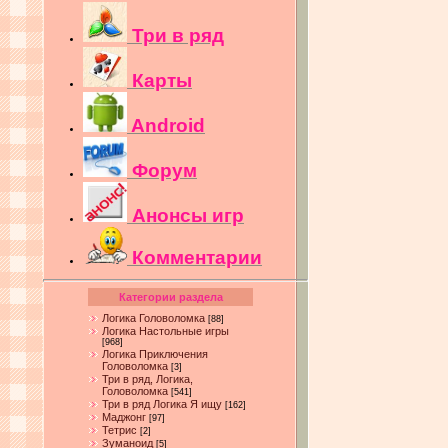
Три в ряд
Карты
Android
Форум
Анонсы игр
Комментарии
Категории раздела
Логика Головоломка
[88]
Логика Настольные игры
[968]
Логика Приключения
Головоломка
[3]
Три в ряд, Логика,
Головоломка
[541]
Три в ряд Логика Я ищу
[162]
Маджонг
[97]
Тетрис
[2]
Зуманоид
[5]