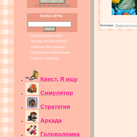
Войти через uID
Старая форма входа
ПОИСК ИГРЫ
Категория:
Логика Настольн
Правообладателям !
Как скачать бесплатно?
Помощь! Инструкции!
Последние комментарии
Главная страница
Квест, Я ищу
Симулятор
Стратегия
Аркада
Головоломка