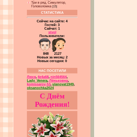
Три в ряд, Симулятор,
Головоломка
[15]
СТАТИСТИКА
Сейчас на сайте:
4
Гостей:
3
Сайчат:
1
stvol
Пользователи:
848 2127
Новых за месяц: 2
Новых сегодня: 0
НАС ПОСЕТИЛИ
Люся
,
4e4a68
,
nin564564
,
Lady_Venera
,
Лёньковна
,
komissarov-53
,
ulanovat1949
,
oksanochka2024
С Днём
Рождения!