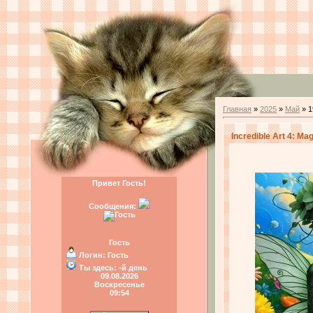
Главная
»
2025
»
Май
»
1
Incredible Art 4: Ma
Привет Гость!
Сообщения:
Гость
Логин:
Гость
Ты здесь:
-й день
09.08.2026
Воскресенье
09:54