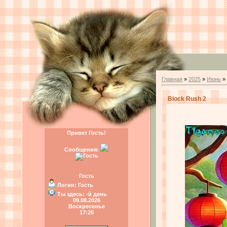
Главная
»
2025
»
Июнь
»
Block Rush 2
Привет Гость!
Сообщения:
Гость
Логин:
Гость
Ты здесь:
-й день
09.08.2026
Воскресенье
17:26