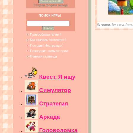
Войти через uID
Старая форма входа
ПОИСК ИГРЫ
Категория:
Три в ряд, Логик
Правообладателям !
Как скачать бесплатно?
Помощь! Инструкции!
Последние комментарии
Главная страница
Квест, Я ищу
Симулятор
Стратегия
Аркада
Головоломка