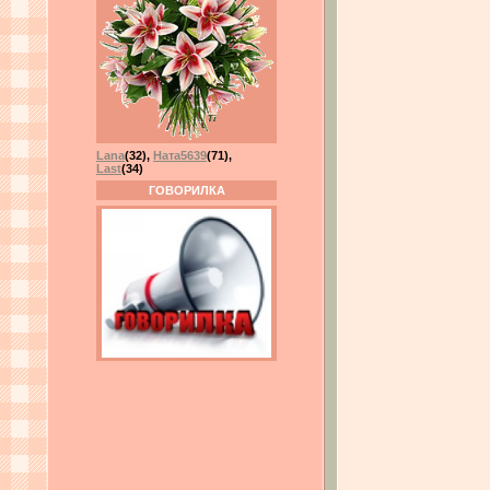
Lana
(32)
,
Ната5639
(71)
,
Last
(34)
ГОВОРИЛКА