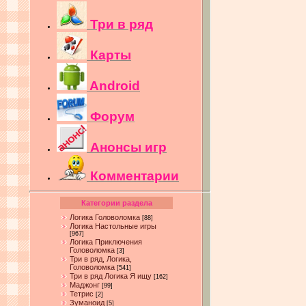
Три в ряд
Карты
Android
Форум
Анонсы игр
Комментарии
Категории раздела
Логика Головоломка
[88]
Логика Настольные игры
[967]
Логика Приключения
Головоломка
[3]
Три в ряд, Логика,
Головоломка
[541]
Три в ряд Логика Я ищу
[162]
Маджонг
[99]
Тетрис
[2]
Зуманоид
[5]