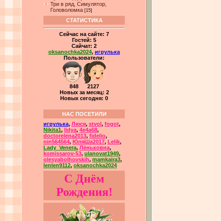
Три в ряд, Симулятор,
Головоломка
[15]
СТАТИСТИКА
Сейчас на сайте:
7
Гостей:
5
Сайчат:
2
oksanochka2024
,
игрулька
Пользователи:
848 2127
Новых за месяц: 2
Новых сегодня: 0
НАС ПОСЕТИЛИ
игрулька
,
Люся
,
stvol
,
fogot
,
Nikita1
,
lidya
,
4e4a68
,
doctorelena2013
,
fidelio
,
nin564564
,
ЮляШа2017
,
Lelik
,
Lady_Venera
,
Лёньковна
,
komissarov-53
,
ulanovat1949
,
olesyabolhovskih
,
mamkaira3
,
lenlen9112
,
oksanochka2024
С Днём
Рождения!