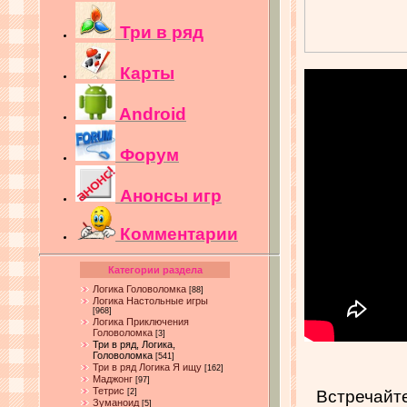
Три в ряд
Карты
Android
Форум
Анонсы игр
Комментарии
Категории раздела
Логика Головоломка
[88]
Логика Настольные игры
[968]
Логика Приключения
Головоломка
[3]
Три в ряд, Логика,
Головоломка
[541]
Три в ряд Логика Я ищу
[162]
Маджонг
[97]
Тетрис
Встречайте
[2]
Зуманоид
[5]