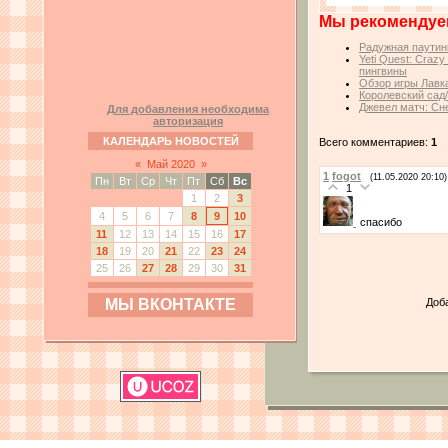
Мы рекомендуе
Радужная паутин
Yeti Quest: Craz
пингвины
Обзор игры Лавк
Королевский сад
Джевел матч: Сн
Для добавления необходима
авторизация
КАЛЕНДАРЬ НОВОСТЕЙ
Всего комментариев:
1
«
Май 2020
»
1
fogot
(11.05.2020 20:10)
Пн
Вт
Ср
Чт
Пт
Сб
Вс
1
1
2
3
4
5
6
7
8
9
10
спасибо
11
12
13
14
15
16
17
18
19
20
21
22
23
24
25
26
27
28
29
30
31
Доб
МЫ ВКОНТАКТЕ