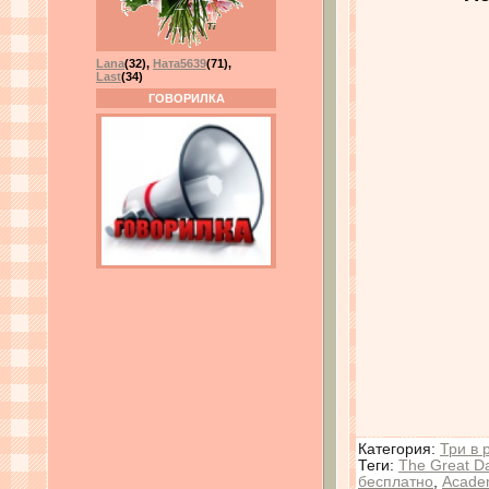
Lana
(32)
,
Ната5639
(71)
,
Last
(34)
ГОВОРИЛКА
Категория
:
Три в 
Теги
:
The Great Da
бесплатно
,
Acade