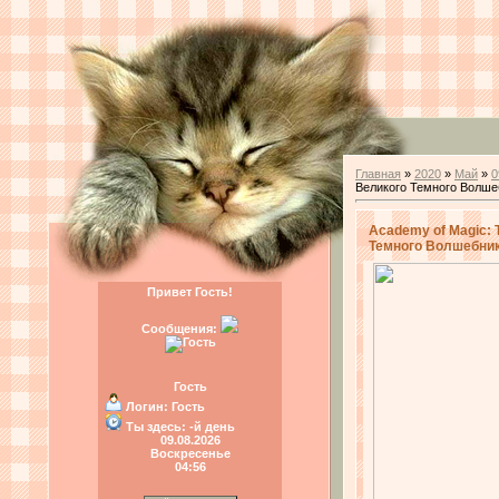
Главная
»
2020
»
Май
»
0
Великого Темного Волше
Academy of Magic: 
Темного Волшебни
Привет Гость!
Сообщения:
Гость
Логин:
Гость
Ты здесь:
-й день
09.08.2026
Воскресенье
04:56