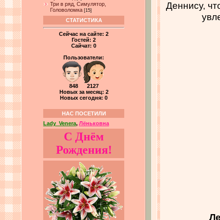
Деннису, чт
Три в ряд, Симулятор,
Головоломка
[15]
увл
СТАТИСТИКА
Сейчас на сайте:
2
Гостей:
2
Сайчат:
0
Пользователи:
848 2127
Новых за месяц: 2
Новых сегодня: 0
НАС ПОСЕТИЛИ
Lady_Venera
,
Лёньковна
С Днём
Рождения!
Ле