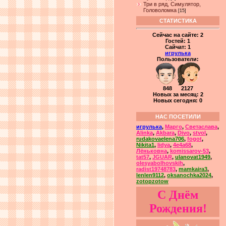
Три в ряд, Симулятор,
Головоломка
[15]
СТАТИСТИКА
Сейчас на сайте:
2
Гостей:
1
Сайчат:
1
игрулька
Пользователи:
848 2127
Новых за месяц: 2
Новых сегодня: 0
НАС ПОСЕТИЛИ
игрулька
,
Марго
,
Светаслава
,
Alinka
,
Akbara
,
Divo
,
stvol
,
rudakovaelena706
,
fogot
,
Nikita1
,
lidya
,
4e4a68
,
Лёньковна
,
komissarov-53
,
tat57
,
JGUAR
,
ulanovat1949
,
olesyabolhovskih
,
radist19748783
,
mamkaira3
,
lenlen9112
,
oksanochka2024
,
zotopzotow
С Днём
Рождения!