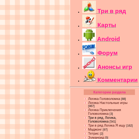
Три в ряд
Карты
Android
Форум
Анонсы игр
Комментарии
Категории раздела
Логика Головоломка
[88]
Логика Настольные игры
[967]
Логика Приключения
Головоломка
[3]
Три в ряд, Логика,
Головоломка
[541]
Три в ряд Логика Я ищу
[162]
Маджонг
[97]
Тетрис
[2]
Зуманоид
[5]