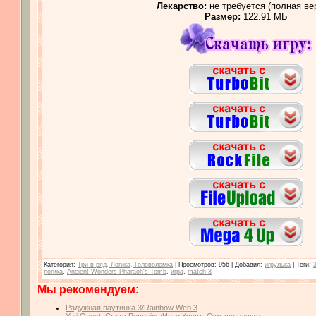
Лекарство:
не требуется (полная ве
Размер:
122.91 МБ
Категория
:
Три в ряд, Логика, Головоломка
|
Просмотров
: 956 |
Добавил
:
игрулька
|
Теги
:
логика
,
Ancient Wonders Pharaoh's Tomb
,
игра
,
match 3
Мы рекомендуем:
Радужная паутинка 3/Rainbow Web 3