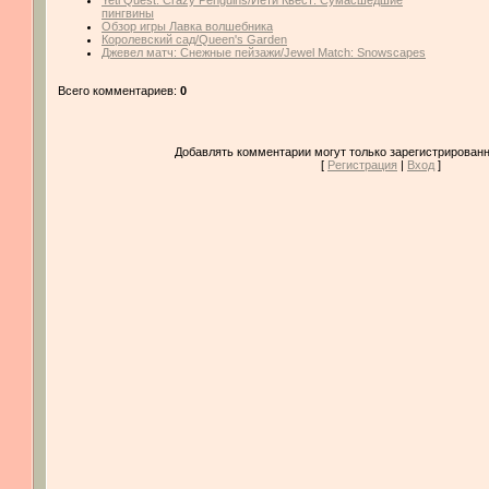
Yeti Quest: Crazy Penguins/Йети Квест: Сумасшедшие
пингвины
Обзор игры Лавка волшебника
Королевский сад/Queen's Garden
Джевел матч: Снежные пейзажи/Jewel Match: Snowscapes
Всего комментариев:
0
Добавлять комментарии могут только зарегистрированн
[
Регистрация
|
Вход
]