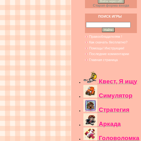
Войти через uID
Старая форма входа
ПОИСК ИГРЫ
Правообладателям !
Как скачать бесплатно?
Помощь! Инструкции!
Последние комментарии
Главная страница
Квест, Я ищу
Симулятор
Стратегия
Аркада
Головоломка