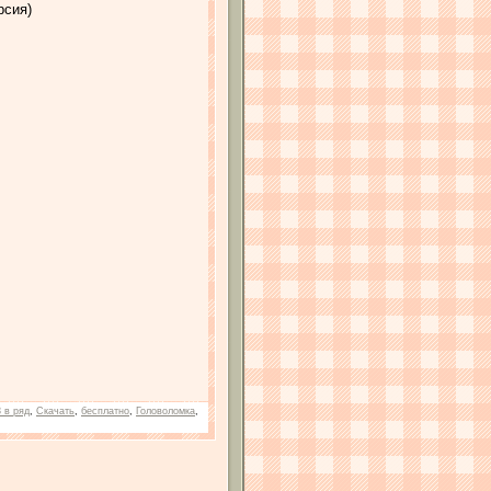
рсия)
3 в ряд
,
Скачать
,
бесплатно
,
Головоломка
,