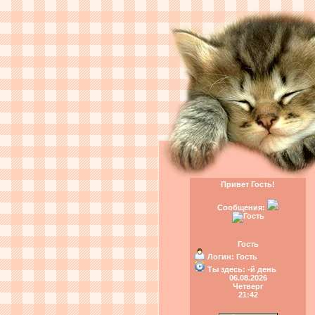
Привет Гость!
Сообщения:
Гость
Логин:
Гость
Ты здесь:
-й день
06.08.2026
Четверг
21:42