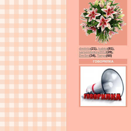
dmitriia
(21)
,
babka
(81)
,
sarsembekov2012
(28)
,
DmSnt
(34)
,
Tanya
(60)
ГОВОРИЛКА