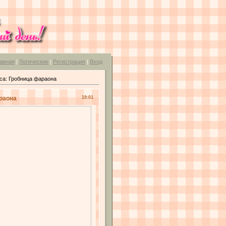
авная
|
Логические
|
Регистрация
|
Вход
еса: Гробница фараона
араона
19:01