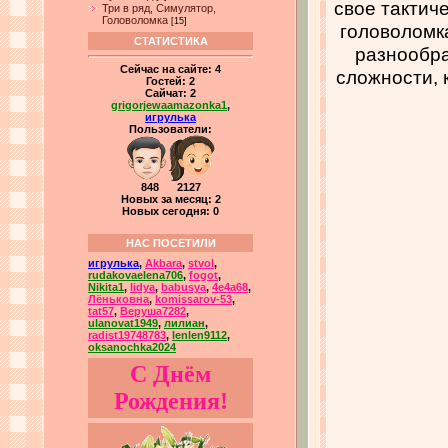
свое тактич
Три в ряд, Симулятор,
Головоломка
[15]
головоломк
СТАТИСТИКА
разнообра
Сейчас на сайте:
4
сложности, 
Гостей:
2
Сайчат:
2
grigorjewaamazonka1
,
игрулька
Пользователи:
848 2127
Новых за месяц: 2
Новых сегодня: 0
НАС ПОСЕТИЛИ
игрулька
,
Akbara
,
stvol
,
rudakovaelena706
,
fogot
,
Nikita1
,
lidya
,
babusya
,
4e4a68
,
Лёньковна
,
komissarov-53
,
tat57
,
Веруша7282
,
ulanovat1949
,
лилиан
,
radist19748783
,
lenlen9112
,
oksanochka2024
С Днём
Рождения!