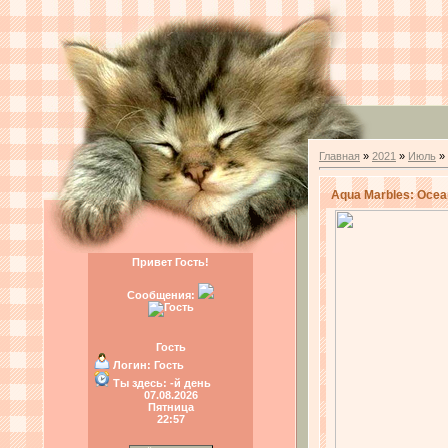
Главная
»
2021
»
Июль
»
Aqua Marbles: Ocea
Привет Гость!
Сообщения:
Гость
Логин:
Гость
Ты здесь:
-й день
07.08.2026
Пятница
22:57