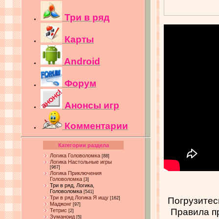
Три в ряд
Карты
Android
Форум
Анонсы игр
Комментарии
Категории раздела
Логика Головоломка
[88]
Логика Настольные игры
[967]
Логика Приключения
Головоломка
[3]
Три в ряд, Логика,
Головоломка
[541]
Три в ряд Логика Я ищу
Погрузитесь
[162]
Маджонг
[97]
Правила пр
Тетрис
[2]
Зуманоид
[5]