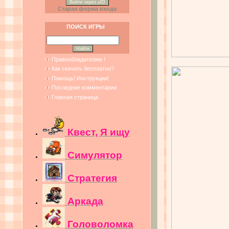
Войти через uID
Старая форма входа
ПОИСК ИГРЫ
Правообладателям !
Как скачать бесплатно?
Помощь! Инструкции!
Последние комментарии
Главная страница
Квест, Я ищу
Симулятор
Стратегия
Аркада
Головоломка