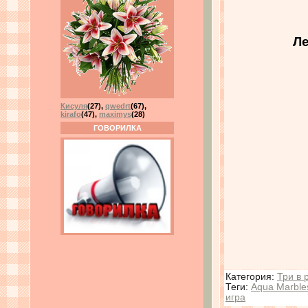
Ле
Кисуля
(27)
,
qwedrt
(67)
,
kirafo
(47)
,
maximys
(28)
ГОВОРИЛКА
Категория
:
Три в 
Теги
:
Aqua Marble
игра