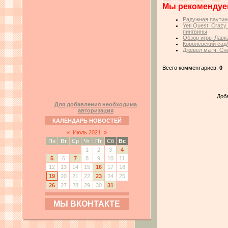
Мы рекомендуе
Радужная паутин
Yeti Quest: Craz
пингвины
Обзор игры Лавк
Королевский сад
Джевел матч: Сн
Всего комментариев:
0
Доб
Для добавления необходима
авторизация
КАЛЕНДАРЬ НОВОСТЕЙ
«
Июль 2021
»
Пн
Вт
Ср
Чт
Пт
Сб
Вс
1
2
3
4
5
6
7
8
9
10
11
12
13
14
15
16
17
18
19
20
21
22
23
24
25
26
27
28
29
30
31
МЫ ВКОНТАКТЕ