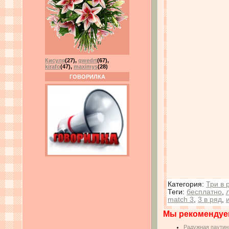
Кисуля
(27)
,
qwedrt
(67)
,
kirafo
(47)
,
maximys
(28)
ГОВОРИЛКА
Категория
:
Три в 
Теги
:
бесплатно
,
match 3
,
3 в ряд
,
Мы рекомендуе
Радужная паутин