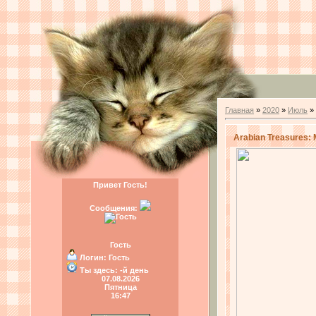
Главная
»
2020
»
Июль
»
Arabian Treasures: 
Привет Гость!
Сообщения:
Гость
Логин:
Гость
Ты здесь:
-й день
07.08.2026
Пятница
16:47