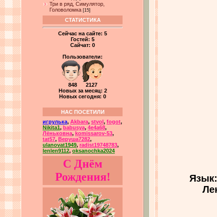
Три в ряд, Симулятор,
Головоломка
[15]
СТАТИСТИКА
Сейчас на сайте:
5
Гостей:
5
Сайчат:
0
Пользователи:
848 2127
Новых за месяц: 2
Новых сегодня: 0
НАС ПОСЕТИЛИ
игрулька
,
Akbara
,
stvol
,
fogot
,
Nikita1
,
babusya
,
4e4a68
,
Лёньковна
,
komissarov-53
,
tat57
,
Веруша7282
,
ulanovat1949
,
radist19748783
,
lenlen9112
,
oksanochka2024
С Днём
Рождения!
Язык
Ле