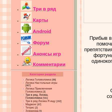
Три в ряд
Карты
Android
Прибыв в
Форум
помочь
препятстви
Анонсы игр
фортуны
одиноког
Комментарии
Категории раздела
Логика Головоломка
[88]
Логика Настольные игры
[967]
Логика Приключения
Головоломка
[3]
Три в ряд, Логика,
со
Головоломка
[541]
Три в ряд Логика Я ищу
[162]
Маджонг
[97]
Тетрис
[2]
Зуманоид
[5]