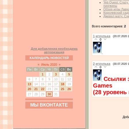
Yeti Quest: Craz
пингвины
Обзор игры Лавк
Королевский сад
Джевел матч: Сн
Всего комментариев:
2
1
игрулька
(20.07.2020 
0
Для добавления необходима
авторизация
КАЛЕНДАРЬ НОВОСТЕЙ
2
игрулька
(30.07.2020 
«
Июль 2020
»
0
Пн
Вт
Ср
Чт
Пт
Сб
Вс
1
2
3
4
5
Ссылки 
6
7
8
9
10
11
12
Games
13
14
15
16
17
18
19
20
21
22
23
24
25
26
(28 уровень
27
28
29
30
31
МЫ ВКОНТАКТЕ
Доб