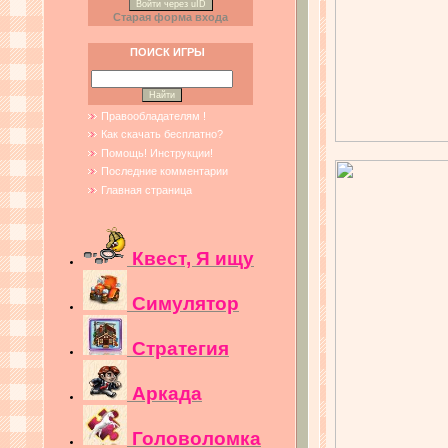
Войти через uID
Старая форма входа
ПОИСК ИГРЫ
Правообладателям !
Как скачать бесплатно?
Помощь! Инструкции!
Последние комментарии
Главная страница
Квест, Я ищу
Симулятор
Стратегия
Аркада
Головоломка