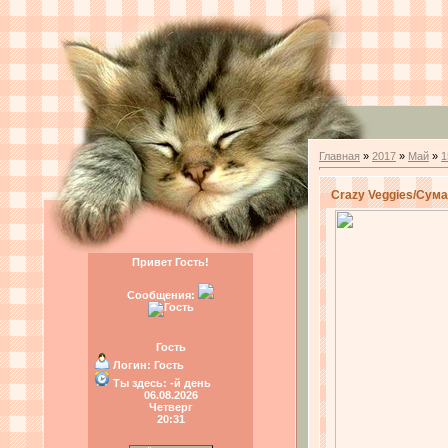
Главная
»
2017
»
Май
»
1
Crazy Veggies/Су
Привет Гость!
Сообщения:
Гость
Логин:
Гость
Ты здесь:
-й день
06.08.2026
Четверг
20:31