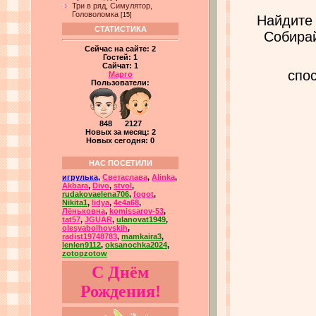
Три в ряд, Симулятор,
Головоломка
[15]
Найдите 
СТАТИСТИКА
Собирай
Сейчас на сайте:
2
Гостей:
1
Сайчат:
1
спо
Марго
Пользователи:
848 2127
Новых за месяц: 2
Новых сегодня: 0
НАС ПОСЕТИЛИ
игрулька
,
Светаслава
,
Alinka
,
Akbara
,
Divo
,
stvol
,
rudakovaelena706
,
fogot
,
Nikita1
,
lidya
,
4e4a68
,
Лёньковна
,
komissarov-53
,
tat57
,
JGUAR
,
ulanovat1949
,
olesyabolhovskih
,
radist19748783
,
mamkaira3
,
lenlen9112
,
oksanochka2024
,
zotopzotow
С Днём
Рождения!