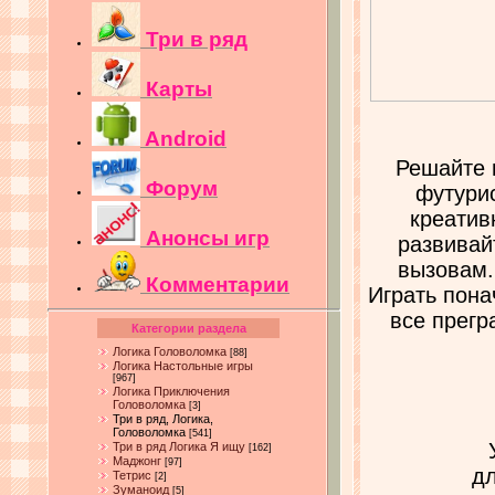
Три в ряд
Карты
Android
Решайте 
Форум
футурис
креатив
Анонсы игр
развивай
вызовам.
Комментарии
Играть пона
все прегр
Категории раздела
Логика Головоломка
[88]
Логика Настольные игры
[967]
Логика Приключения
Головоломка
[3]
Три в ряд, Логика,
Головоломка
[541]
Три в ряд Логика Я ищу
[162]
Маджонг
[97]
дл
Тетрис
[2]
Зуманоид
[5]