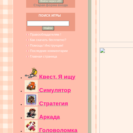
Войти через uID
Старая форма входа
ПОИСК ИГРЫ
Правообладателям !
Как скачать бесплатно?
Помощь! Инструкции!
Последние комментарии
Главная страница
Квест, Я ищу
Симулятор
Стратегия
Аркада
Головоломка