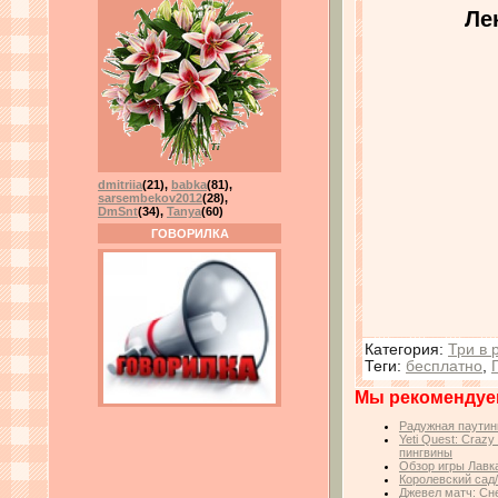
Ле
dmitriia
(21)
,
babka
(81)
,
sarsembekov2012
(28)
,
DmSnt
(34)
,
Tanya
(60)
ГОВОРИЛКА
Категория
:
Три в 
Теги
:
бесплатно
,
Мы рекомендуе
Радужная паутин
Yeti Quest: Craz
пингвины
Обзор игры Лавк
Королевский сад
Джевел матч: Сн