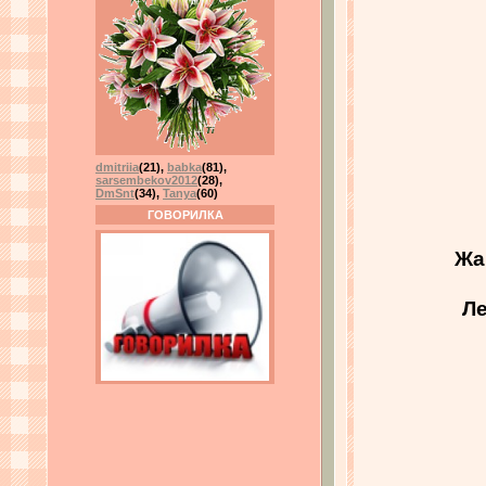
dmitriia
(21)
,
babka
(81)
,
sarsembekov2012
(28)
,
DmSnt
(34)
,
Tanya
(60)
ГОВОРИЛКА
Жа
Ле