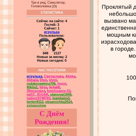
Три в ряд, Симулятор,
Проклятый д
Головоломка
[15]
небольшой
СТАТИСТИКА
вызвано ма
Сейчас на сайте:
4
Гостей:
3
единственна
Сайчат:
1
игрулька
мощным ка
Пользователи:
израсходова
в городе
848 2127
мо
Новых за месяц: 2
Новых сегодня: 0
НАС ПОСЕТИЛИ
100
игрулька
,
Светаслава
,
Alinka
,
Akbara
,
Divo
,
stvol
,
rudakovaelena706
,
fogot
,
Nikita1
,
lidya
,
4e4a68
,
Лёньковна
,
komissarov-53
,
tat57
,
JGUAR
,
ulanovat1949
,
По
radist19748783
,
mamkaira3
,
lenlen9112
,
oksanochka2024
,
zotopzotow
С Днём
Рождения!