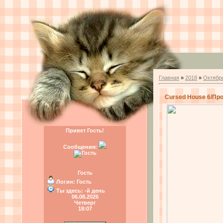
Главная
»
2018
»
Октябр
Cursed House 6/Пр
Привет Гость!
Сообщения:
Гость
Логин:
Гость
Ты здесь:
-й день
06.08.2026
Четверг
18:07