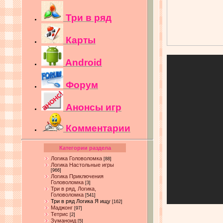
Три в ряд
Карты
Android
Форум
Анонсы игр
Комментарии
Категории раздела
Логика Головоломка
[88]
Логика Настольные игры
[966]
Логика Приключения
Головоломка
[3]
Три в ряд, Логика,
Головоломка
[541]
Три в ряд Логика Я ищу
[162]
Маджонг
[97]
Тетрис
[2]
Зуманоид
[5]