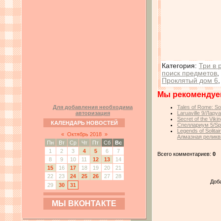
Категория
:
Три в 
поиск предметов
,
Проклятый дом 6
Мы рекомендуе
Для добавления необходима
Tales of Rome: Sol
авторизация
Laruaville 9/Лару
Secret of the Viki
КАЛЕНДАРЬ НОВОСТЕЙ
Спеллариум 5/Spe
Legends of Solita
«
Октябрь 2018
»
Алмазная реликв
Пн
Вт
Ср
Чт
Пт
Сб
Вс
1
2
3
4
5
6
7
Всего комментариев:
0
8
9
10
11
12
13
14
15
16
17
18
19
20
21
22
23
24
25
26
27
28
Доб
29
30
31
МЫ ВКОНТАКТЕ