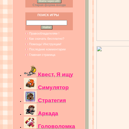
Войти через uID
Старая форма входа
ПОИСК ИГРЫ
Правообладателям !
Как скачать бесплатно?
Помощь! Инструкции!
Последние комментарии
Главная страница
Квест, Я ищу
Симулятор
Стратегия
Аркада
Головоломка