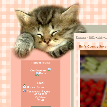
Главная
»
2022
»
Май
»
1
Emi's Country Stor
Привет Гость!
Сообщения:
Гость
Логин:
Гость
Ты здесь:
-й день
08.08.2026
Суббота
23:41