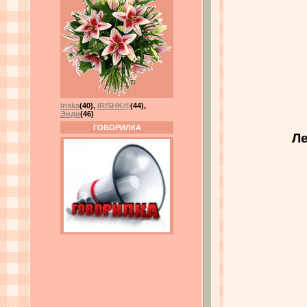
Iriska
(40)
,
IRISHK@
(44)
,
Энди
(46)
ГОВОРИЛКА
Ле