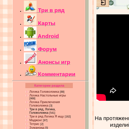
Три в ряд
Карты
Android
Форум
Анонсы игр
Комментарии
Категории раздела
Логика Головоломка
[88]
Логика Настольные игры
[968]
Логика Приключения
Головоломка
[3]
Три в ряд, Логика,
Головоломка
[541]
Три в ряд Логика Я ищу
На протяжен
[162]
Маджонг
[97]
издели
Тетрис
[2]
Зуманоид
[5]