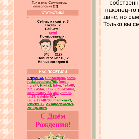
собственн
Три в ряд, Симулятор,
Головоломка
[15]
наконец-то 
СТАТИСТИКА
шанс, но сам
Сейчас на сайте:
3
Только вы см
Гостей:
2
Сайчат:
1
stvol
Пользователи:
848 2127
Новых за месяц: 2
Новых сегодня: 0
НАС ПОСЕТИЛИ
игрулька
,
Светаслава
,
stvol
,
rudakovaelena706
,
fogot
,
nyra77
,
Nikita1
,
lidya
,
4e4a68
,
nin564564
,
Lelik
,
Лёньковна
,
komissarov-53
,
alekyermol
,
tat57
,
dalehin407
,
radist19748783
,
mamkaira3
,
lenlen9112
,
oksanochka2024
,
zotopzotow
С Днём
Рождения!