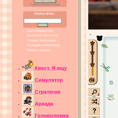
Войти через uID
Старая форма входа
ПОИСК ИГРЫ
Правообладателям !
Как скачать бесплатно?
Помощь! Инструкции!
Последние комментарии
Главная страница
Квест, Я ищу
Симулятор
Стратегия
Аркада
Головоломка