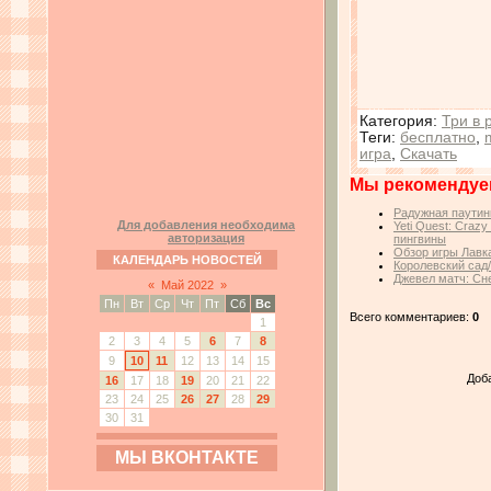
Категория
:
Три в 
Теги
:
бесплатно
,
игра
,
Скачать
Мы рекомендуе
Радужная паутин
Для добавления необходима
Yeti Quest: Craz
авторизация
пингвины
Обзор игры Лавк
КАЛЕНДАРЬ НОВОСТЕЙ
Королевский сад
Джевел матч: Сн
«
Май 2022
»
Пн
Вт
Ср
Чт
Пт
Сб
Вс
Всего комментариев:
0
1
2
3
4
5
6
7
8
9
10
11
12
13
14
15
Доб
16
17
18
19
20
21
22
23
24
25
26
27
28
29
30
31
МЫ ВКОНТАКТЕ