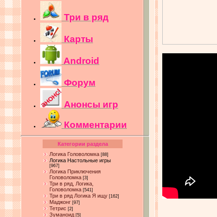
Три в ряд
Карты
Android
Форум
Анонсы игр
Комментарии
Категории раздела
Логика Головоломка
[88]
Логика Настольные игры
[967]
Логика Приключения
Головоломка
[3]
Три в ряд, Логика,
Головоломка
[541]
Три в ряд Логика Я ищу
[162]
Маджонг
[97]
Тетрис
[2]
Зуманоид
[5]