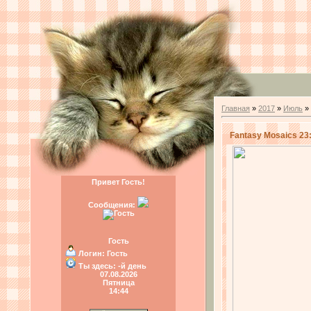
Главная
»
2017
»
Июль
»
Fantasy Mosaics 23
Привет Гость!
Сообщения:
Гость
Логин:
Гость
Ты здесь:
-й день
07.08.2026
Пятница
14:44