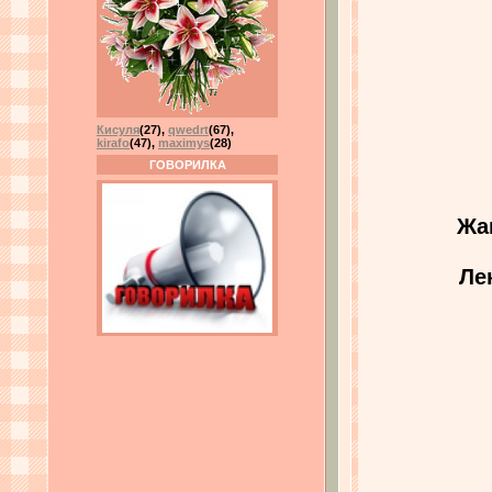
Кисуля
(27)
,
qwedrt
(67)
,
kirafo
(47)
,
maximys
(28)
ГОВОРИЛКА
Жа
Ле