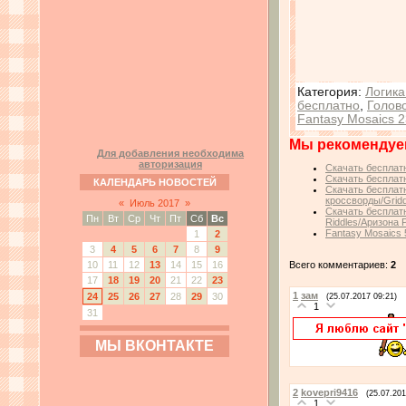
Категория
:
Логика
бесплатно
,
Голов
Fantasy Mosaics 2
Мы рекомендуе
Для добавления необходима
авторизация
Скачать бесплатн
Скачать бесплатн
КАЛЕНДАРЬ НОВОСТЕЙ
Скачать бесплатн
кроссворды/Gridd
«
Июль 2017
»
Скачать бесплатн
Пн
Вт
Ср
Чт
Пт
Сб
Вс
Riddles/Аризона 
Fantasy Mosaics 
1
2
3
4
5
6
7
8
9
Всего комментариев:
2
10
11
12
13
14
15
16
17
18
19
20
21
22
23
1
зам
24
25
26
27
28
29
30
(25.07.2017 09:21)
1
31
МЫ ВКОНТАКТЕ
2
kovepri9416
(25.07.201
1