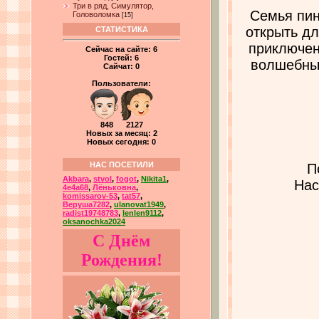
Три в ряд, Симулятор,
Семья пин
Головоломка
[15]
открыть дл
СТАТИСТИКА
приключен
Сейчас на сайте:
6
Гостей:
6
волшебны
Сайчат:
0
Пользователи:
848 2127
Новых за месяц: 2
Новых сегодня: 0
НАС ПОСЕТИЛИ
П
Akbara
,
stvol
,
fogot
,
Nikita1
,
Нас
4e4a68
,
Лёньковна
,
komissarov-53
,
tat57
,
Веруша7282
,
ulanovat1949
,
radist19748783
,
lenlen9112
,
oksanochka2024
С Днём
Рождения!