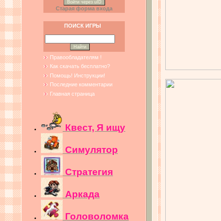
Войти через uID
Старая форма входа
ПОИСК ИГРЫ
Правообладателям !
Как скачать бесплатно?
Помощь! Инструкции!
Последние комментарии
Главная страница
Квест, Я ищу
Симулятор
Стратегия
Аркада
Головоломка