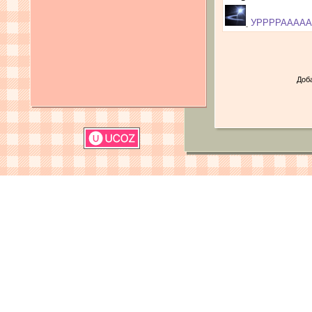
УРРРРААААА!!
Доб