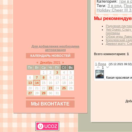
Категория
:
Три в 
Теги
:
3 в ряд
,
Праз
Holiday Cheer III 3
Мы рекомендуе
Радужная паутин
Yeti Quest: Craz
пингвины
Обзор игры Лавк
Королевский сад
Джевел матч: Сн
Для добавления необходима
авторизация
Всего комментариев:
1
КАЛЕНДАРЬ НОВОСТЕЙ
«
Декабрь 2021
»
1
Лора
(15.12.2021 09:32)
1
Пн
Вт
Ср
Чт
Пт
Сб
Вс
1
2
3
4
5
Какая красивая иг
6
7
8
9
10
11
12
13
14
15
16
17
18
19
20
21
22
23
24
25
26
27
28
29
30
31
Доб
МЫ ВКОНТАКТЕ