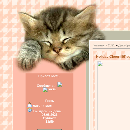
Главная
»
2021
»
Декабр
Holiday Cheer III/П
Привет Гость!
Сообщения:
Гость
Логин:
Гость
Ты здесь:
-й день
08.08.2026
Суббота
13:59