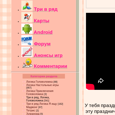
Три в ряд
Карты
Android
Форум
Анонсы игр
Комментарии
Категории раздела
Логика Головоломка
[88]
Логика Настольные игры
[967]
Логика Приключения
Головоломка
[3]
Три в ряд, Логика,
Головоломка
[541]
Три в ряд Логика Я ищу
У тебя праз
[162]
Маджонг
[97]
эту празднич
Тетрис
[2]
Зуманоид
[5]