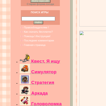
Войти через uID
Старая форма входа
ПОИСК ИГРЫ
Правообладателям !
Как скачать бесплатно?
Помощь! Инструкции!
Последние комментарии
Главная страница
Квест, Я ищу
Симулятор
Стратегия
Аркада
Головоломка