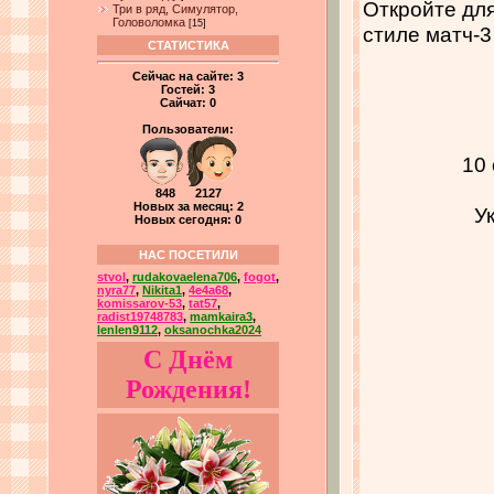
Откройте для
Три в ряд, Симулятор,
Головоломка
[15]
стиле матч-3
СТАТИСТИКА
Сейчас на сайте:
3
Гостей:
3
Сайчат:
0
Пользователи:
10
848 2127
Новых за месяц: 2
У
Новых сегодня: 0
НАС ПОСЕТИЛИ
stvol
,
rudakovaelena706
,
fogot
,
nyra77
,
Nikita1
,
4e4a68
,
komissarov-53
,
tat57
,
radist19748783
,
mamkaira3
,
lenlen9112
,
oksanochka2024
С Днём
Рождения!