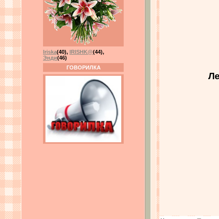
Iriska
(40)
,
IRISHK@
(44)
,
Энди
(46)
ГОВОРИЛКА
Ле