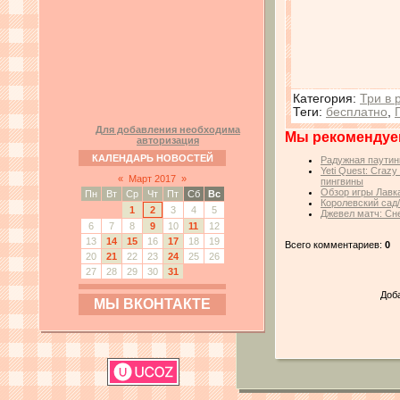
Категория
:
Три в 
Теги
:
бесплатно
,
Для добавления необходима
Мы рекомендуе
авторизация
КАЛЕНДАРЬ НОВОСТЕЙ
Радужная паутин
Yeti Quest: Craz
«
Март 2017
»
пингвины
Обзор игры Лавк
Пн
Вт
Ср
Чт
Пт
Сб
Вс
Королевский сад
1
2
3
4
5
Джевел матч: Сн
6
7
8
9
10
11
12
13
14
15
16
17
18
19
Всего комментариев:
0
20
21
22
23
24
25
26
27
28
29
30
31
Доб
МЫ ВКОНТАКТЕ