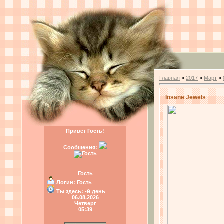
Главная
»
2017
»
Март
»
Insane Jewels
Привет Гость!
Сообщения:
Гость
Логин:
Гость
Ты здесь:
-й день
06.08.2026
Четверг
05:39