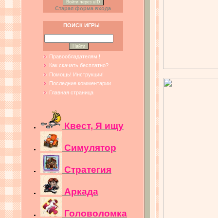
Войти через uID
Старая форма входа
ПОИСК ИГРЫ
Правообладателям !
Как скачать бесплатно?
Помощь! Инструкции!
Последние комментарии
Главная страница
Квест, Я ищу
Симулятор
Стратегия
Аркада
Головоломка