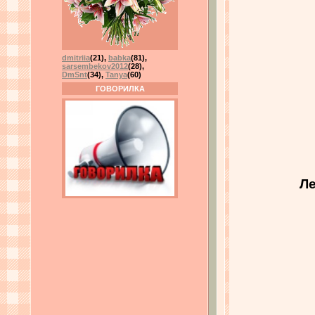
dmitriia
(21)
,
babka
(81)
,
sarsembekov2012
(28)
,
DmSnt
(34)
,
Tanya
(60)
ГОВОРИЛКА
Ле