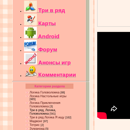
Три в ряд
Карты
Android
Форум
Анонсы игр
Комментарии
Категории раздела
Логика Головоломка
[88]
Логика Настольные игры
[965]
Логика Приключения
Головоломка
[3]
Три в ряд, Логика,
Головоломка
[541]
Три в ряд Логика Я ищу
[162]
Маджонг
[97]
Тетрис
[2]
Зуманоид
[5]