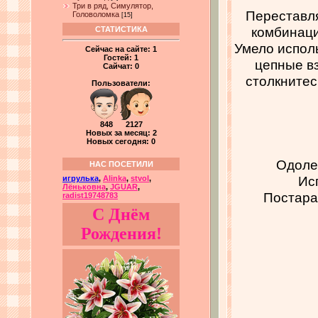
Три в ряд, Симулятор,
Переставля
Головоломка
[15]
комбинаци
СТАТИСТИКА
Умело испол
Сейчас на сайте:
1
Гостей:
1
цепные в
Сайчат:
0
столкнитес
Пользователи:
848 2127
Новых за месяц: 2
Новых сегодня: 0
Одоле
НАС ПОСЕТИЛИ
Ис
игрулька
,
Alinka
,
stvol
,
Лёньковна
,
JGUAR
,
Постара
radist19748783
С Днём
Рождения!