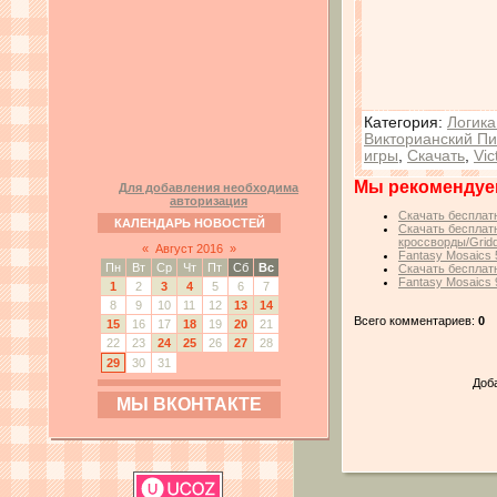
Категория
:
Логика
Викторианский Пи
игры
,
Скачать
,
Vic
Мы рекомендуе
Для добавления необходима
авторизация
Скачать бесплатн
КАЛЕНДАРЬ НОВОСТЕЙ
Скачать бесплатн
кроссворды/Gridd
«
Август 2016
»
Fantasy Mosaics 
Пн
Вт
Ср
Чт
Пт
Сб
Вс
Скачать бесплатн
Fantasy Mosaics 9
1
2
3
4
5
6
7
8
9
10
11
12
13
14
Всего комментариев:
0
15
16
17
18
19
20
21
22
23
24
25
26
27
28
29
30
31
Доб
МЫ ВКОНТАКТЕ