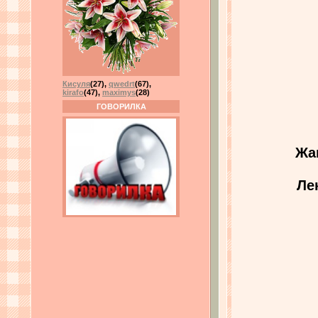
Кисуля
(27)
,
qwedrt
(67)
,
kirafo
(47)
,
maximys
(28)
ГОВОРИЛКА
Жа
Ле