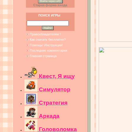
Войти через uID
Старая форма входа
ПОИСК ИГРЫ
Правообладателям !
Как скачать бесплатно?
Помощь! Инструкции!
Последние комментарии
Главная страница
Квест, Я ищу
Симулятор
Стратегия
Аркада
Головоломка