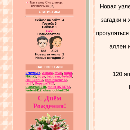
Три в ряд, Симулятор,
Новая
увле
Головоломка
[15]
СТАТИСТИКА
загадки и 
Сейчас на сайте:
4
Гостей:
3
Сайчат:
1
stvol
прогуляться
Пользователи:
аллеи 
848 2127
Новых за месяц: 2
Новых сегодня: 0
НАС ПОСЕТИЛИ
120 я
игрулька
,
Akbara
,
stvol
,
fogot
,
Nikita1
,
lidya
,
babusya
,
4e4a68
,
Лёньковна
,
komissarov-53
,
tat57
,
Веруша7282
,
ulanovat1949
,
radist19748783
,
lenlen9112
,
oksanochka2024
С Днём
Рождения!