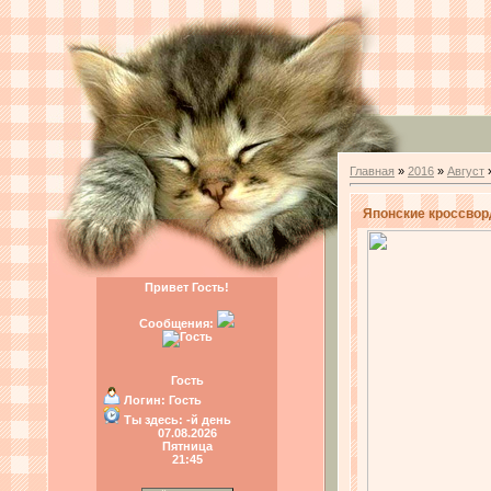
Главная
»
2016
»
Август
Японские кроссворд
Привет Гость!
Сообщения:
Гость
Логин:
Гость
Ты здесь:
-й день
07.08.2026
Пятница
21:45