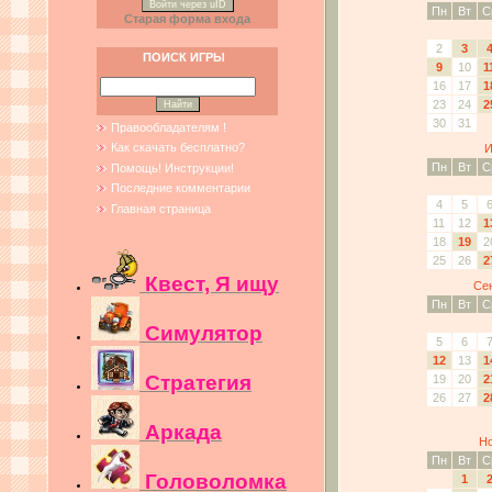
Войти через uID
Пн
Вт
С
Старая форма входа
2
3
ПОИСК ИГРЫ
9
10
1
16
17
1
23
24
2
30
31
Правообладателям !
Как скачать бесплатно?
И
Пн
Вт
С
Помощь! Инструкции!
Последние комментарии
4
5
Главная страница
11
12
1
18
19
2
25
26
2
Квест, Я ищу
Се
Пн
Вт
С
Симулятор
5
6
12
13
1
Стратегия
19
20
2
26
27
2
Аркада
Но
Пн
Вт
С
Головоломка
1