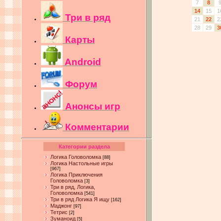
7
8
14
15
1
Три в ряд
21
22
2
28
29
3
Карты
Android
Форум
Анонсы игр
Комментарии
Категории раздела
Логика Головоломка
[88]
Логика Настольные игры
[967]
Логика Приключения
Головоломка
[3]
Три в ряд, Логика,
Головоломка
[541]
Три в ряд Логика Я ищу
[162]
Маджонг
[97]
Тетрис
[2]
Зуманоид
[5]