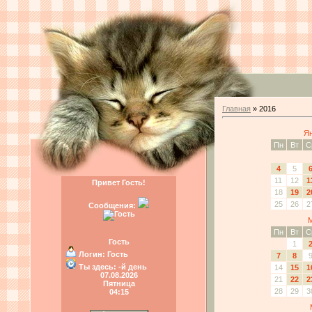
Главная
»
2016
Ян
Пн
Вт
С
4
5
11
12
1
Привет Гость!
18
19
2
25
26
2
Сообщения:
М
Пн
Вт
С
Гость
1
Логин:
Гость
7
8
Ты здесь:
-й день
14
15
1
07.08.2026
21
22
2
Пятница
28
29
3
04:15