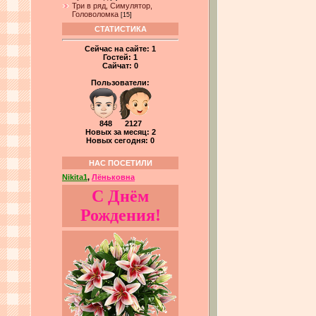
Три в ряд, Симулятор,
Головоломка
[15]
СТАТИСТИКА
Сейчас на сайте:
1
Гостей:
1
Сайчат:
0
Пользователи:
848 2127
Новых за месяц: 2
Новых сегодня: 0
НАС ПОСЕТИЛИ
Nikita1
,
Лёньковна
С Днём
Рождения!