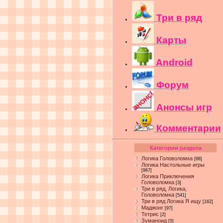
Три в ряд
Карты
Android
Форум
Анонсы игр
Комментарии
Категории раздела
Логика Головоломка
[88]
Логика Настольные игры
[967]
Логика Приключения
Головоломка
[3]
Три в ряд, Логика,
Головоломка
[541]
Три в ряд Логика Я ищу
[162]
Маджонг
[97]
Тетрис
[2]
Зуманоид
[5]