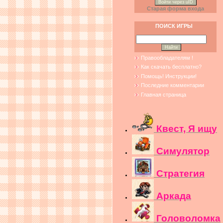
Войти через uID
Старая форма входа
ПОИСК ИГРЫ
Правообладателям !
Как скачать бесплатно?
Помощь! Инструкции!
Последние комментарии
Главная страница
Квест, Я ищу
Симулятор
Стратегия
Аркада
Головоломка