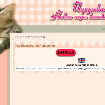
Гл
Главная
»
2016
»
Июль
»
21
The Disappearing Runestones
Добавлено видео игры.
Категория:
Три в ряд, Логика, Головоломка
| Просмотров: 1790 | Игру добавил:
игрулька
| 