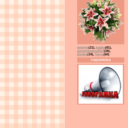
dmitriia
(21)
,
babka
(81)
,
sarsembekov2012
(28)
,
DmSnt
(34)
,
Tanya
(60)
ГОВОРИЛКА