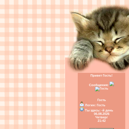
Привет Гость!
Сообщения:
Гость
Логин:
Гость
Ты здесь:
-й день
06.08.2026
Четверг
21:42