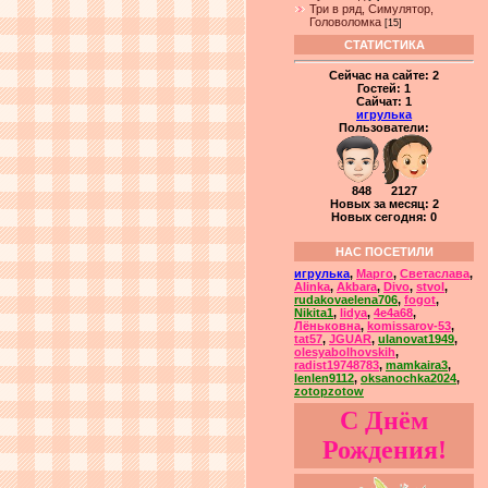
Три в ряд, Симулятор,
Головоломка
[15]
СТАТИСТИКА
Сейчас на сайте:
2
Гостей:
1
Сайчат:
1
игрулька
Пользователи:
848 2127
Новых за месяц: 2
Новых сегодня: 0
НАС ПОСЕТИЛИ
игрулька
,
Марго
,
Светаслава
,
Alinka
,
Akbara
,
Divo
,
stvol
,
rudakovaelena706
,
fogot
,
Nikita1
,
lidya
,
4e4a68
,
Лёньковна
,
komissarov-53
,
tat57
,
JGUAR
,
ulanovat1949
,
olesyabolhovskih
,
radist19748783
,
mamkaira3
,
lenlen9112
,
oksanochka2024
,
zotopzotow
С Днём
Рождения!