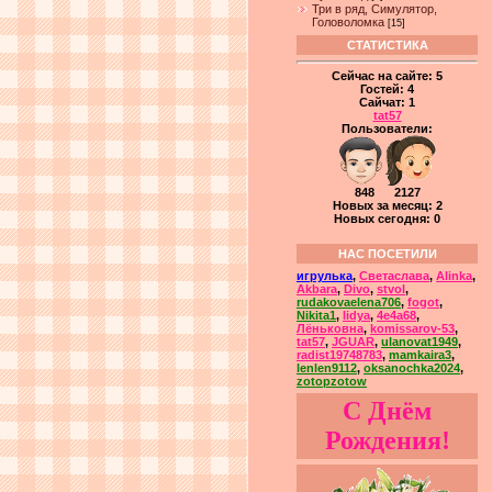
Три в ряд, Симулятор,
Головоломка
[15]
СТАТИСТИКА
Сейчас на сайте:
5
Гостей:
4
Сайчат:
1
tat57
Пользователи:
848 2127
Новых за месяц: 2
Новых сегодня: 0
НАС ПОСЕТИЛИ
игрулька
,
Светаслава
,
Alinka
,
Akbara
,
Divo
,
stvol
,
rudakovaelena706
,
fogot
,
Nikita1
,
lidya
,
4e4a68
,
Лёньковна
,
komissarov-53
,
tat57
,
JGUAR
,
ulanovat1949
,
radist19748783
,
mamkaira3
,
lenlen9112
,
oksanochka2024
,
zotopzotow
С Днём
Рождения!