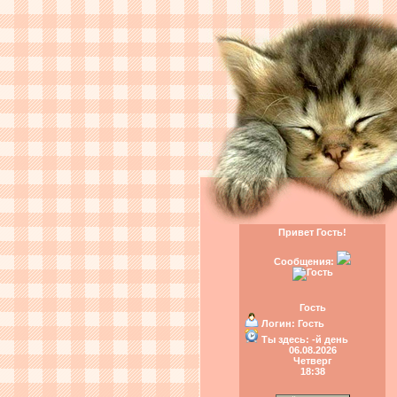
Привет Гость!
Сообщения:
Гость
Логин:
Гость
Ты здесь:
-й день
06.08.2026
Четверг
18:38