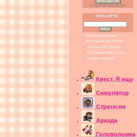
Войти через uID
Старая форма входа
ПОИСК ИГРЫ
Правообладателям !
Как скачать бесплатно?
Помощь! Инструкции!
Последние комментарии
Главная страница
Квест, Я ищу
Симулятор
Стратегия
Аркада
Головоломка