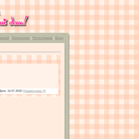
авная
|
Логические
|
Регистрация
|
Вход
Дата:
14.07.2016
|
Комментарии (0)