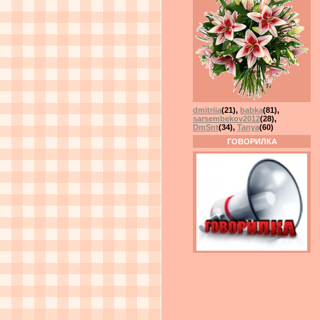
dmitriia
(21)
,
babka
(81)
,
sarsembekov2012
(28)
,
DmSnt
(34)
,
Tanya
(60)
ГОВОРИЛКА