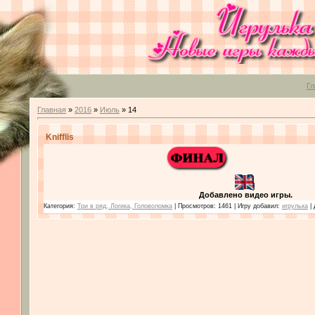
Гл
Главная
»
2016
»
Июль
»
14
Knifflis
Добавлено видео игры.
Категория:
Три в ряд, Логика, Головоломка
| Просмотров: 1461 | Игру добавил:
игрулька
| 