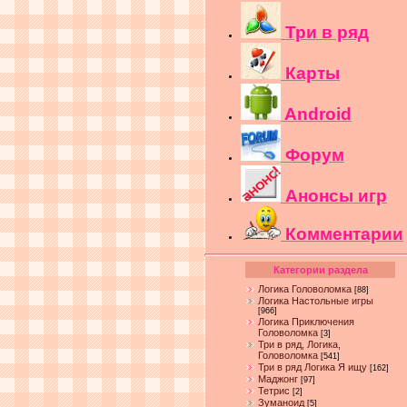
Три в ряд
Карты
Android
Форум
Анонсы игр
Комментарии
Категории раздела
Логика Головоломка
[88]
Логика Настольные игры
[966]
Логика Приключения
Головоломка
[3]
Три в ряд, Логика,
Головоломка
[541]
Три в ряд Логика Я ищу
[162]
Маджонг
[97]
Тетрис
[2]
Зуманоид
[5]