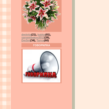
dmitriia
(21)
,
babka
(81)
,
sarsembekov2012
(28)
,
DmSnt
(34)
,
Tanya
(60)
ГОВОРИЛКА