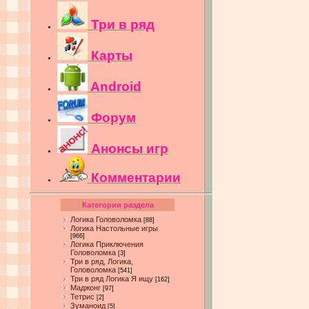
Три в ряд
Карты
Android
Форум
Анонсы игр
Комментарии
Категории раздела
Логика Головоломка
[88]
Логика Настольные игры
[966]
Логика Приключения
Головоломка
[3]
Три в ряд, Логика,
Головоломка
[541]
Три в ряд Логика Я ищу
[162]
Маджонг
[97]
Тетрис
[2]
Зуманоид
[5]