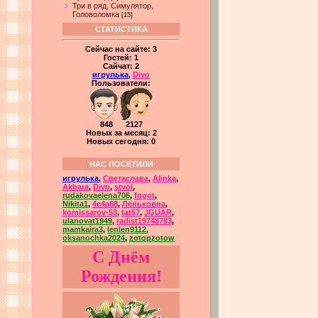
Три в ряд, Симулятор,
Головоломка
[15]
СТАТИСТИКА
Сейчас на сайте:
3
Гостей:
1
Сайчат:
2
игрулька
,
Divo
Пользователи:
848 2127
Новых за месяц: 2
Новых сегодня: 0
НАС ПОСЕТИЛИ
игрулька
,
Светаслава
,
Alinka
,
Akbara
,
Divo
,
stvol
,
rudakovaelena706
,
fogot
,
Nikita1
,
4e4a68
,
Лёньковна
,
komissarov-53
,
tat57
,
JGUAR
,
ulanovat1949
,
radist19748783
,
mamkaira3
,
lenlen9112
,
oksanochka2024
,
zotopzotow
С Днём
Рождения!