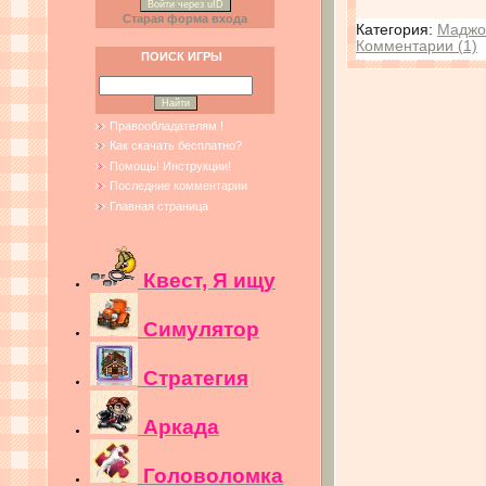
Войти через uID
Старая форма входа
Категория:
Маджо
Комментарии (1)
ПОИСК ИГРЫ
Правообладателям !
Как скачать бесплатно?
Помощь! Инструкции!
Последние комментарии
Главная страница
Квест, Я ищу
Симулятор
Стратегия
Аркада
Головоломка