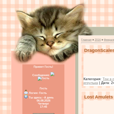
Главная
»
2016
»
Феврал
DragonScales
Привет Гость!
Сообщения:
Категория:
Три в 
игрулька
| Дата:
2
Гость
Логин:
Гость
Lost Amulets
Ты здесь:
-й день
06.08.2026
Четверг
17:45