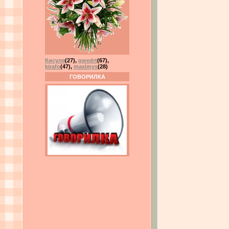
Кисуля
(27)
,
qwedrt
(67)
,
kirafo
(47)
,
maximys
(28)
ГОВОРИЛКА