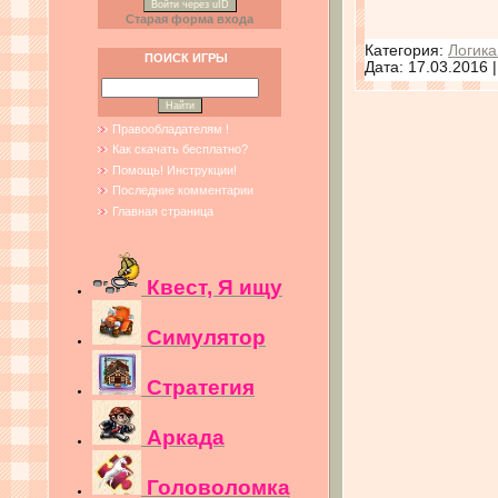
Войти через uID
Старая форма входа
Категория:
Логика
ПОИСК ИГРЫ
Дата:
17.03.2016
Правообладателям !
Как скачать бесплатно?
Помощь! Инструкции!
Последние комментарии
Главная страница
Квест, Я ищу
Симулятор
Стратегия
Аркада
Головоломка