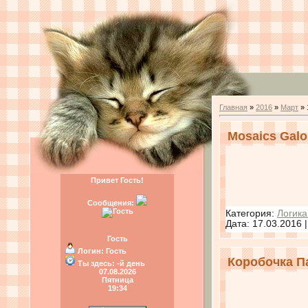
Главная
»
2016
»
Март
»
Mosaics Galo
Привет Гость!
Сообщения:
Категория:
Логика
Дата:
17.03.2016
Гость
Логин:
Гость
Коробочка Па
Ты здесь:
-й день
07.08.2026
Пятница
19:34