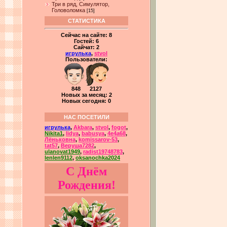
Три в ряд, Симулятор,
Головоломка
[15]
СТАТИСТИКА
Сейчас на сайте:
8
Гостей:
6
Сайчат:
2
игрулька
,
stvol
Пользователи:
848 2127
Новых за месяц: 2
Новых сегодня: 0
НАС ПОСЕТИЛИ
игрулька
,
Akbara
,
stvol
,
fogot
,
Nikita1
,
lidya
,
babusya
,
4e4a68
,
Лёньковна
,
komissarov-53
,
tat57
,
Веруша7282
,
ulanovat1949
,
radist19748783
,
lenlen9112
,
oksanochka2024
С Днём
Рождения!