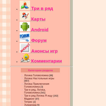
Три в ряд
Карты
Android
Форум
Анонсы игр
Комментарии
Категории раздела
Логика Головоломка
[88]
Логика Настольные игры
[967]
Логика Приключения
Головоломка
[3]
Три в ряд, Логика,
Головоломка
[541]
Три в ряд Логика Я ищу
[162]
Маджонг
[97]
Тетрис
[2]
Зуманоид
[5]