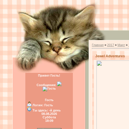
Главная
»
2017
»
Март
»
Jewel Adventures
Привет Гость!
Сообщения:
Гость
Логин:
Гость
Ты здесь:
-й день
08.08.2026
Суббота
18:09