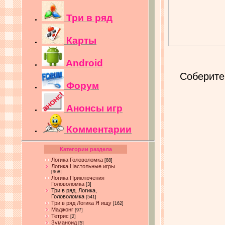
Три в ряд
Карты
Android
Соберите
Форум
Анонсы игр
Комментарии
Категории раздела
Логика Головоломка
[88]
Логика Настольные игры
[968]
Логика Приключения
Головоломка
[3]
Три в ряд, Логика,
Головоломка
[541]
Три в ряд Логика Я ищу
[162]
Маджонг
[97]
Тетрис
[2]
Зуманоид
[5]