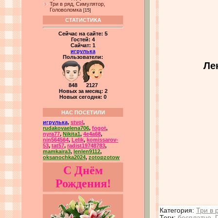
Три в ряд, Симулятор,
Головоломка
[15]
СТАТИСТИКА
Сейчас на сайте:
5
Гостей:
4
Сайчат:
1
игрулька
Пользователи:
Ле
848 2127
Новых за месяц: 2
Новых сегодня: 0
НАС ПОСЕТИЛИ
игрулька
,
stvol
,
rudakovaelena706
,
fogot
,
nyra77
,
Nikita1
,
4e4a68
,
nin564564
,
Lelik
,
komissarov-
53
,
tat57
,
radist19748783
,
mamkaira3
,
lenlen9112
,
oksanochka2024
,
zotopzotow
С Днём
Рождения!
Категория
:
Три в 
Теги
:
бесплатно
,