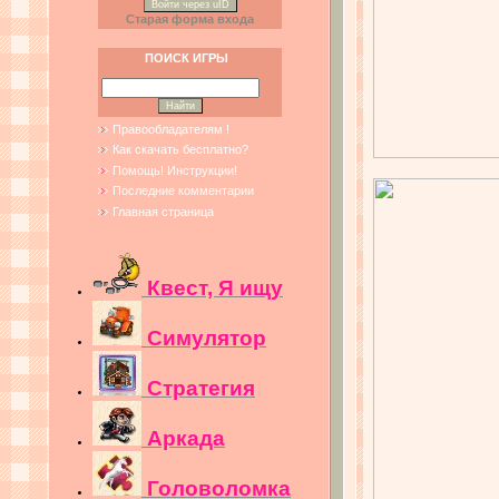
Войти через uID
Старая форма входа
ПОИСК ИГРЫ
Правообладателям !
Как скачать бесплатно?
Помощь! Инструкции!
Последние комментарии
Главная страница
Квест, Я ищу
Симулятор
Стратегия
Аркада
Головоломка