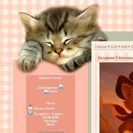
Главная
»
2026
»
Май
»
2
Кэтджонг 5 Коллекци
Привет Гость!
Сообщения:
Гость
Логин:
Гость
Ты здесь:
-й день
06.08.2026
Четверг
08:07