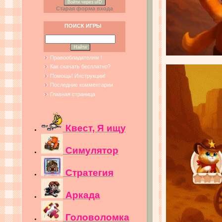
Войти через uID
Старая форма входа
ПОИСК ИГРЫ
Правообладателям !
Как скачать бесплатно?
Помощь! Инструкции!
Последние комментарии
Главная страница
Квест, Я ищу
Симулятор
Стратегия
Аркада
Головоломка