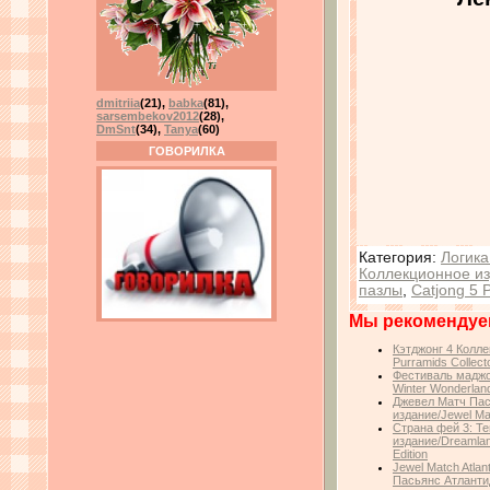
dmitriia
(21)
,
babka
(81)
,
sarsembekov2012
(28)
,
DmSnt
(34)
,
Tanya
(60)
ГОВОРИЛКА
Категория
:
Логика
Коллекционное и
пазлы
,
Catjong 5
Мы рекомендуе
Кэтджонг 4 Коллек
Purramids Collecto
Фестиваль маджо
Winter Wonderlan
Джевел Матч Пас
издание/Jewel Matc
Страна фей 3: Т
издание/Dreamland
Edition
Jewel Match Atlant
Пасьянс Атланти