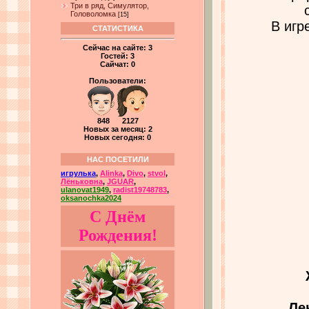
Три в ряд, Симулятор,
Головоломка
[15]
В игр
СТАТИСТИКА
Сейчас на сайте:
3
Гостей:
3
Сайчат:
0
Пользователи:
848 2127
Новых за месяц: 2
Новых сегодня: 0
НАС ПОСЕТИЛИ
игрулька
,
Alinka
,
Divo
,
stvol
,
Лёньковна
,
JGUAR
,
ulanovat1949
,
radist19748783
,
oksanochka2024
С Днём
Рождения!
Ле