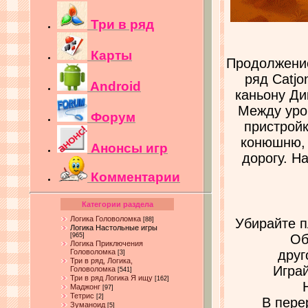
Три в ряд
Карты
Продолжение
ряд Catjo
Android
каньону Ди
Между уро
Форум
пристройк
конюшню, 
Анонсы игр
дорогу. Н
Комментарии
Категории раздела
Логика Головоломка
[88]
Убирайте п
Логика Настольные игры
[965]
Об
Логика Приключения
Головоломка
друг
[3]
Три в ряд, Логика,
Игра
Головоломка
[541]
Три в ряд Логика Я ищу
[162]
Маджонг
[97]
Тетрис
[2]
В пере
Зуманоид
[5]