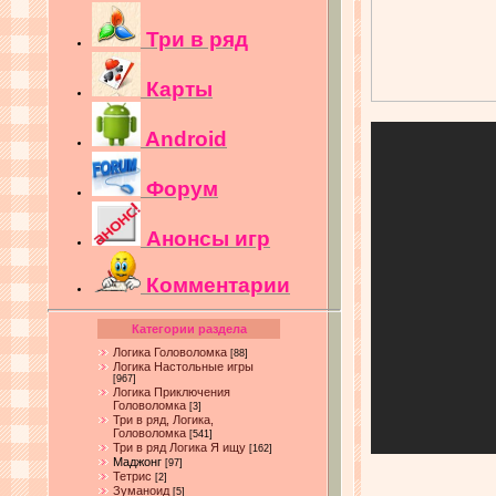
Три в ряд
Карты
Android
Форум
Анонсы игр
Комментарии
Категории раздела
Логика Головоломка
[88]
Логика Настольные игры
[967]
Логика Приключения
Головоломка
[3]
Три в ряд, Логика,
Головоломка
[541]
Три в ряд Логика Я ищу
[162]
Маджонг
[97]
Тетрис
[2]
Зуманоид
[5]