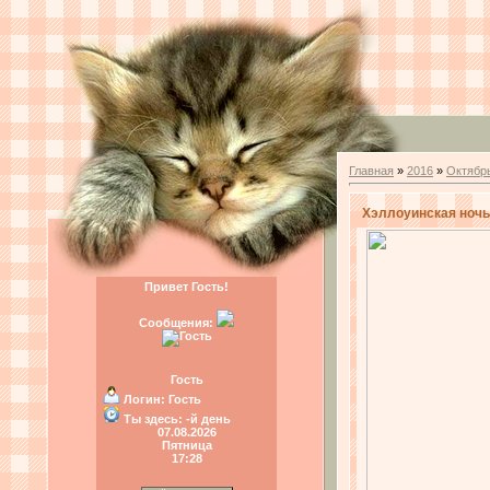
Главная
»
2016
»
Октябр
Хэллоуинская ночь 
Привет Гость!
Сообщения:
Гость
Логин:
Гость
Ты здесь:
-й день
07.08.2026
Пятница
17:28