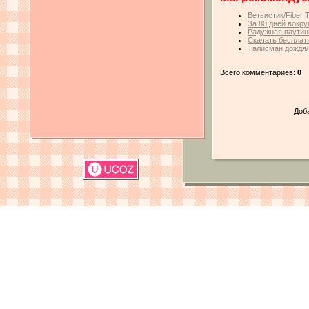
Ветвистик/Fiber 
За 80 дней вокру
Радужная паутин
Скачать бесплатн
Талисман дождя/
Всего комментариев:
0
Доб