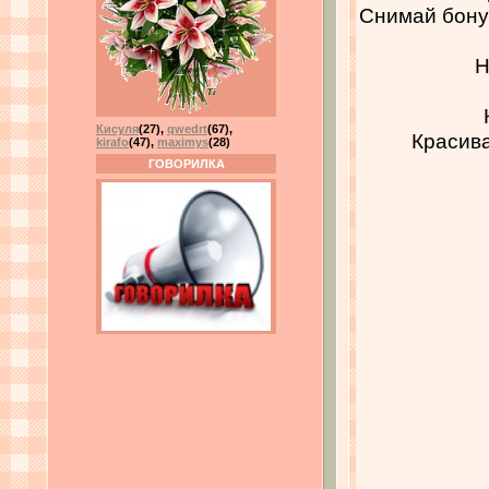
Снимай бону
Н
Кисуля
(27)
,
qwedrt
(67)
,
Красива
kirafo
(47)
,
maximys
(28)
ГОВОРИЛКА