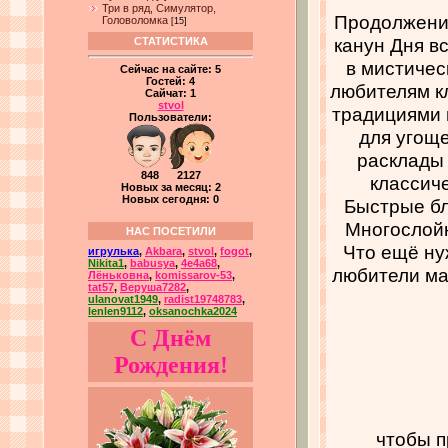
Три в ряд, Симулятор,
Продолжение
Головоломка
[15]
канун Дня в
СТАТИСТИКА
в мистичес
Сейчас на сайте:
5
Гостей:
4
любителям к
Сайчат:
1
stvol
традициями 
Пользователи:
для угощ
расклады 
848 2127
классич
Новых за месяц: 2
Новых сегодня: 0
Быстрые бл
Многослойн
НАС ПОСЕТИЛИ
Что ещё ну
игрулька
,
Akbara
,
stvol
,
fogot
,
Nikita1
,
babusya
,
4e4a68
,
любители ма
Лёньковна
,
komissarov-53
,
tat57
,
Веруша7282
,
ulanovat1949
,
radist19748783
,
lenlen9112
,
oksanochka2024
С Днём
Рождения!
чтобы п