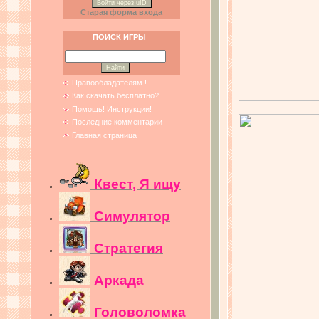
Войти через uID
Старая форма входа
ПОИСК ИГРЫ
Правообладателям !
Как скачать бесплатно?
Помощь! Инструкции!
Последние комментарии
Главная страница
Квест, Я ищу
Симулятор
Стратегия
Аркада
Головоломка