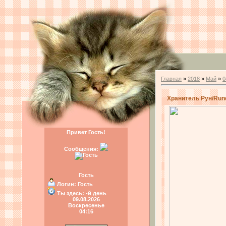
Главная
»
2018
»
Май
»
0
Хранитель Рун/Run
Привет Гость!
Сообщения:
Гость
Логин:
Гость
Ты здесь:
-й день
09.08.2026
Воскресенье
04:16