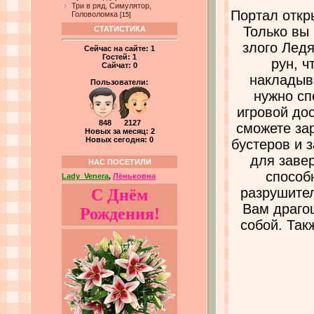
Три в ряд, Симулятор,
Портал откр
Головоломка
[15]
Только вы 
СТАТИСТИКА
злого Ледя
Сейчас на сайте:
1
Гостей:
1
рун, ч
Сайчат:
0
накладыв
Пользователи:
нужно сп
игровой до
848 2127
сможете зар
Новых за месяц: 2
Новых сегодня: 0
бустеров и 
для заве
НАС ПОСЕТИЛИ
способ
Lady_Venera
,
Лёньковна
разрушител
С Днём
Вам драго
Рождения!
собой. Так