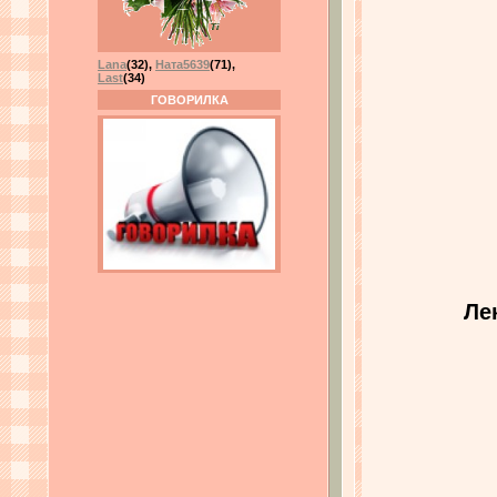
Lana
(32)
,
Ната5639
(71)
,
Last
(34)
ГОВОРИЛКА
Ле