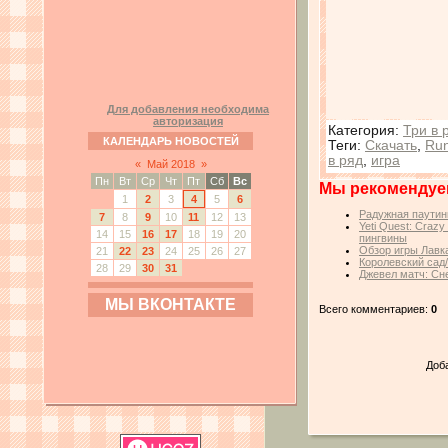
Для добавления необходима
авторизация
Категория
:
Три в 
КАЛЕНДАРЬ НОВОСТЕЙ
Теги
:
Скачать
,
Run
в ряд
,
игра
«
Май 2018
»
Пн
Вт
Ср
Чт
Пт
Сб
Вс
Мы рекомендуе
1
2
3
4
5
6
Радужная паутин
7
8
9
10
11
12
13
Yeti Quest: Craz
14
15
16
17
18
19
20
пингвины
Обзор игры Лавк
21
22
23
24
25
26
27
Королевский сад
28
29
30
31
Джевел матч: Сн
МЫ ВКОНТАКТЕ
Всего комментариев:
0
Доб