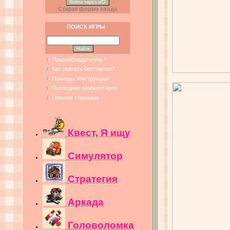
Войти через uID
Старая форма входа
ПОИСК ИГРЫ
Правообладателям !
Как скачать бесплатно?
Помощь! Инструкции!
Последние комментарии
Главная страница
Квест, Я ищу
Симулятор
Стратегия
Аркада
Головоломка