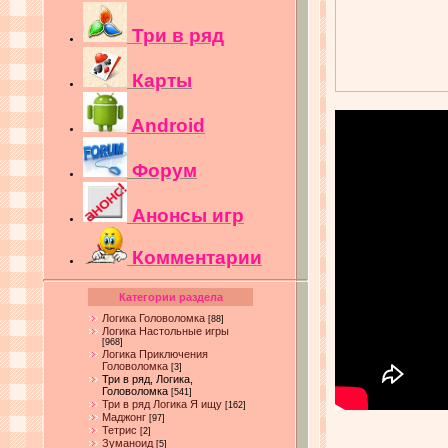
Три в ряд
Карты
Android
Форум
Анонсы игр
Комментарии
Категории раздела
Логика Головоломка
[88]
Логика Настольные игры
[968]
Логика Приключения
Головоломка
[3]
Три в ряд, Логика,
Головоломка
[541]
Три в ряд Логика Я ищу
[162]
Маджонг
[97]
Тетрис
[2]
Зуманоид
[5]