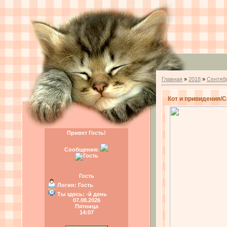
Главная
»
2018
»
Сентяб
Кот и привидения/C
Привет Гость!
Сообщения:
Гость
Логин:
Гость
Ты здесь:
-й день
07.08.2026
Пятница
14:07