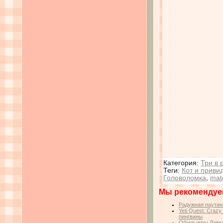
Категория
:
Три в 
Теги
:
Кот и приви
Головоломка
,
mat
Мы рекомендуе
Радужная паутин
Yeti Quest: Craz
пингвины
Обзор игры Лавк