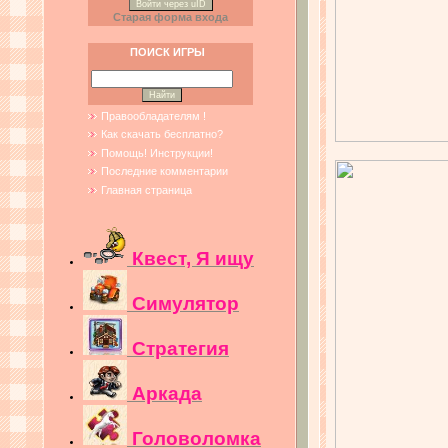
Войти через uID
Старая форма входа
ПОИСК ИГРЫ
Правообладателям !
Как скачать бесплатно?
Помощь! Инструкции!
Последние комментарии
Главная страница
Квест, Я ищу
Симулятор
Стратегия
Аркада
Головоломка