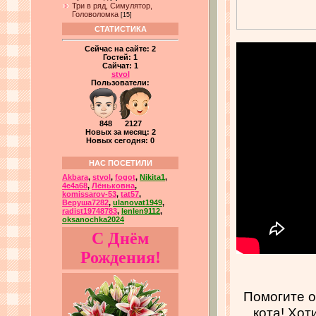
Три в ряд, Симулятор,
Головоломка
[15]
СТАТИСТИКА
Сейчас на сайте:
2
Гостей:
1
Сайчат:
1
stvol
Пользователи:
848 2127
Новых за месяц: 2
Новых сегодня: 0
НАС ПОСЕТИЛИ
Akbara
,
stvol
,
fogot
,
Nikita1
,
4e4a68
,
Лёньковна
,
komissarov-53
,
tat57
,
Веруша7282
,
ulanovat1949
,
radist19748783
,
lenlen9112
,
oksanochka2024
С Днём
Рождения!
Помогите о
кота! Хот