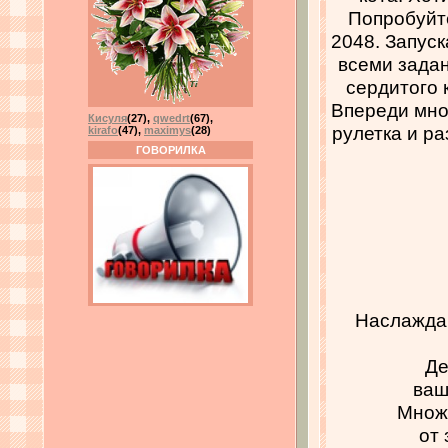
Попробуйте
2048. Запуск
всеми задан
сердитого 
Впереди мно
Кисуля
(27)
,
qwedrt
(67)
,
рулетка и ра
kirafo
(47)
,
maximys
(28)
ГОВОРИЛКА
Наслаждай
Де
ваш
Множе
от