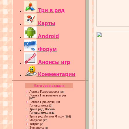
Три в ряд
Карты
Android
Форум
Анонсы игр
Комментарии
Категории раздела
Логика Головоломка
[88]
Логика Настольные игры
[967]
Логика Приключения
Головоломка
[3]
Три в ряд, Логика,
Головоломка
[541]
Три в ряд Логика Я ищу
[162]
Маджонг
[97]
Тетрис
[2]
Зуманоид
[5]