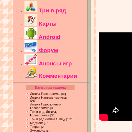
Три в ряд
Карты
Android
Форум
Анонсы игр
Комментарии
Категории раздела
Логика Головоломка
[88]
Логика Настольные игры
[967]
Логика Приключения
Головоломка
[3]
Три в ряд, Логика,
Головоломка
[541]
Три в ряд Логика Я ищу
[162]
Маджонг
[97]
Тетрис
[2]
Зуманоид
[5]