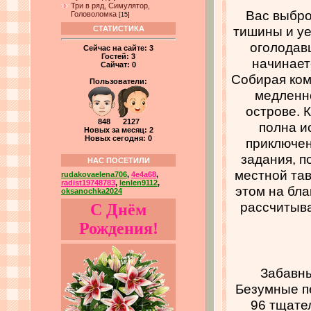
Три в ряд, Симулятор,
Вас выбро
Головоломка
[15]
тишины и уе
СТАТИСТИКА
оголодав
Сейчас на сайте:
3
Гостей:
3
начинает
Сайчат:
0
Собирая ком
Пользователи:
медленно
острове. 
848 2127
полна и
Новых за месяц: 2
Новых сегодня: 0
приключен
задания, п
НАС ПОСЕТИЛИ
местной тав
rudakovaelena706
,
4e4a68
,
radist19748783
,
lenlen9112
,
этом на бла
oksanochka2024
рассчитыва
С Днём
Рождения!
Забавны
Безумные п
96 тщате