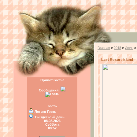
Главная
»
2018
»
Июль
»
Last Resort Island
Привет Гость!
Сообщения:
Гость
Логин:
Гость
Ты здесь:
-й день
08.08.2026
Суббота
08:52