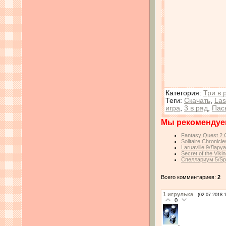
Категория
:
Три в 
Теги
:
Скачать
,
Las
игра
,
3 в ряд
,
Пас
Мы рекомендуе
Fantasy Quest 2 Co
Solitaire Chronicl
Laruaville 9/Лару
Secret of the Viki
Спеллариум 5/Spe
Всего комментариев:
2
1
игрулька
(02.07.2018 
0