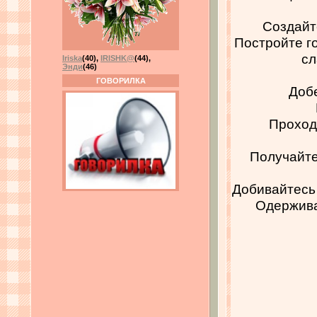
Создайт
Постройте г
сл
Iriska
(40)
,
IRISHK@
(44)
,
Энди
(46)
ГОВОРИЛКА
Добе
Проход
Получайте
Добивайтесь
Одержива