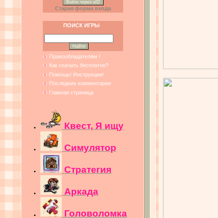
Войти через uID
Старая форма входа
ПОИСК ИГРЫ
Правообладателям !
Как скачать бесплатно?
Помощь! Инструкции!
Последние комментарии
Главная страница
Квест, Я ищу
Симулятор
Стратегия
Аркада
Головоломка