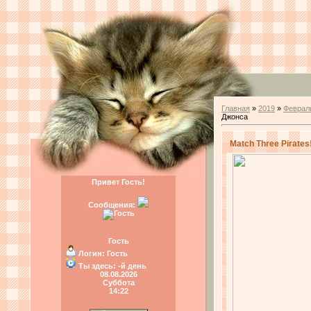
Главная
»
2019
»
Феврал
Джонса
Match Three Pirate
Привет Гость!
Сообщения:
Гость
Логин:
Гость
Ты здесь:
-й день
08.08.2026
Суббота
14:22