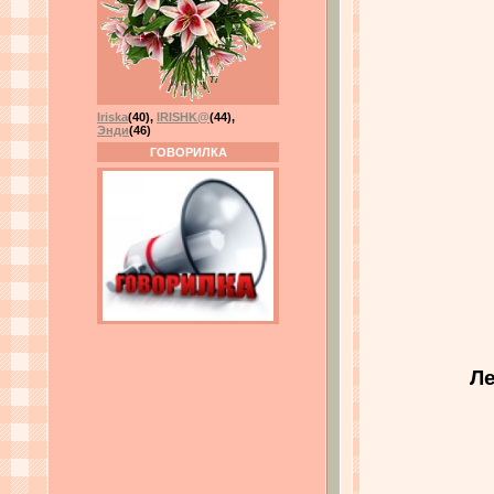
Iriska
(40)
,
IRISHK@
(44)
,
Энди
(46)
ГОВОРИЛКА
Ле