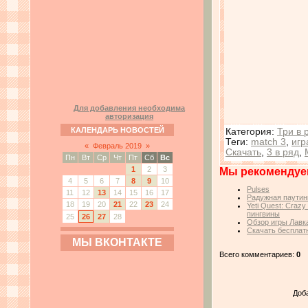
Для добавления необходима
авторизация
КАЛЕНДАРЬ НОВОСТЕЙ
Категория
:
Три в 
Теги
:
match 3
,
игр
«
Февраль 2019
»
Скачать
,
3 в ряд
,
Пн
Вт
Ср
Чт
Пт
Сб
Вс
1
2
3
Мы рекомендуе
4
5
6
7
8
9
10
Pulses
11
12
13
14
15
16
17
Радужная паутин
18
19
20
21
22
23
24
Yeti Quest: Craz
пингвины
25
26
27
28
Обзор игры Лавк
Скачать бесплатн
МЫ ВКОНТАКТЕ
Всего комментариев:
0
Доб