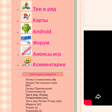
Три в ряд
Карты
Android
Форум
Анонсы игр
Комментарии
Категории раздела
Логика Головоломка
[88]
Логика Настольные игры
[967]
Логика Приключения
Головоломка
[3]
Три в ряд, Логика,
Головоломка
[541]
Три в ряд Логика Я ищу
[162]
Маджонг
[97]
Тетрис
[2]
Зуманоид
[5]