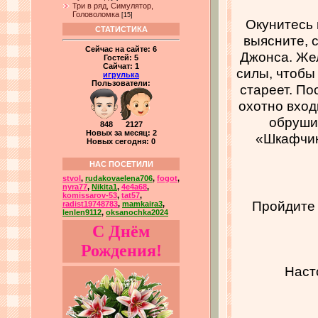
Три в ряд, Симулятор,
Головоломка
[15]
Окунитесь 
СТАТИСТИКА
выясните, 
Сейчас на сайте:
6
Джонса. Же
Гостей:
5
Сайчат:
1
силы, чтобы 
игрулька
Пользователи:
стареет. По
охотно вход
обрушив
848 2127
Новых за месяц: 2
«Шкафчик
Новых сегодня: 0
НАС ПОСЕТИЛИ
stvol
,
rudakovaelena706
,
fogot
,
nyra77
,
Nikita1
,
4e4a68
,
komissarov-53
,
tat57
,
Пройдите 
radist19748783
,
mamkaira3
,
lenlen9112
,
oksanochka2024
С Днём
Рождения!
Наст