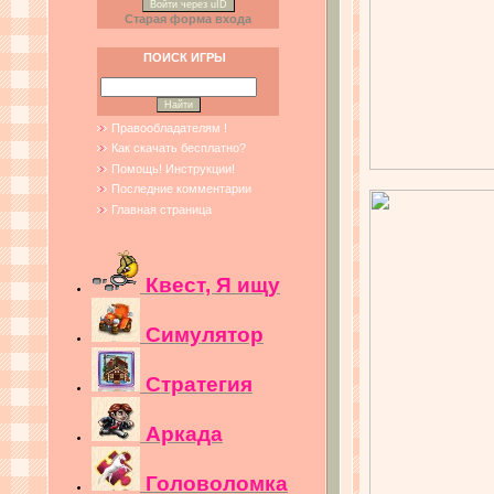
Войти через uID
Старая форма входа
ПОИСК ИГРЫ
Правообладателям !
Как скачать бесплатно?
Помощь! Инструкции!
Последние комментарии
Главная страница
Квест, Я ищу
Симулятор
Стратегия
Аркада
Головоломка