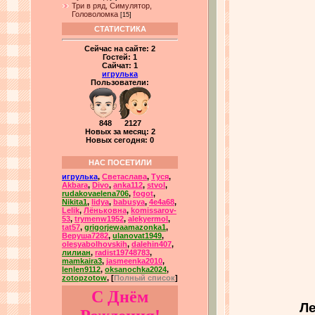
Три в ряд, Симулятор,
Головоломка
[15]
СТАТИСТИКА
Сейчас на сайте:
2
Гостей:
1
Сайчат:
1
игрулька
Пользователи:
848 2127
Новых за месяц: 2
Новых сегодня: 0
НАС ПОСЕТИЛИ
игрулька
,
Светаслава
,
Туся
,
Akbara
,
Divo
,
anka112
,
stvol
,
rudakovaelena706
,
fogot
,
Nikita1
,
lidya
,
babusya
,
4e4a68
,
Lelik
,
Лёньковна
,
komissarov-
53
,
trymenw1952
,
alekyermol
,
tat57
,
grigorjewaamazonka1
,
Веруша7282
,
ulanovat1949
,
olesyabolhovskih
,
dalehin407
,
лилиан
,
radist19748783
,
mamkaira3
,
jasmeenka2010
,
lenlen9112
,
oksanochka2024
,
zotopzotow
, [
Полный список
]
С Днём
Ле