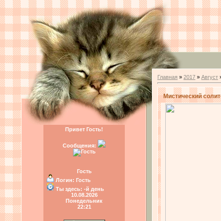
Главная
»
2017
»
Август
Мистический солите
Привет Гость!
Сообщения:
Гость
Логин:
Гость
Ты здесь:
-й день
10.08.2026
Понедельник
22:21