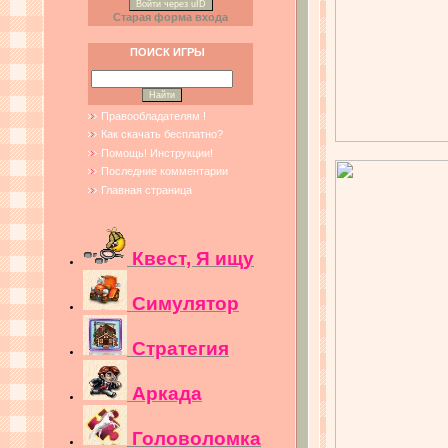
Войти через uID
Старая форма входа
ПОИСК ИГРЫ
Правообладателям !
Как скачать бесплатно?
Помощь! Инструкции!
Последние комментарии
Главная страница
Квест, Я ищу
Симулятор
Стратегия
Аркада
Головоломка