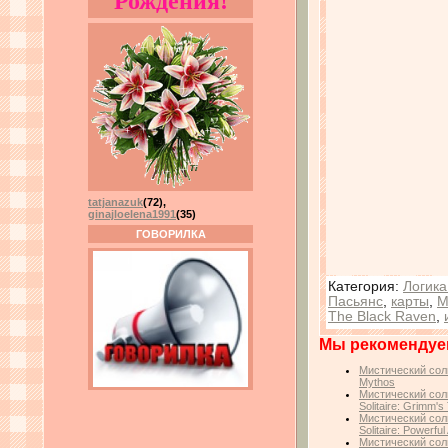
Рождения!
tatjanazuk
(72)
,
ginajloelena1991
(35)
ГОВОРИЛКА
Категория
:
Логика
Пасьянс
,
карты
,
М
The Black Raven
,
Мы рекомендуе
Мистический соли
Mythos
Мистический сол
Solitaire: Grimm's
Мистический сол
Solitaire: Powerful
Мистический сол