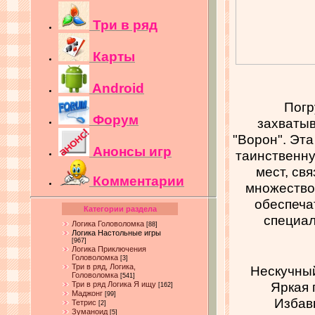
Три в ряд
Карты
Android
Погр
Форум
захваты
"Ворон". Эта
Анонсы игр
таинственну
мест, св
Комментарии
множество
обеспеча
Категории раздела
специал
Логика Головоломка
[88]
Логика Настольные игры
[967]
Логика Приключения
Головоломка
[3]
Три в ряд, Логика,
Нескучны
Головоломка
[541]
Яркая 
Три в ряд Логика Я ищу
[162]
Маджонг
[99]
Избав
Тетрис
[2]
Зуманоид
[5]