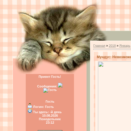
Главная
»
2018
»
Январь
Мундус: Невозможн
Привет Гость!
Сообщения:
Гость
Логин:
Гость
Ты здесь:
-й день
10.08.2026
Понедельник
23:12