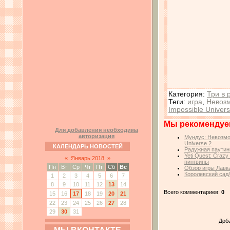
Категория
:
Три в 
Теги
:
игра
,
Невоз
Impossible Univer
Мы рекомендуе
Для добавления необходима
авторизация
Мундус: Невозмо
Universe 2
КАЛЕНДАРЬ НОВОСТЕЙ
Радужная паутин
Yeti Quest: Craz
«
Январь 2018
»
пингвины
Пн
Вт
Ср
Чт
Пт
Сб
Вс
Обзор игры Лавк
Королевский сад
1
2
3
4
5
6
7
8
9
10
11
12
13
14
Всего комментариев:
0
15
16
17
18
19
20
21
22
23
24
25
26
27
28
29
30
31
Доб