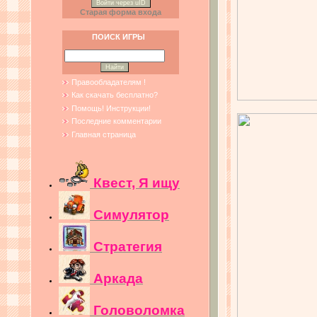
Войти через uID
Старая форма входа
ПОИСК ИГРЫ
Правообладателям !
Как скачать бесплатно?
Помощь! Инструкции!
Последние комментарии
Главная страница
Квест, Я ищу
Симулятор
Стратегия
Аркада
Головоломка