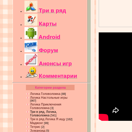
Три в ряд
Карты
Android
Форум
Анонсы игр
Комментарии
Категории раздела
Логика Головоломка
[88]
Логика Настольные игры
[967]
Логика Приключения
Головоломка
[3]
Три в ряд, Логика,
Головоломка
[541]
Три в ряд Логика Я ищу
[162]
Маджонг
[99]
Тетрис
[2]
Зуманоид
[5]