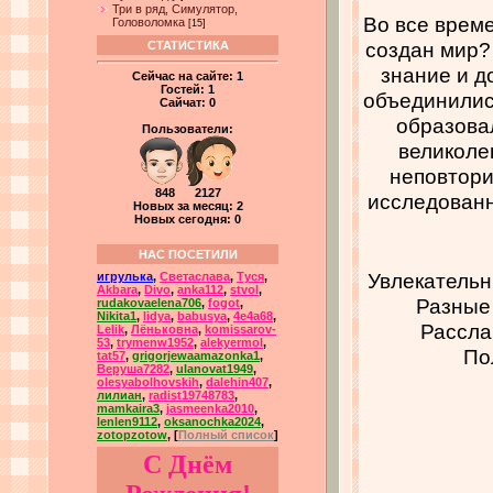
Три в ряд, Симулятор,
Во все време
Головоломка
[15]
создан мир? 
СТАТИСТИКА
знание и д
Сейчас на сайте:
1
Гостей:
1
объединились
Сайчат:
0
образова
Пользователи:
великоле
неповтори
848 2127
исследованн
Новых за месяц: 2
Новых сегодня: 0
НАС ПОСЕТИЛИ
Увлекательн
игрулька
,
Светаслава
,
Туся
,
Akbara
,
Divo
,
anka112
,
stvol
,
Разные 
rudakovaelena706
,
fogot
,
Nikita1
,
lidya
,
babusya
,
4e4a68
,
Рассла
Lelik
,
Лёньковна
,
komissarov-
53
,
trymenw1952
,
alekyermol
,
По
tat57
,
grigorjewaamazonka1
,
Веруша7282
,
ulanovat1949
,
olesyabolhovskih
,
dalehin407
,
лилиан
,
radist19748783
,
mamkaira3
,
jasmeenka2010
,
lenlen9112
,
oksanochka2024
,
zotopzotow
, [
Полный список
]
С Днём