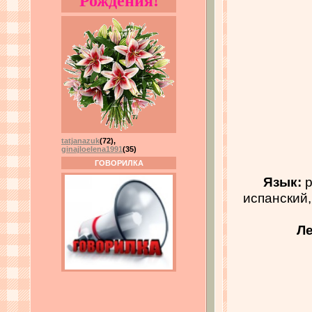
Рождения!
tatjanazuk
(72)
,
ginajloelena1991
(35)
ГОВОРИЛКА
Язык:
р
испанский,
Ле