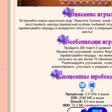
Встречайте новую красочную игру. Помогите Селене, юной 
восстановить некогда прекрасный особняк любимой тет
зарабатывайте награды и возвратите тепло и уют в заброше
мечты!
Пройдите 200 match-3 уровней
Множество улучшений, колесо Фор
Зарабатывайте награды - вы може
получить на них более 70 обновле
Разблокируйте улучшения, чтоб
ремонтировать, улучшать и украшать 
Процессор:
2.0 GHz и выше
ОЗУ:
2048 MB и выше
DirectX:
9.0 или выше
HDD:
73.2 МБ свободного места