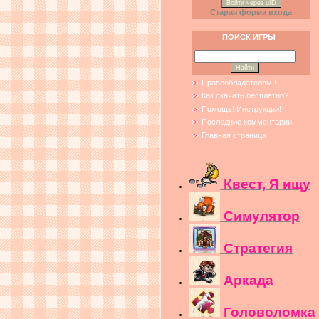
Войти через uID
Старая форма входа
ПОИСК ИГРЫ
Правообладателям !
Как скачать бесплатно?
Помощь! Инструкции!
Последние комментарии
Главная страница
Квест, Я ищу
Симулятор
Стратегия
Аркада
Головоломка