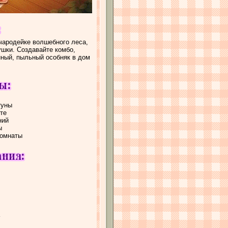
чародейке волшебного леса,
ушки. Создавайте комбо,
нный, пыльный особняк в дом
туны
те
ний
ы
комнаты