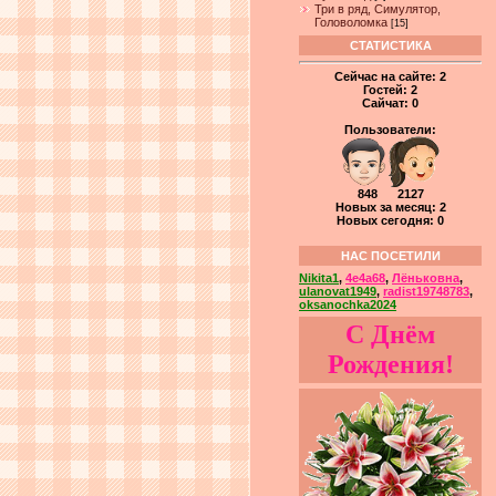
Три в ряд, Симулятор,
Головоломка
[15]
СТАТИСТИКА
Сейчас на сайте:
2
Гостей:
2
Сайчат:
0
Пользователи:
848 2127
Новых за месяц: 2
Новых сегодня: 0
НАС ПОСЕТИЛИ
Nikita1
,
4e4a68
,
Лёньковна
,
ulanovat1949
,
radist19748783
,
oksanochka2024
С Днём
Рождения!