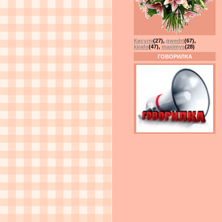
Кисуля
(27)
,
qwedrt
(67)
,
kirafo
(47)
,
maximys
(28)
ГОВОРИЛКА