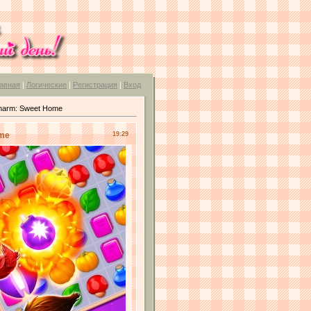
авная
|
Логические
|
Регистрация
|
Вход
harm: Sweet Home
ome
19:29