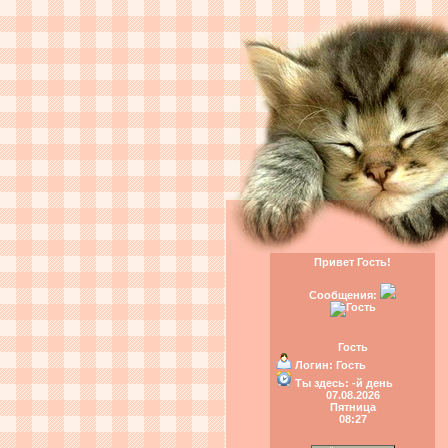
Привет Гость!
Сообщения:
Гость
Логин:
Гость
Ты здесь:
-й день
07.08.2026
Пятница
08:27