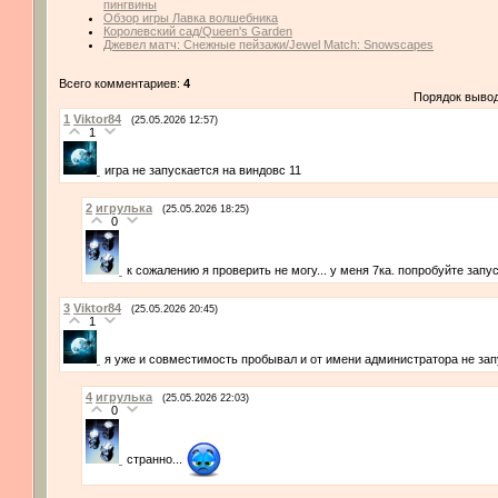
пингвины
Обзор игры Лавка волшебника
Королевский сад/Queen's Garden
Джевел матч: Снежные пейзажи/Jewel Match: Snowscapes
Всего комментариев:
4
Порядок выво
1
Viktor84
(25.05.2026 12:57)
1
игра не запускается на виндовс 11
2
игрулька
(25.05.2026 18:25)
0
к сожалению я проверить не могу... у меня 7ка. попробуйте зап
3
Viktor84
(25.05.2026 20:45)
1
я уже и совместимость пробывал и от имени администратора не зап
4
игрулька
(25.05.2026 22:03)
0
странно...