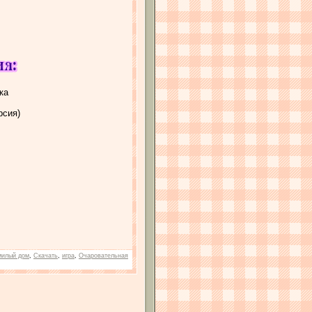
ка
рсия)
милый дом
,
Скачать
,
игра
,
Очаровательная