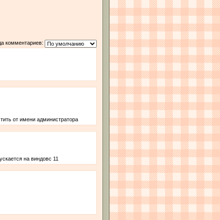
да комментариев:
устить от имени администратора
ускается на виндовс 11