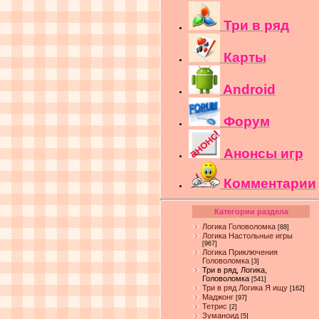
Три в ряд
Карты
Android
Форум
Анонсы игр
Комментарии
Категории раздела
Логика Головоломка
[88]
Логика Настольные игры
[967]
Логика Приключения
Головоломка
[3]
Три в ряд, Логика,
Головоломка
[541]
Три в ряд Логика Я ищу
[162]
Маджонг
[97]
Тетрис
[2]
Зуманоид
[5]