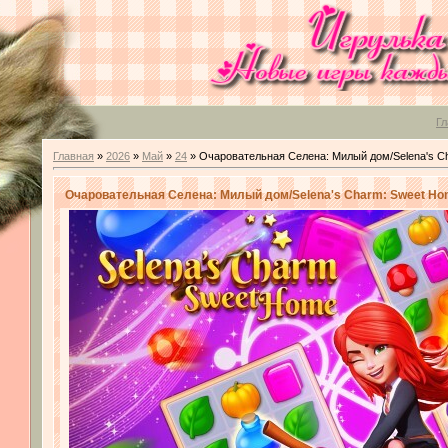
Гл
Главная
»
2026
»
Май
»
24
» Очаровательная Селена: Милый дом/Selena's C
Очаровательная Селена: Милый дом/Selena's Charm: Sweet H