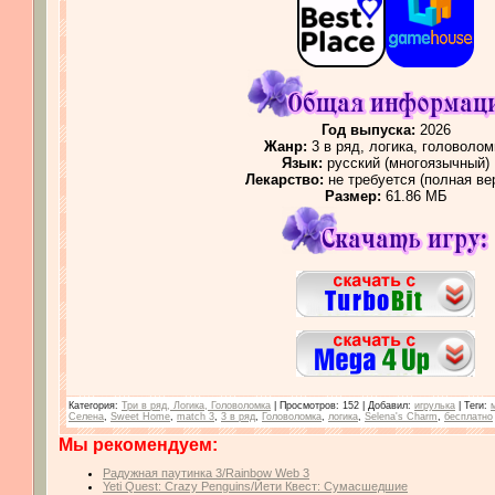
Год выпуска:
2026
Жанр:
3 в ряд, логика, головолом
Язык:
русский (многоязычный)
Лекарство:
не требуется (полная ве
Размер:
61.86 МБ
Категория
:
Три в ряд, Логика, Головоломка
|
Просмотров
: 152 |
Добавил
:
игрулька
|
Теги
:
Селена
,
Sweet Home
,
match 3
,
3 в ряд
,
Головоломка
,
логика
,
Selena's Charm
,
бесплатно
Мы рекомендуем:
Радужная паутинка 3/Rainbow Web 3
Yeti Quest: Crazy Penguins/Йети Квест: Сумасшедшие