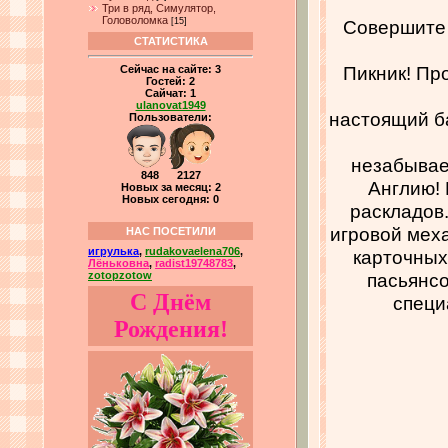
Три в ряд, Симулятор,
Головоломка
[15]
Совершите 
СТАТИСТИКА
Пикник! Пр
Сейчас на сайте:
3
Гостей:
2
Сайчат:
1
ulanovat1949
настоящий б
Пользователи:
незабывае
848 2127
Англию!
Новых за месяц: 2
Новых сегодня: 0
раскладов
игровой мех
НАС ПОСЕТИЛИ
игрулька
,
rudakovaelena706
,
карточных
Лёньковна
,
radist19748783
,
пасьянсо
zotopzotow
С Днём
специ
Рождения!