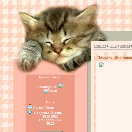
Главная
»
2016
»
Август
Пасьянс: Викторианс
Привет Гость!
Сообщения:
Гость
Логин:
Гость
Ты здесь:
-й день
10.08.2026
Понедельник
06:26