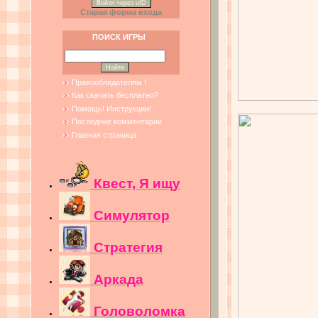
Войти через uID
Старая форма входа
ПОИСК ИГРЫ
Правообладателям !
Как скачать бесплатно?
Помощь! Инструкции!
Последние комментарии
Главная страница
Квест, Я ищу
Симулятор
Стратегия
Аркада
Головоломка