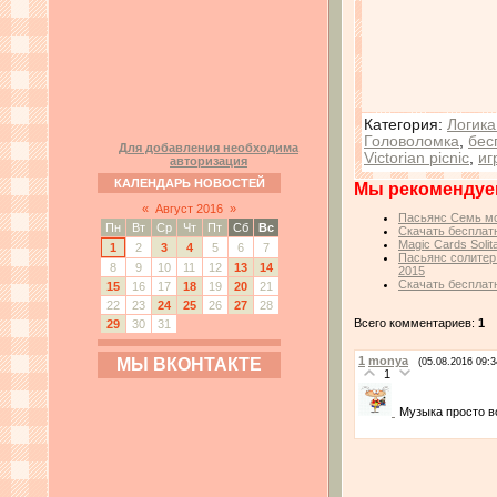
Категория
:
Логика
Головоломка
,
бес
Для добавления необходима
Victorian picnic
,
иг
авторизация
КАЛЕНДАРЬ НОВОСТЕЙ
Мы рекомендуе
«
Август 2016
»
Пасьянс Семь мор
Пн
Вт
Ср
Чт
Пт
Сб
Вс
Скачать бесплатн
Magic Cards Soli
1
2
3
4
5
6
7
Пасьянс солитер:
8
9
10
11
12
13
14
2015
Скачать бесплатн
15
16
17
18
19
20
21
22
23
24
25
26
27
28
Всего комментариев:
1
29
30
31
1
monya
МЫ ВКОНТАКТЕ
(05.08.2016 09:3
1
Музыка просто 