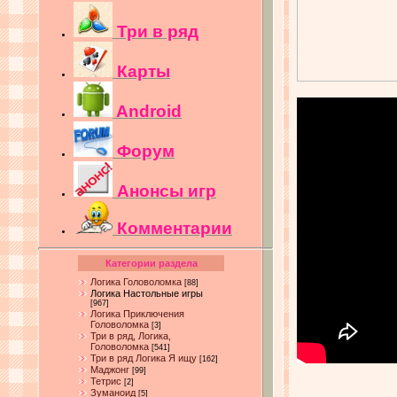
Три в ряд
Карты
Android
Форум
Анонсы игр
Комментарии
Категории раздела
Логика Головоломка
[88]
Логика Настольные игры
[967]
Логика Приключения
Головоломка
[3]
Три в ряд, Логика,
Головоломка
[541]
Три в ряд Логика Я ищу
[162]
Маджонг
[99]
Тетрис
[2]
Зуманоид
[5]