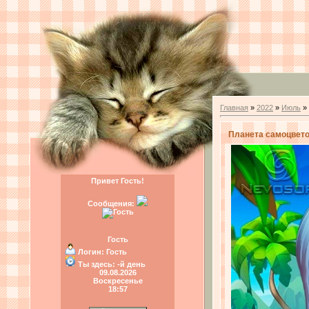
Главная
»
2022
»
Июль
»
Планета самоцвето
Привет Гость!
Сообщения:
Гость
Логин:
Гость
Ты здесь:
-й день
09.08.2026
Воскресенье
18:57