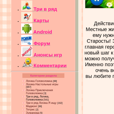
Три в ряд
Карты
Действи
Местные жи
Android
ему нужн
Старосты! 
Форум
главная гер
новый шаг к 
Анонсы игр
можно получ
Именно поэ
Комментарии
очень в
вы любите г
Категории раздела
Логика Головоломка
[88]
Логика Настольные игры
[967]
Логика Приключения
Головоломка
[3]
Три в ряд, Логика,
Головоломка
[541]
Три в ряд Логика Я ищу
[162]
Маджонг
[99]
Тетрис
[2]
Зуманоид
[5]