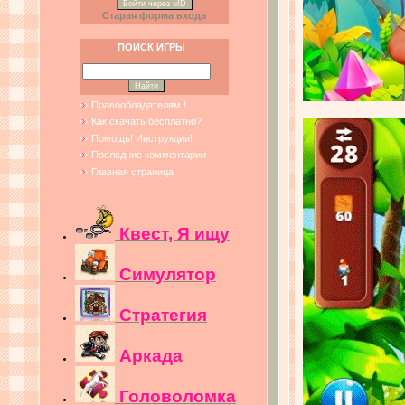
Войти через uID
Старая форма входа
ПОИСК ИГРЫ
Правообладателям !
Как скачать бесплатно?
Помощь! Инструкции!
Последние комментарии
Главная страница
Квест, Я ищу
Симулятор
Стратегия
Аркада
Головоломка