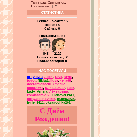
Три в ряд, Симулятор,
Головоломка
[15]
СТАТИСТИКА
Сейчас на сайте:
5
Гостей:
5
Сайчат:
0
Пользователи:
848 2127
Новых за месяц: 2
Новых сегодня: 0
НАС ПОСЕТИЛИ
игрулька
,
Люся
,
Divo
,
stvol
,
fogot
,
Nikita1
,
lidya
,
4e4a68
,
doctorelena2013
,
fidelio
,
nin564564
,
ЮляШа2017
,
Lelik
,
Lady_Venera
,
Лёньковна
,
komissarov-53
,
ulanovat1949
,
olesyabolhovskih
,
mamkaira3
,
lenlen9112
,
oksanochka2024
С Днём
Рождения!