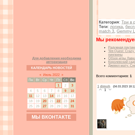
Категория
:
Три в 
Теги
:
логика
,
бесп
match 3
,
Gemmy L
Мы рекомендуе
Радужная паутин
Yeti Quest: Craz
пингвины
Для добавления необходима
Обзор игры Лавк
авторизация
Королевский сад
Джевел матч: Сн
КАЛЕНДАРЬ НОВОСТЕЙ
«
Июль 2022
»
Всего комментариев:
1
Пн
Вт
Ср
Чт
Пт
Сб
Вс
1
2
3
1
dimoh
(04.03.2023 18:1
1
4
5
6
7
8
9
10
11
12
13
14
15
16
17
18
19
20
21
22
23
24
25
26
27
28
29
30
31
МЫ ВКОНТАКТЕ