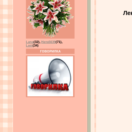
Ле
Lana
(32)
,
Ната5639
(71)
,
Last
(34)
ГОВОРИЛКА