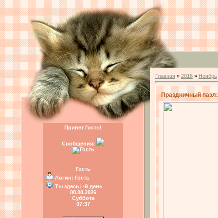
Главная
»
2016
»
Ноябрь
Праздничный пазл: 
Привет Гость!
Сообщения:
Гость
Логин:
Гость
Ты здесь:
-й день
08.08.2026
Суббота
07:37