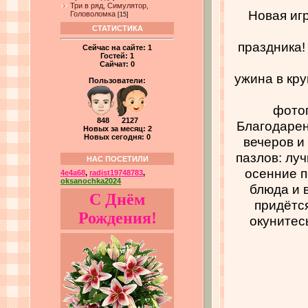
Три в ряд, Симулятор,
Новая иг
Головоломка
[15]
СТАТИСТИКА
праздника!
Сейчас на сайте:
1
Гостей:
1
Сайчат:
0
ужина в кру
Пользователи:
фото
848 2127
Благодарен
Новых за месяц: 2
Новых сегодня: 0
вечеров и
пазлов: лу
НАС ПОСЕТИЛИ
осенние 
4e4a68
,
radist19748783
,
oksanochka2024
блюда и 
С Днём
придётся
Рождения!
окунитес