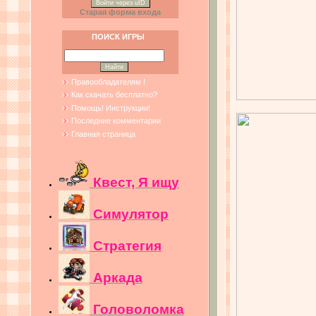
Войти через uID
Старая форма входа
ПОИСК ИГРЫ
Правообладателям !
Как скачать бесплатно?
Помощь! Инструкции!
Последние комментарии
Главная страница
Квест, Я ищу
Симулятор
Стратегия
Аркада
Головоломка