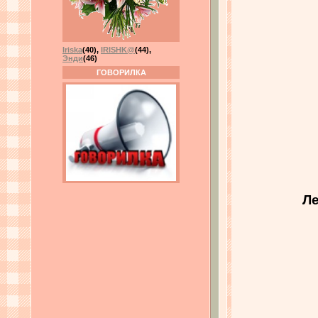
Iriska
(40)
,
IRISHK@
(44)
,
Энди
(46)
ГОВОРИЛКА
Ле