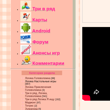
Три в ряд
Карты
Android
Форум
Анонсы игр
Комментарии
Категории раздела
Логика Головоломка
[88]
Логика Настольные игры
[967]
Логика Приключения
Головоломка
[3]
Три в ряд, Логика,
Головоломка
[541]
Три в ряд Логика Я ищу
[162]
Маджонг
[97]
Тетрис
[2]
Зуманоид
[5]