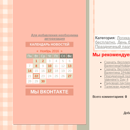
Для добавления необходима
Категория
:
Логика
авторизация
бесплатно
,
День 
КАЛЕНДАРЬ НОВОСТЕЙ
Праздничный паз
«
Ноябрь 2016
»
Мы рекомендуе
Пн
Вт
Ср
Чт
Пт
Сб
Вс
1
2
3
4
5
6
Скачать бесплатн
Валентина/Holiday
7
8
9
10
11
12
13
Скачать бесплатн
14
15
16
17
18
19
20
Валентина 2/Holid
21
22
23
24
25
26
27
Праздничный пазл
Valentine's Day 4
28
29
30
Радужная паутин
Талисман дождя/
МЫ ВКОНТАКТЕ
Всего комментариев:
0
Доб