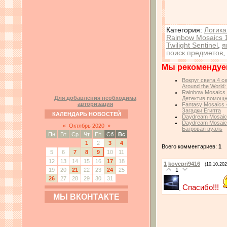
Категория
:
Логика
Rainbow Mosaics 
Twilight Sentinel
,
я
поиск предметов
,
Мы рекомендуе
Вокруг света 4 с
Around the World:
Rainbow Mosaics 
Для добавления необходима
Детектив помощ
авторизация
Fantasy Mosaics 
Загадки Египта
КАЛЕНДАРЬ НОВОСТЕЙ
Daydream Mosaics
Daydream Mosaics
«
Октябрь 2020
»
Багровая вуаль
Пн
Вт
Ср
Чт
Пт
Сб
Вс
1
2
3
4
Всего комментариев:
1
5
6
7
8
9
10
11
12
13
14
15
16
17
18
1
kovepri9416
(10.10.202
1
19
20
21
22
23
24
25
26
27
28
29
30
31
Спасибо!!!
МЫ ВКОНТАКТЕ