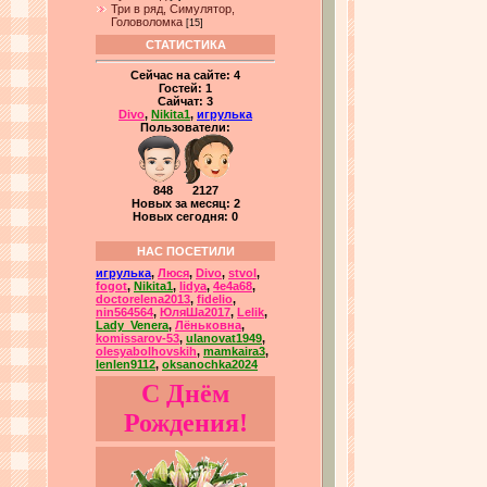
Три в ряд, Симулятор,
Головоломка
[15]
СТАТИСТИКА
Сейчас на сайте:
4
Гостей:
1
Сайчат:
3
Divo
,
Nikita1
,
игрулька
Пользователи:
848 2127
Новых за месяц: 2
Новых сегодня: 0
НАС ПОСЕТИЛИ
игрулька
,
Люся
,
Divo
,
stvol
,
fogot
,
Nikita1
,
lidya
,
4e4a68
,
doctorelena2013
,
fidelio
,
nin564564
,
ЮляШа2017
,
Lelik
,
Lady_Venera
,
Лёньковна
,
komissarov-53
,
ulanovat1949
,
olesyabolhovskih
,
mamkaira3
,
lenlen9112
,
oksanochka2024
С Днём
Рождения!