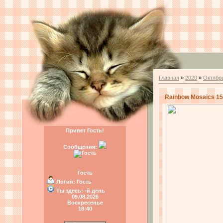
Главная
»
2020
»
Октябр
Rainbow Mosaics 15
Привет Гость!
Сообщения:
Гость
Логин:
Гость
Ты здесь:
-й день
09.08.2026
Воскресенье
18:40