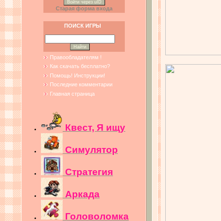
Войти через uID
Старая форма входа
ПОИСК ИГРЫ
Правообладателям !
Как скачать бесплатно?
Помощь! Инструкции!
Последние комментарии
Главная страница
Квест, Я ищу
Симулятор
Стратегия
Аркада
Головоломка