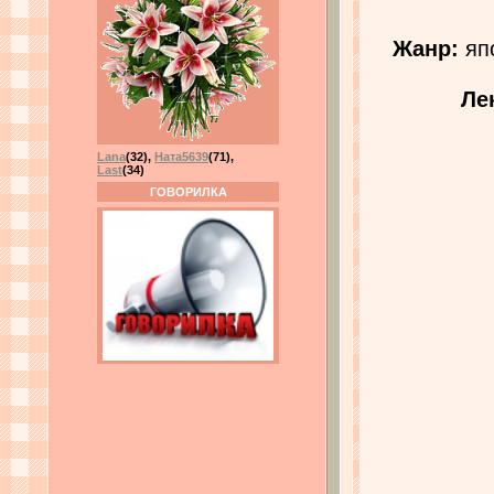
Жанр:
япо
Ле
Lana
(32)
,
Ната5639
(71)
,
Last
(34)
ГОВОРИЛКА