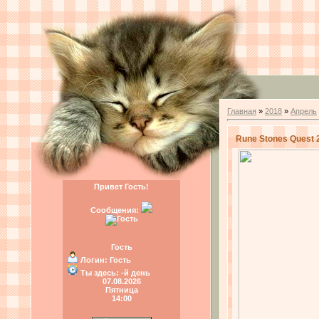
Главная
»
2018
»
Апрель
Rune Stones Quest 
Привет Гость!
Сообщения:
Гость
Логин:
Гость
Ты здесь:
-й день
07.08.2026
Пятница
14:00