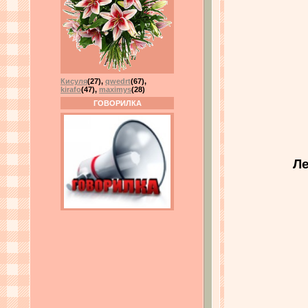
Кисуля
(27)
,
qwedrt
(67)
,
kirafo
(47)
,
maximys
(28)
ГОВОРИЛКА
Ле