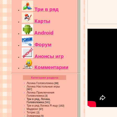
Три в ряд
Карты
Android
Форум
Анонсы игр
Комментарии
Категории раздела
Логика Головоломка
[88]
Логика Настольные игры
[967]
Логика Приключения
Головоломка
[3]
Три в ряд, Логика,
Головоломка
[541]
Три в ряд Логика Я ищу
[162]
Маджонг
[97]
Тетрис
[2]
Зуманоид
[5]