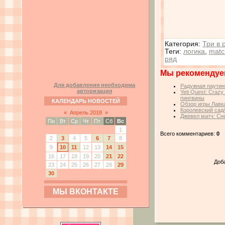
Категория
:
Три в 
Теги
:
логика
,
matc
ряд
Мы рекомендуе
Для добавления необходима
Радужная паутин
авторизация
Yeti Quest: Craz
пингвины
КАЛЕНДАРЬ НОВОСТЕЙ
Обзор игры Лавк
Королевский сад
«
Апрель 2018
»
Джевел матч: Сн
Пн
Вт
Ср
Чт
Пт
Сб
Вс
1
Всего комментариев:
0
2
3
4
5
6
7
8
9
10
11
12
13
14
15
16
17
18
19
20
21
22
Доб
23
24
25
26
27
28
29
30
МЫ ВКОНТАКТЕ