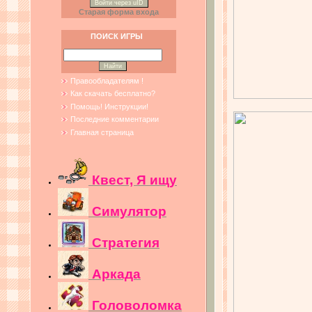
Войти через uID
Старая форма входа
ПОИСК ИГРЫ
Правообладателям !
Как скачать бесплатно?
Помощь! Инструкции!
Последние комментарии
Главная страница
Квест, Я ищу
Симулятор
Стратегия
Аркада
Головоломка