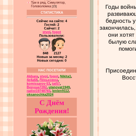
Три в ряд, Симулятор,
Годы войны
Головоломка
[15]
развивающ
СТАТИСТИКА
бедность у
Сейчас на сайте:
4
Гостей:
2
закончилась
Сайчат:
2
stvol
,
fogot
они хотят
Пользователи:
былую сла
помог
848 2127
Новых за месяц: 2
Новых сегодня: 0
Присоедини
НАС ПОСЕТИЛИ
Восс
Akbara
,
stvol
,
fogot
,
Nikita1
,
4e4a68
,
Лёньковна
,
komissarov-53
,
tat57
,
Веруша7282
,
ulanovat1949
,
radist19748783
,
lenlen9112
,
oksanochka2024
С Днём
Рождения!