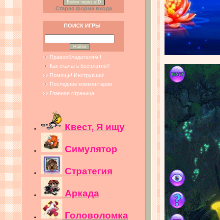
Войти через uID
Старая форма входа
ПОИСК ИГРЫ
Правообладателям !
Как скачать бесплатно?
Помощь! Инструкции!
Последние комментарии
Главная страница
Квест, Я ищу
Симулятор
Стратегия
Аркада
Головоломка