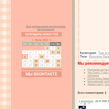
Для добавления необходима
авторизация
КАЛЕНДАРЬ НОВОСТЕЙ
«
Июль 2022
»
Пн
Вт
Ср
Чт
Пт
Сб
Вс
1
2
3
4
5
6
7
8
9
10
Категория
:
Три в 
Теги
:
Running Ge
11
12
13
14
15
16
17
18
19
20
21
22
23
24
Мы рекомендуе
25
26
27
28
29
30
31
Радужная паутин
Yeti Quest: Craz
МЫ ВКОНТАКТЕ
пингвины
Обзор игры Лавк
Королевский сад
Джевел матч: Сн
Всего комментариев:
1
1
игрулька
(11.07.2022 2
0