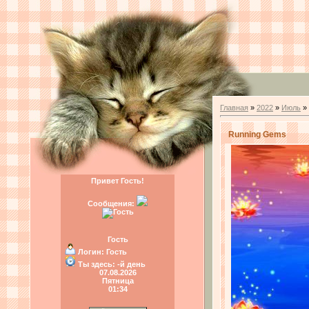
Главная
»
2022
»
Июль
»
Running Gems
Привет Гость!
Сообщения:
Гость
Логин:
Гость
Ты здесь:
-й день
07.08.2026
Пятница
01:34