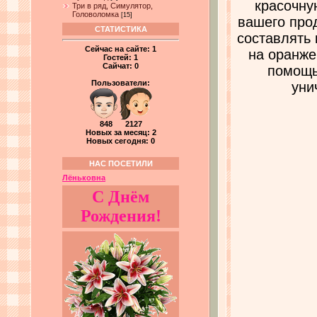
красочну
Три в ряд, Симулятор,
Головоломка
[15]
вашего про
СТАТИСТИКА
составлять 
Сейчас на сайте:
1
на оранже
Гостей:
1
Сайчат:
0
помощь
Пользователи:
уни
848 2127
Новых за месяц: 2
Новых сегодня: 0
НАС ПОСЕТИЛИ
Лёньковна
С Днём
Рождения!