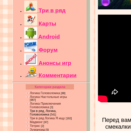
Три в ряд
Карты
Android
Форум
Анонсы игр
Комментарии
Категории раздела
Логика Головоломка
[88]
Логика Настольные игры
[967]
Логика Приключения
Головоломка
[3]
Три в ряд, Логика,
Головоломка
[541]
Три в ряд Логика Я ищу
Перед вам
[162]
Маджонг
[97]
смекалки
Тетрис
[2]
Зуманоид
[5]