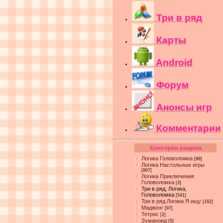
Три в ряд
Карты
Android
Форум
Анонсы игр
Комментарии
Категории раздела
Логика Головоломка
[88]
Логика Настольные игры
[967]
Логика Приключения
Головоломка
[3]
Три в ряд, Логика,
Головоломка
[541]
Три в ряд Логика Я ищу
[162]
Маджонг
[97]
Тетрис
[2]
Зуманоид
[5]