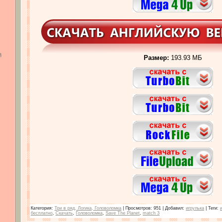
а
Размер:
193.93 МБ
Категория
:
Три в ряд, Логика, Головоломка
|
Просмотров
: 951 |
Добавил
:
игрулька
|
Теги
:
бесплатно
,
Скачать
,
Головоломка
,
Save The Planet
,
match 3