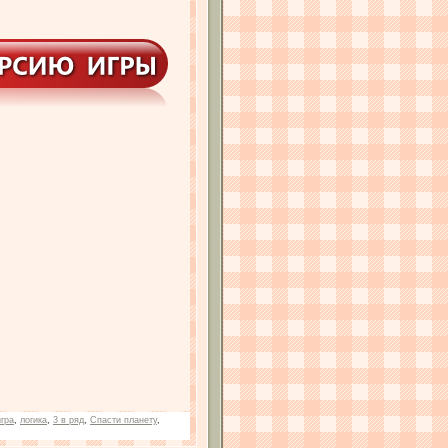
игра
,
логика
,
3 в ряд
,
Спасти планету
,