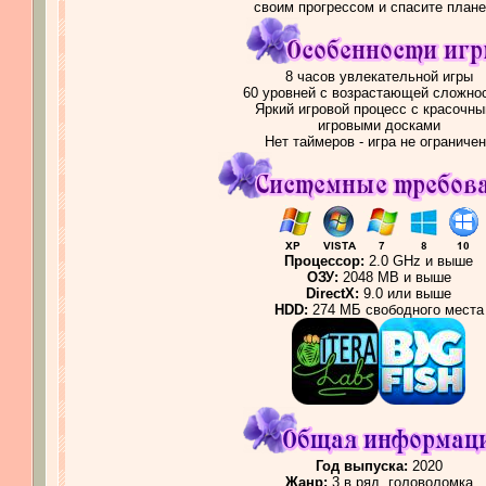
своим прогрессом и спасите плане
8 часов увлекательной игры
60 уровней с возрастающей сложно
Яркий игровой процесс с красочн
игровыми досками
Нет таймеров - игра не ограниче
Процессор:
2.0 GHz и выше
ОЗУ:
2048 MB и выше
DirectX:
9.0 или выше
HDD:
274 МБ свободного места
Год выпуска:
2020
Жанр:
3 в ряд, головоломка