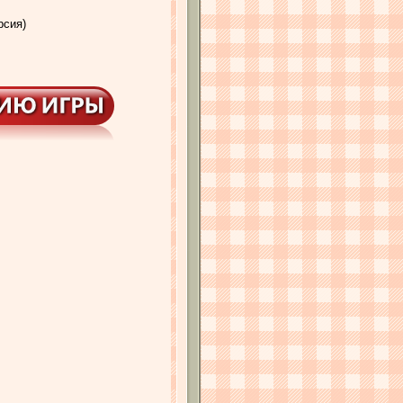
рсия)