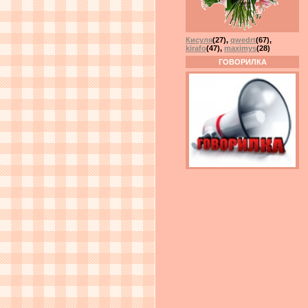
Кисуля
(27)
,
qwedrt
(67)
,
kirafo
(47)
,
maximys
(28)
ГОВОРИЛКА