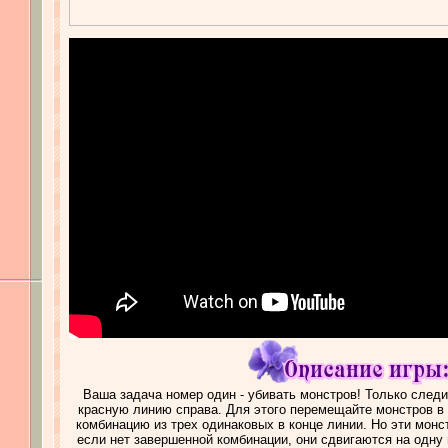
Ваша задача номер один - убивать монстров! Только следи
красную линию справа. Для этого перемещайте монстров в 
комбинацию из трех одинаковых в конце линии. Но эти мон
если нет завершенной комбинации, они сдвигаются на одну