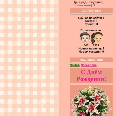
Три в ряд, Симулятор,
Головоломка
[15]
СТАТИСТИКА
Сейчас на сайте:
1
Гостей:
1
Сайчат:
0
Пользователи:
848 2127
Новых за месяц: 2
Новых сегодня: 0
НАС ПОСЕТИЛИ
Nikita1
,
Лёньковна
С Днём
Рождения!