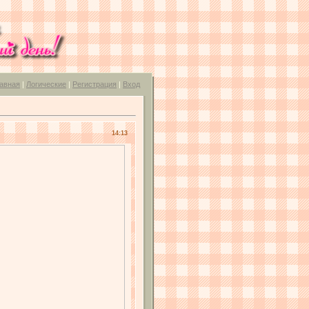
авная
|
Логические
|
Регистрация
|
Вход
14:13