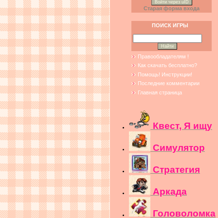
Войти через uID
Старая форма входа
ПОИСК ИГРЫ
Правообладателям !
Как скачать бесплатно?
Помощь! Инструкции!
Последние комментарии
Главная страница
Квест, Я ищу
Симулятор
Стратегия
Аркада
Головоломка