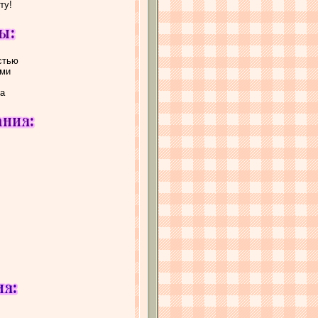
ту!
стью
ыми
на