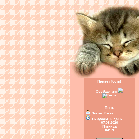
Привет Гость!
Сообщения:
Гость
Логин:
Гость
Ты здесь:
-й день
07.08.2026
Пятница
04:19