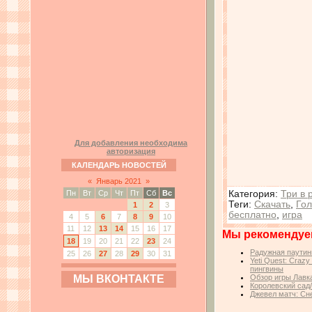
Для добавления необходима
авторизация
КАЛЕНДАРЬ НОВОСТЕЙ
«
Январь 2021
»
Категория
:
Три в 
Пн
Вт
Ср
Чт
Пт
Сб
Вс
Теги
:
Скачать
,
Го
1
2
3
бесплатно
,
игра
4
5
6
7
8
9
10
11
12
13
14
15
16
17
Мы рекомендуе
18
19
20
21
22
23
24
Радужная паутин
25
26
27
28
29
30
31
Yeti Quest: Craz
пингвины
МЫ ВКОНТАКТЕ
Обзор игры Лавк
Королевский сад
Джевел матч: Сн