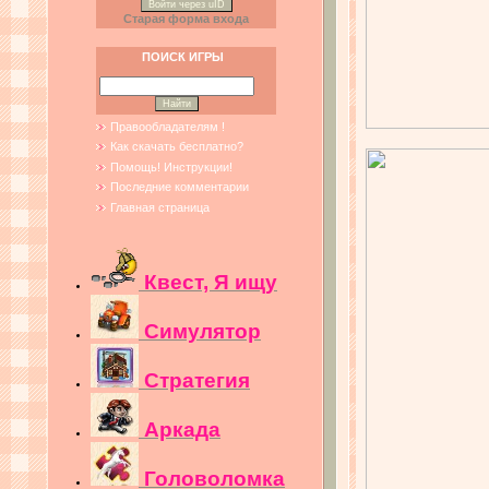
Войти через uID
Старая форма входа
ПОИСК ИГРЫ
Правообладателям !
Как скачать бесплатно?
Помощь! Инструкции!
Последние комментарии
Главная страница
Квест, Я ищу
Симулятор
Стратегия
Аркада
Головоломка