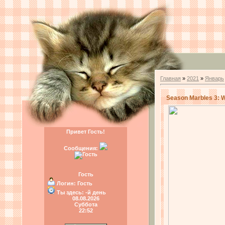
Главная
»
2021
»
Январь
Season Marbles 3: W
Привет Гость!
Сообщения:
Гость
Логин:
Гость
Ты здесь:
-й день
08.08.2026
Суббота
22:52