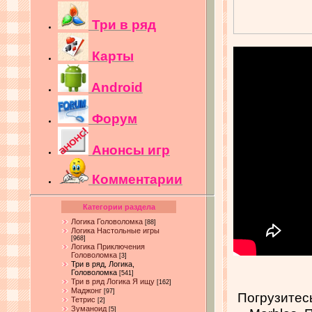
Три в ряд
Карты
Android
Форум
Анонсы игр
Комментарии
Категории раздела
Логика Головоломка
[88]
Логика Настольные игры
[968]
Логика Приключения
Головоломка
[3]
Три в ряд, Логика,
Головоломка
[541]
Три в ряд Логика Я ищу
[162]
Маджонг
[97]
Погрузитес
Тетрис
[2]
Зуманоид
[5]