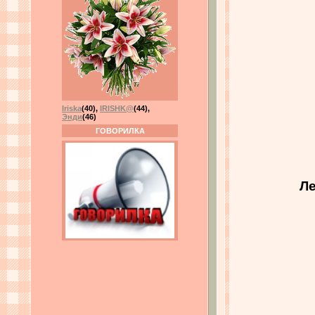
Iriska
(40)
,
IRISHK@
(44)
,
Энди
(46)
ГОВОРИЛКА
Ле