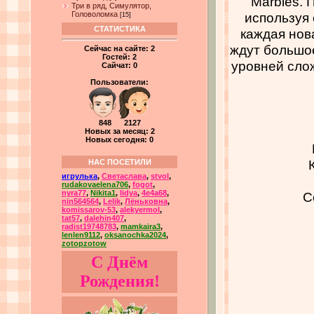
Marbles. 
Три в ряд, Симулятор,
Головоломка
используя 
[15]
СТАТИСТИКА
каждая нов
ждут большое
Сейчас на сайте:
2
Гостей:
2
уровней слож
Сайчат:
0
Пользователи:
848 2127
Новых за месяц: 2
Новых сегодня: 0
НАС ПОСЕТИЛИ
игрулька
,
Светаслава
,
stvol
,
rudakovaelena706
,
fogot
,
nyra77
,
Nikita1
,
lidya
,
4e4a68
,
С
nin564564
,
Lelik
,
Лёньковна
,
komissarov-53
,
alekyermol
,
tat57
,
dalehin407
,
radist19748783
,
mamkaira3
,
lenlen9112
,
oksanochka2024
,
zotopzotow
С Днём
Рождения!