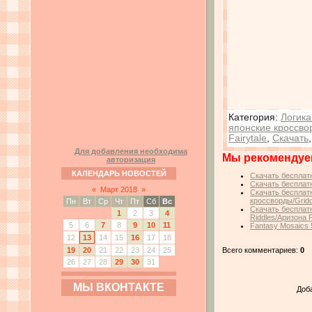
Категория
:
Логика
японские кроссво
Fairytale
,
Скачать
Для добавления необходима
Мы рекомендуе
авторизация
КАЛЕНДАРЬ НОВОСТЕЙ
Скачать бесплатн
Скачать бесплатн
«
Март 2018
»
Скачать бесплатн
кроссворды/Gridd
Пн
Вт
Ср
Чт
Пт
Сб
Вс
Скачать бесплатн
1
2
3
4
Riddles/Аризона 
5
6
7
8
9
10
11
Fantasy Mosaics 
12
13
14
15
16
17
18
Всего комментариев:
0
19
20
21
22
23
24
25
26
27
28
29
30
31
МЫ ВКОНТАКТЕ
Доб