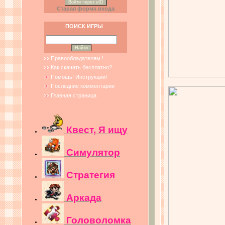
Войти через uID
Старая форма входа
ПОИСК ИГРЫ
Правообладателям !
Как скачать бесплатно?
Помощь! Инструкции!
Последние комментарии
Главная страница
Квест, Я ищу
Симулятор
Стратегия
Аркада
Головоломка