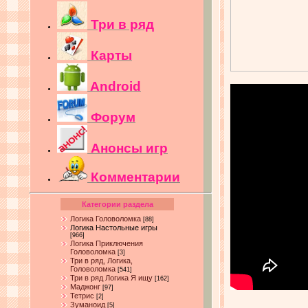
Три в ряд
Карты
Android
Форум
Анонсы игр
Комментарии
Категории раздела
Логика Головоломка
[88]
Логика Настольные игры
[966]
Логика Приключения
Головоломка
[3]
Три в ряд, Логика,
Головоломка
[541]
Три в ряд Логика Я ищу
[162]
Маджонг
[97]
Тетрис
[2]
Зуманоид
[5]