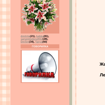
dmitriia
(21)
,
babka
(81)
,
sarsembekov2012
(28)
,
DmSnt
(34)
,
Tanya
(60)
ГОВОРИЛКА
Жа
Ле