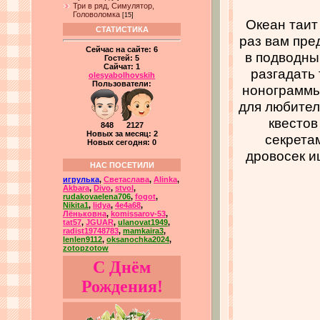
Три в ряд, Симулятор,
Головоломка
[15]
Океан таит
СТАТИСТИКА
раз вам пре
Сейчас на сайте:
6
в подводны
Гостей:
5
Сайчат:
1
разгадать
olesyabolhovskih
Пользователи:
нонограммы.
для любител
квестов
848 2127
Новых за месяц: 2
секретам
Новых сегодня: 0
дровосек и
НАС ПОСЕТИЛИ
игрулька
,
Светаслава
,
Alinka
,
Akbara
,
Divo
,
stvol
,
rudakovaelena706
,
fogot
,
Nikita1
,
lidya
,
4e4a68
,
Лёньковна
,
komissarov-53
,
tat57
,
JGUAR
,
ulanovat1949
,
radist19748783
,
mamkaira3
,
lenlen9112
,
oksanochka2024
,
zotopzotow
С Днём
Рождения!