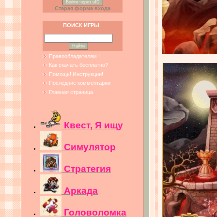
Войти через uID
Старая форма входа
ПОИСК ИГРЫ
Правообладателям !
Как скачать бесплатно?
Помощь! Инструкции!
Последние комментарии
Главная страница
Квест, Я ищу
Симулятор
Стратегия
Аркада
Головоломка