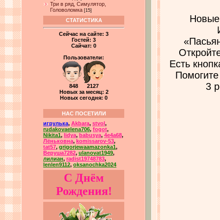
Три в ряд, Симулятор,
Головоломка
[15]
Новые
СТАТИСТИКА
Сейчас на сайте:
3
«Пасьян
Гостей:
3
Сайчат:
0
Откройте
Пользователи:
Есть кнопк
Помогите
3 
848 2127
Новых за месяц: 2
Новых сегодня: 0
НАС ПОСЕТИЛИ
игрулька
,
Akbara
,
stvol
,
rudakovaelena706
,
fogot
,
Nikita1
,
lidya
,
babusya
,
4e4a68
,
Лёньковна
,
komissarov-53
,
tat57
,
grigorjewaamazonka1
,
Веруша7282
,
ulanovat1949
,
лилиан
,
radist19748783
,
lenlen9112
,
oksanochka2024
С Днём
Рождения!