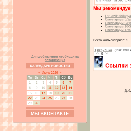
отличия
,
игра
,
Ск
Мы рекомендуе
Laruaville 9/Лару
Спеллариум 5/Spe
Спеллариум 9/Spe
Спеллариум 10/Sp
Спеллариум 12/Sp
Всего комментариев:
1
1
игрулька
(13.06.2026 
0
Для добавления необходима
авторизация
Ссылки 
КАЛЕНДАРЬ НОВОСТЕЙ
«
Июнь 2026
»
Пн
Вт
Ср
Чт
Пт
Сб
Вс
1
2
3
4
5
6
7
8
9
10
11
12
13
14
Доб
15
16
17
18
19
20
21
22
23
24
25
26
27
28
29
30
МЫ ВКОНТАКТЕ