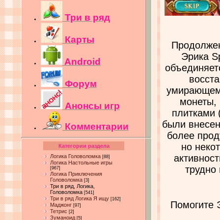
Три в ряд
Карты
Продолже
Эрика Sp
Android
объединяетс
восста
Форум
умирающему
монеты,
Анонсы игр
плитками 
были внесен
Комментарии
более прод
но неко
Категории раздела
активност
Логика Головоломка
[88]
Логика Настольные игры
трудно 
[967]
Логика Приключения
Головоломка
[3]
Три в ряд, Логика,
Головоломка
[541]
Три в ряд Логика Я ищу
[162]
Помогите 
Маджонг
[97]
Тетрис
[2]
Зуманоид
[5]