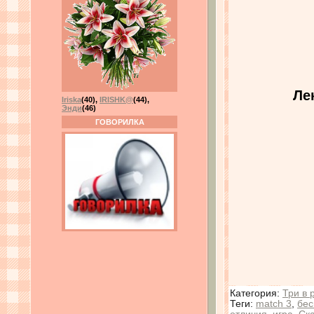
Ле
Iriska
(40)
,
IRISHK@
(44)
,
Энди
(46)
ГОВОРИЛКА
Категория
:
Три в 
Теги
:
match 3
,
бес