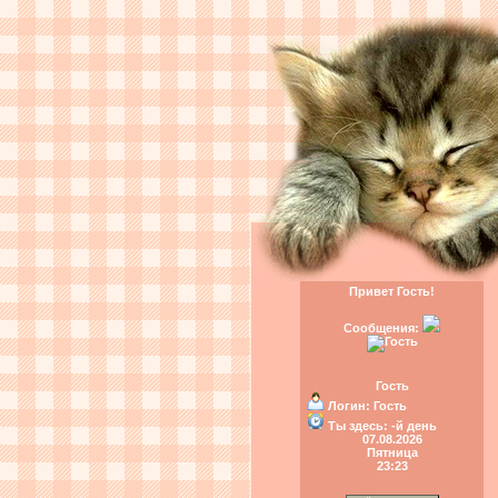
Привет Гость!
Сообщения:
Гость
Логин:
Гость
Ты здесь:
-й день
07.08.2026
Пятница
23:23