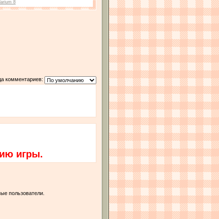
larium 8
да комментариев:
ию игры.
ые пользователи.