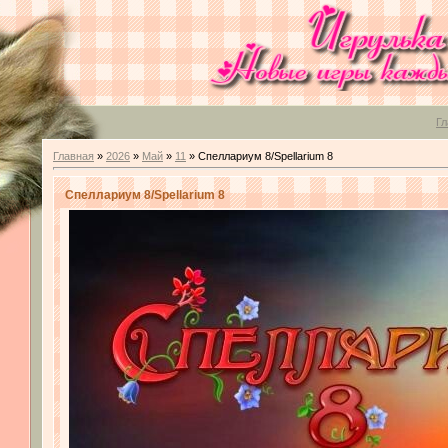
Гл
Главная
»
2026
»
Май
»
11
» Спеллариум 8/Spellarium 8
Спеллариум 8/Spellarium 8