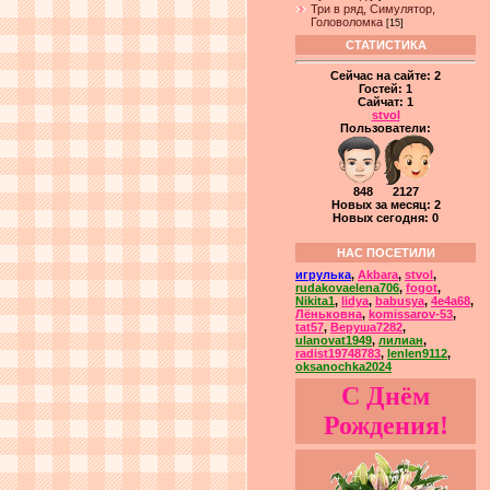
Три в ряд, Симулятор,
Головоломка
[15]
СТАТИСТИКА
Сейчас на сайте:
2
Гостей:
1
Сайчат:
1
stvol
Пользователи:
848 2127
Новых за месяц: 2
Новых сегодня: 0
НАС ПОСЕТИЛИ
игрулька
,
Akbara
,
stvol
,
rudakovaelena706
,
fogot
,
Nikita1
,
lidya
,
babusya
,
4e4a68
,
Лёньковна
,
komissarov-53
,
tat57
,
Веруша7282
,
ulanovat1949
,
лилиан
,
radist19748783
,
lenlen9112
,
oksanochka2024
С Днём
Рождения!