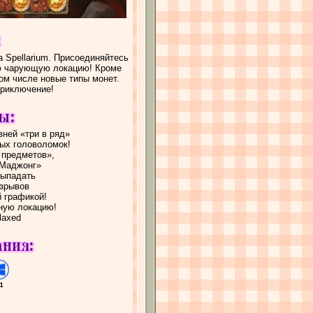
Spellarium. Присоединяйтесь
ую чарующую локацию! Кроме
ом числе новые типы монет.
приключение!
вней «три в ряд»
ых головоломок!
 предметов»,
«Маджонг»
выпадать
взрывов
й графикой!
ную локацию!
laxed