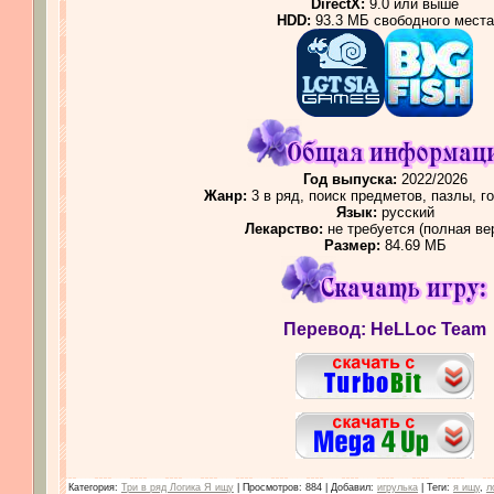
DirectX:
9.0 или выше
HDD:
93.3 МБ свободного места
Год выпуска:
2022/2026
Жанр:
3 в ряд, поиск предметов, пазлы, г
Язык:
русский
Лекарство:
не требуется (полная ве
Размер:
84.69 МБ
Перевод: HeLLoc Team
Категория
:
Три в ряд Логика Я ищу
|
Просмотров
: 884 |
Добавил
:
игрулька
|
Теги
:
я ищу
,
л