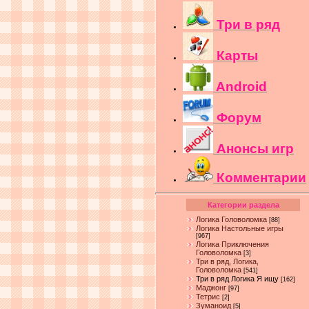
Три в ряд
Карты
Android
Форум
Анонсы игр
Комментарии
Категории раздела
Логика Головоломка
[88]
Логика Настольные игры
[967]
Логика Приключения
Головоломка
[3]
Три в ряд, Логика,
Головоломка
[541]
Три в ряд Логика Я ищу
[162]
Маджонг
[97]
Тетрис
[2]
Зуманоид
[5]