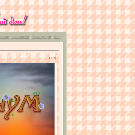
авная
|
Логические
|
Регистрация
|
Вход
17:09