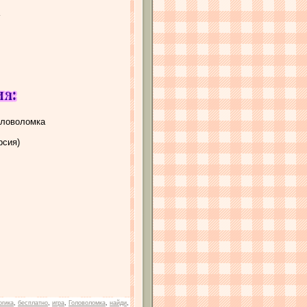
оловоломка
рсия)
огика
,
бесплатно
,
игра
,
Головоломка
,
найди
,