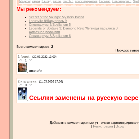
Маджонг
,
карты
,
3 в ряд
,
пазлы
,
match 3
,
поиск предметов
,
Пасьянс
,
Спеллариум 8
,
Spel
Мы рекомендуем:
Secret of the Vikings: Mystery Island
Laruaville 9/Ларуавиль 9
Спеллариум 5/Spellarium 5
Legends of Solitaire 3: Diamond Relic/Легенды пасьянса 3:
Алмазная реликвия
Спеллариум 6/Spellarium 6
Всего комментариев:
2
Порядок выво
1
fogot
(20.05.2022 13:00)
1
спасибо
2
игрулька
(11.05.2026 17:09)
0
Ссылки заменены на русскую верс
Добавлять комментарии могут только зарегистрированн
[
Регистрация
|
Вход
]