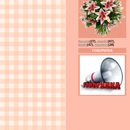
Кисуля
(27)
,
qwedrt
(67)
,
kirafo
(47)
,
maximys
(28)
ГОВОРИЛКА