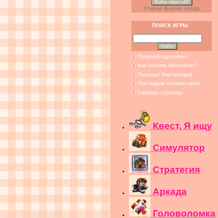
Войти через uID
Старая форма входа
ПОИСК ИГРЫ
Правообладателям !
Как скачать бесплатно?
Помощь! Инструкции!
Последние комментарии
Главная страница
Квест, Я ищу
Симулятор
Стратегия
Аркада
Головоломка