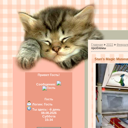
Главная
»
2022
»
Феврал
проблемы
Stan's Magic Muse
Привет Гость!
Сообщения:
Гость
Логин:
Гость
Ты здесь:
-й день
08.08.2026
Суббота
15:34