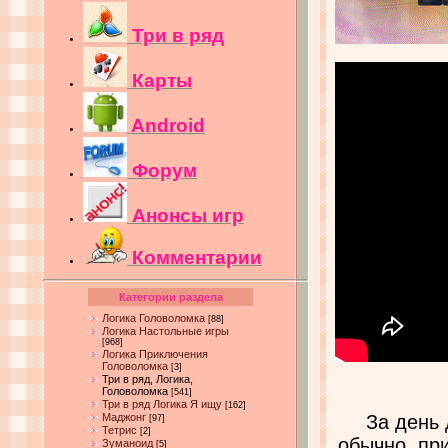
Три в ряд
Карты
Android
Форум
Анонсы игр
Комментарии
Категории раздела
Логика Головоломка
[88]
Логика Настольные игры
[968]
Логика Приключения
Головоломка
[3]
Три в ряд, Логика,
Головоломка
[541]
Три в ряд Логика Я ищу
[162]
Маджонг
За день 
[97]
Тетрис
[2]
обычно, при
Зуманоид
[5]