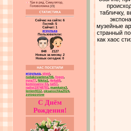
Три в ряд, Симулятор,
происход
Головоломка
[15]
табличку, 
СТАТИСТИКА
экспона
Сейчас на сайте:
6
Гостей:
5
музейные ар
Сайчат:
1
игрулька
странный по
Пользователи:
как хаос ст
848 2127
Новых за месяц: 2
Новых сегодня: 0
НАС ПОСЕТИЛИ
игрулька
,
stvol
,
rudakovaelena706
,
fogot
,
nyra77
,
Nikita1
,
4e4a68
,
komissarov-53
,
tat57
,
radist19748783
,
mamkaira3
,
lenlen9112
,
oksanochka2024
,
zotopzotow
С Днём
Рождения!