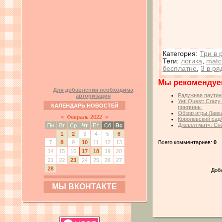
Категория
:
Три в 
Теги
:
логика
,
matc
бесплатно
,
3 в ря
Мы рекомендуе
Для добавления необходима
Радужная паутин
авторизация
Yeti Quest: Craz
КАЛЕНДАРЬ НОВОСТЕЙ
пингвины
Обзор игры Лавк
«
Февраль 2022
»
Королевский сад
Джевел матч: Сн
Пн
Вт
Ср
Чт
Пт
Сб
Вс
1
2
3
4
5
6
Всего комментариев:
0
7
8
9
10
11
12
13
14
15
16
17
18
19
20
21
22
23
24
25
26
27
28
Доб
МЫ ВКОНТАКТЕ