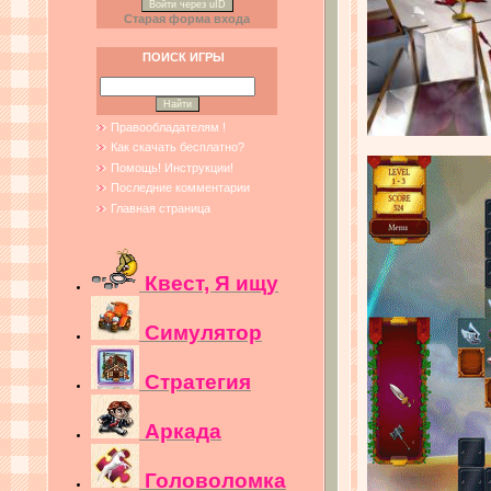
Войти через uID
Старая форма входа
ПОИСК ИГРЫ
Правообладателям !
Как скачать бесплатно?
Помощь! Инструкции!
Последние комментарии
Главная страница
Квест, Я ищу
Симулятор
Стратегия
Аркада
Головоломка