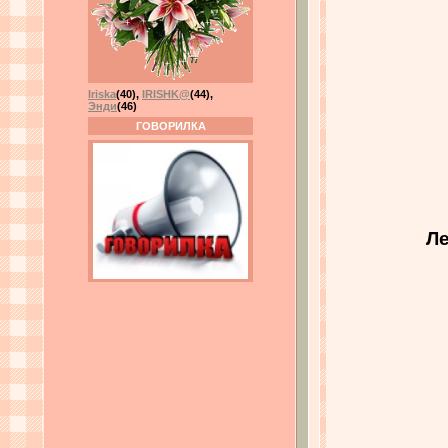
Iriska
(40)
,
IRISHK@
(44)
,
Энди
(46)
ГОВОРИЛКА
Ле