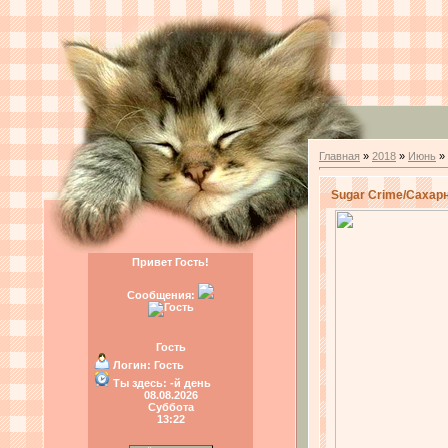
Главная
»
2018
»
Июнь
»
Sugar Crime/Сахар
Привет Гость!
Сообщения:
Гость
Логин:
Гость
Ты здесь:
-й день
08.08.2026
Суббота
13:22