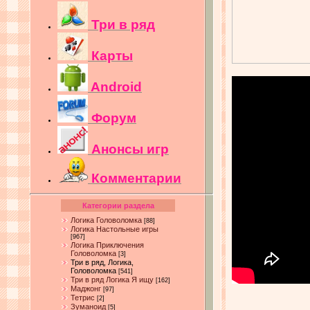
Три в ряд
Карты
Android
Форум
Анонсы игр
Комментарии
Категории раздела
Логика Головоломка
[88]
Логика Настольные игры
[967]
Логика Приключения
Головоломка
[3]
Три в ряд, Логика,
Головоломка
[541]
Три в ряд Логика Я ищу
[162]
Маджонг
[97]
Тетрис
[2]
Зуманоид
[5]