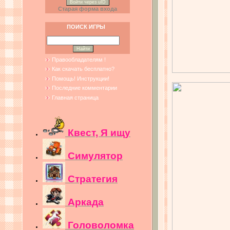
Войти через uID
Старая форма входа
ПОИСК ИГРЫ
Правообладателям !
Как скачать бесплатно?
Помощь! Инструкции!
Последние комментарии
Главная страница
Квест, Я ищу
Симулятор
Стратегия
Аркада
Головоломка