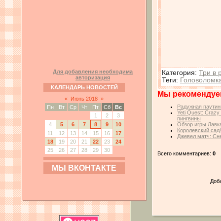
Для добавления необходима
Категория
:
Три в 
авторизация
Теги
:
Головоломк
КАЛЕНДАРЬ НОВОСТЕЙ
Мы рекомендуе
«
Июнь 2018
»
Радужная паутин
Пн
Вт
Ср
Чт
Пт
Сб
Вс
Yeti Quest: Craz
1
2
3
пингвины
4
5
6
7
8
9
10
Обзор игры Лавк
Королевский сад
11
12
13
14
15
16
17
Джевел матч: Сн
18
19
20
21
22
23
24
25
26
27
28
29
30
Всего комментариев:
0
МЫ ВКОНТАКТЕ
Доб