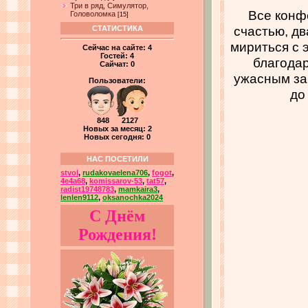
Три в ряд, Симулятор,
Все конф
Головоломка
[15]
счастью, дв
СТАТИСТИКА
мириться с 
Сейчас на сайте:
4
Гостей:
4
благодар
Сайчат:
0
ужасным за
Пользователи:
до
848 2127
Новых за месяц: 2
Новых сегодня: 0
НАС ПОСЕТИЛИ
stvol
,
rudakovaelena706
,
fogot
,
4e4a68
,
komissarov-53
,
tat57
,
radist19748783
,
mamkaira3
,
lenlen9112
,
oksanochka2024
С Днём
Рождения!