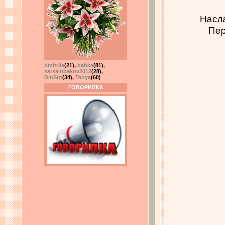
Насл
Пер
dmitriia
(21)
,
babka
(81)
,
sarsembekov2012
(28)
,
DmSnt
(34)
,
Tanya
(60)
ГОВОРИЛКА