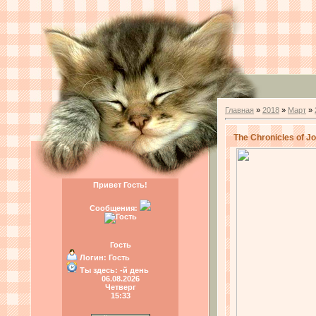
Главная
»
2018
»
Март
»
The Chronicles of J
Привет Гость!
Сообщения:
Гость
Логин:
Гость
Ты здесь:
-й день
06.08.2026
Четверг
15:33