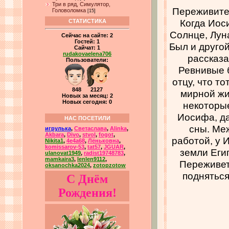
Три в ряд, Симулятор,
Переживите
Головоломка
[15]
Когда Иос
СТАТИСТИКА
Солнце, Луна
Сейчас на сайте:
2
Гостей:
1
Был и друго
Сайчат:
1
rudakovaelena706
рассказа
Пользователи:
Ревнивые б
отцу, что т
848 2127
мирной жи
Новых за месяц: 2
Новых сегодня: 0
некоторые
Иосифа, да
НАС ПОСЕТИЛИ
сны. Ме
игрулька
,
Светаслава
,
Alinka
,
Akbara
,
Divo
,
stvol
,
fogot
,
работой, у 
Nikita1
,
4e4a68
,
Лёньковна
,
komissarov-53
,
tat57
,
JGUAR
,
земли Еги
ulanovat1949
,
radist19748783
,
mamkaira3
,
lenlen9112
,
Переживет
oksanochka2024
,
zotopzotow
подняться
С Днём
Рождения!