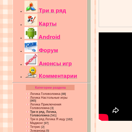
Три в ряд
Карты
Android
Форум
Анонсы игр
Комментарии
Категории раздела
Логика Головоломка
[88]
Логика Настольные игры
[965]
Логика Приключения
Головоломка
[3]
Три в ряд, Логика,
Головоломка
[541]
Три в ряд Логика Я ищу
[162]
Маджонг
[97]
Тетрис
[2]
Зуманоид
[5]