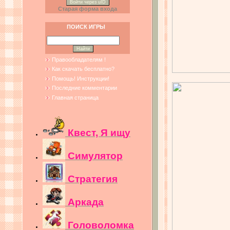
Войти через uID
Старая форма входа
ПОИСК ИГРЫ
Правообладателям !
Как скачать бесплатно?
Помощь! Инструкции!
Последние комментарии
Главная страница
Квест, Я ищу
Симулятор
Стратегия
Аркада
Головоломка