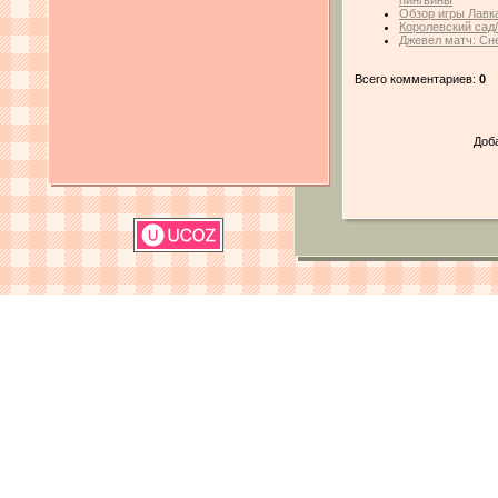
пингвины
Обзор игры Лавк
Королевский сад
Джевел матч: Сн
Всего комментариев:
0
Доб