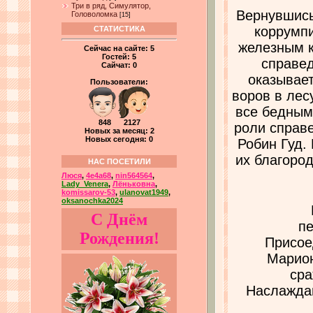
Три в ряд, Симулятор,
Вернувшись
Головоломка
[15]
коррумп
СТАТИСТИКА
железным к
Сейчас на сайте:
5
Гостей:
5
справед
Сайчат:
0
оказывает
Пользователи:
воров в лес
все бедным
848 2127
роли справе
Новых за месяц: 2
Новых сегодня: 0
Робин Гуд.
их благоро
НАС ПОСЕТИЛИ
Люся
,
4e4a68
,
nin564564
,
Lady_Venera
,
Лёньковна
,
komissarov-53
,
ulanovat1949
,
oksanochka2024
С Днём
пе
Рождения!
Присое
Марион
сра
Наслаждай