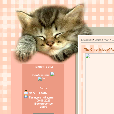
Главная
»
2019
»
Май
»
1
The Chronicles of R
Привет Гость!
Сообщения:
Гость
Логин:
Гость
Ты здесь:
-й день
09.08.2026
Воскресенье
10:09