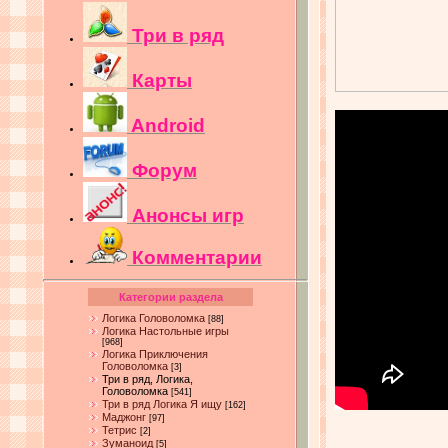
Три в ряд
Карты
Android
Форум
Анонсы игр
Комментарии
Категории раздела
Логика Головоломка
[88]
Логика Настольные игры
[968]
Логика Приключения
Головоломка
[3]
Три в ряд, Логика,
Головоломка
[541]
Три в ряд Логика Я ищу
[162]
Маджонг
[97]
Тетрис
[2]
Зуманоид
[5]