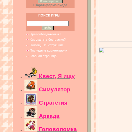
Войти через uID
Старая форма входа
ПОИСК ИГРЫ
Правообладателям !
Как скачать бесплатно?
Помощь! Инструкции!
Последние комментарии
Главная страница
Квест, Я ищу
Симулятор
Стратегия
Аркада
Головоломка