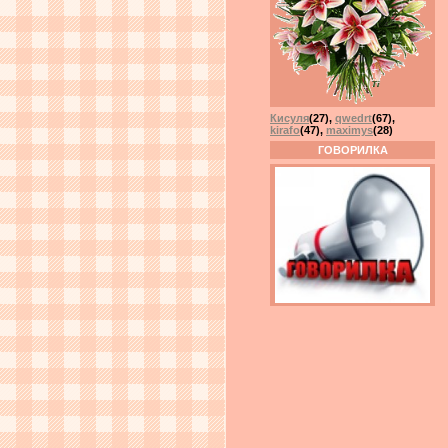
Кисуля
(27)
,
qwedrt
(67)
,
kirafo
(47)
,
maximys
(28)
ГОВОРИЛКА