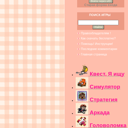
Войти через uID
Старая форма входа
ПОИСК ИГРЫ
Правообладателям !
Как скачать бесплатно?
Помощь! Инструкции!
Последние комментарии
Главная страница
Квест, Я ищу
Симулятор
Стратегия
Аркада
Головоломка