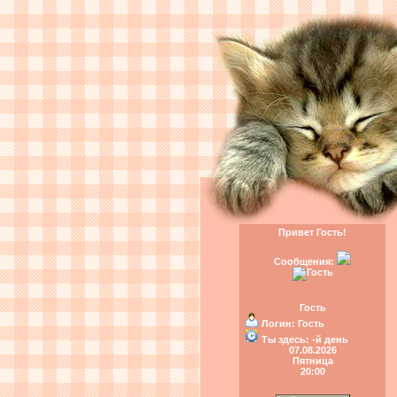
Привет Гость!
Сообщения:
Гость
Логин:
Гость
Ты здесь:
-й день
07.08.2026
Пятница
20:00