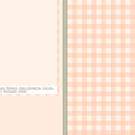
пазл
,
Маджонг
,
поиск предметов
,
Скачать
,
ry
,
бесплатно
,
логика