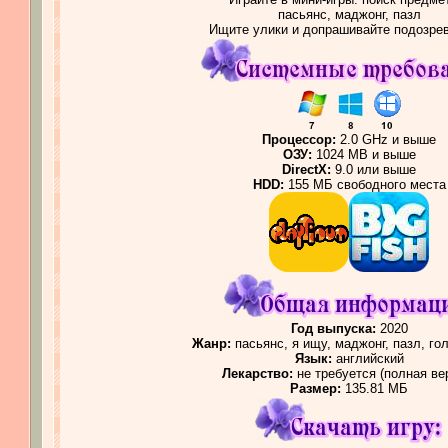
пасьянс, маджонг, пазл
Ищите улики и допрашивайте подозре
Процессор:
2.0 GHz и выше
ОЗУ:
1024 MB и выше
DirectX:
9.0 или выше
HDD:
155 МБ свободного места
Год выпуска:
2020
Жанр:
пасьянс,
я ищу,
маджонг, пазл, го
Язык:
английский
Лекарство:
не требуется (полная ве
Размер:
135.81 МБ