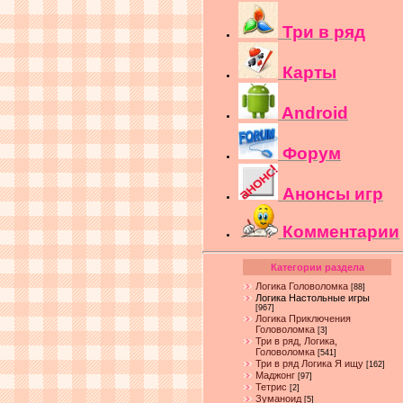
Три в ряд
Карты
Android
Форум
Анонсы игр
Комментарии
Категории раздела
Логика Головоломка
[88]
Логика Настольные игры
[967]
Логика Приключения
Головоломка
[3]
Три в ряд, Логика,
Головоломка
[541]
Три в ряд Логика Я ищу
[162]
Маджонг
[97]
Тетрис
[2]
Зуманоид
[5]