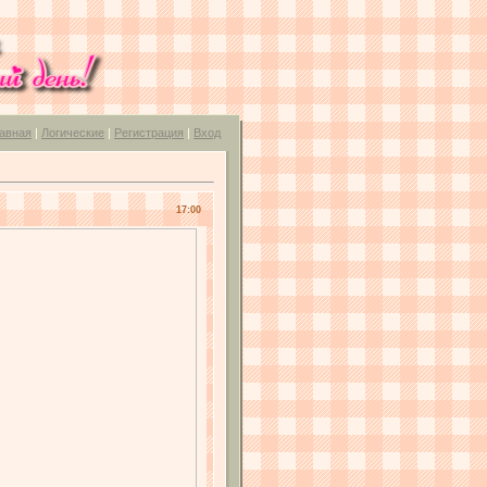
авная
|
Логические
|
Регистрация
|
Вход
17:00