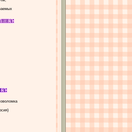
ваемых
ловоломка
рсия)