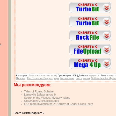
а
Категория
:
Логика Настольные игры
|
Просмотров
: 808 |
Добавил
:
игрулька
|
Теги
:
я ищу
,
Пасьянс
,
The Deceptive Daggers
,
игра
,
Головоломка
,
Квест
,
карты
,
Solitaire Murder Myste
Мы рекомендуем:
Tales of Rome: Solitaire
Laruaville 9/Ларуавиль 9
Secret of the Vikings: Mystery Island
Спеллариум 5/Spellarium 5
GO Team Investigates 2: Holiday at Cedar Creek Piers
Всего комментариев:
0