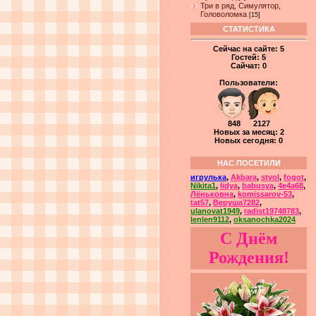
Три в ряд, Симулятор,
Головоломка
[15]
СТАТИСТИКА
Сейчас на сайте:
5
Гостей:
5
Сайчат:
0
Пользователи:
848 2127
Новых за месяц: 2
Новых сегодня: 0
НАС ПОСЕТИЛИ
игрулька
,
Akbara
,
stvol
,
fogot
,
Nikita1
,
lidya
,
babusya
,
4e4a68
,
Лёньковна
,
komissarov-53
,
tat57
,
Веруша7282
,
ulanovat1949
,
radist19748783
,
lenlen9112
,
oksanochka2024
С Днём
Рождения!