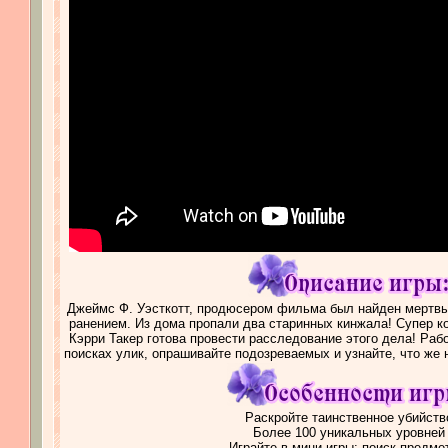
Джеймс Ф. Уэсткотт, продюсером фильма был найден мертвы
ранением. Из дома пропали два старинных кинжала! Супер к
Кэрри Такер готова провести расследование этого дела! Рабо
поисках улик, опрашивайте подозреваемых и узнайте, что же
Раскройте таинственное убийств
Более 100 уникальных уровней
Играйте в мини-игры: поиск предме