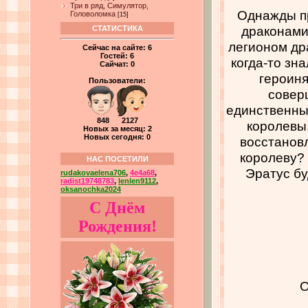
Три в ряд, Симулятор,
Однажды пр
Головоломка
[15]
драконами
СТАТИСТИКА
легионом др
Сейчас на сайте:
6
Гостей:
6
когда-то зн
Сайчат:
0
героиня
Пользователи:
совер
единственны
848 2127
королевы.
Новых за месяц: 2
Новых сегодня: 0
восстановл
королеву? 
НАС ПОСЕТИЛИ
Эратус бу
rudakovaelena706
,
4e4a68
,
radist19748783
,
lenlen9112
,
oksanochka2024
С Днём
Рождения!
О