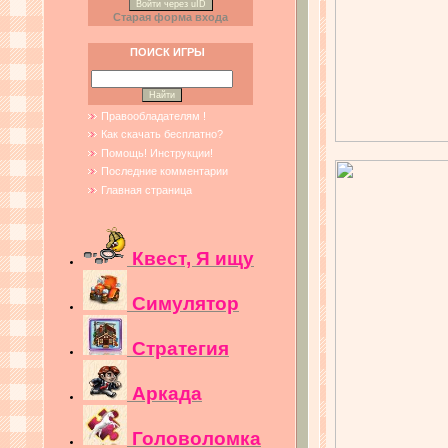
Войти через uID
Старая форма входа
ПОИСК ИГРЫ
Правообладателям !
Как скачать бесплатно?
Помощь! Инструкции!
Последние комментарии
Главная страница
Квест, Я ищу
Симулятор
Стратегия
Аркада
Головоломка