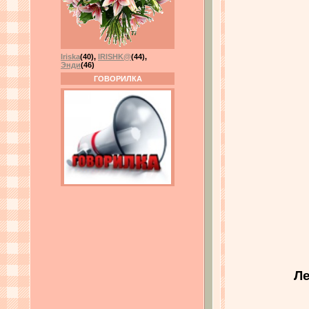
Iriska
(40)
,
IRISHK@
(44)
,
Энди
(46)
ГОВОРИЛКА
Ле