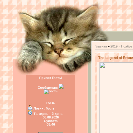
Главная
»
2019
»
Ноябрь
The Legend of Erat
Привет Гость!
Сообщения:
Гость
Логин:
Гость
Ты здесь:
-й день
08.08.2026
Суббота
08:46