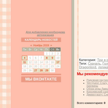
Для добавления необходима
авторизация
КАЛЕНДАРЬ НОВОСТЕЙ
«
Ноябрь 2019
»
Пн
Вт
Ср
Чт
Пт
Сб
Вс
1
2
3
4
5
6
7
8
9
10
Категория
:
Три в 
11
12
13
14
15
16
17
Теги
:
Скачать
,
Го
18
19
20
21
22
23
24
Dragonlord
,
логик
25
26
27
28
29
30
Мы рекомендуе
МЫ ВКОНТАКТЕ
Радужная паутин
Yeti Quest: Craz
пингвины
Обзор игры Лавк
Королевский сад
Джевел матч: Сн
Всего комментариев:
0