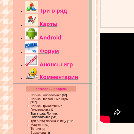
Три в ряд
Карты
Android
Форум
Анонсы игр
Комментарии
Категории раздела
Логика Головоломка
[88]
Логика Настольные игры
[967]
Логика Приключения
Головоломка
[3]
Три в ряд, Логика,
Головоломка
[541]
Три в ряд Логика Я ищу
[162]
Маджонг
[97]
Тетрис
[2]
Зуманоид
[5]