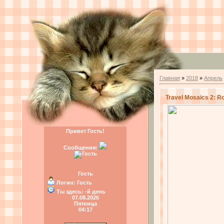
Главная
»
2018
»
Апрель
Travel Mosaics 2: R
Привет Гость!
Сообщения:
Гость
Логин:
Гость
Ты здесь:
-й день
07.08.2026
Пятница
04:17