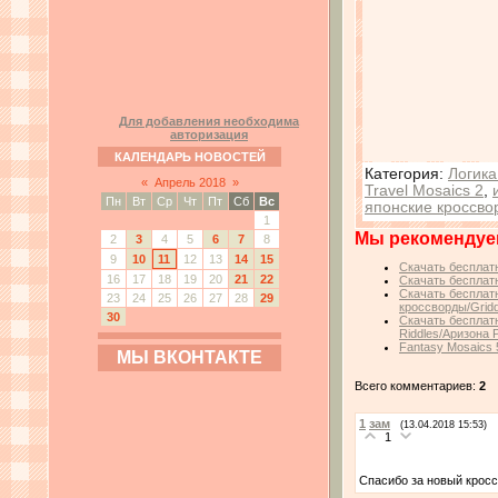
Для добавления необходима
авторизация
КАЛЕНДАРЬ НОВОСТЕЙ
Категория
:
Логика
«
Апрель 2018
»
Travel Mosaics 2
,
Пн
Вт
Ср
Чт
Пт
Сб
Вс
японские кроссво
1
Мы рекомендуе
2
3
4
5
6
7
8
9
10
11
12
13
14
15
Скачать бесплатн
16
17
18
19
20
21
22
Скачать бесплатн
Скачать бесплатн
23
24
25
26
27
28
29
кроссворды/Gridd
30
Скачать бесплатн
Riddles/Аризона 
Fantasy Mosaics 
МЫ ВКОНТАКТЕ
Всего комментариев:
2
1
зам
(13.04.2018 15:53)
1
Спасибо за новый крос