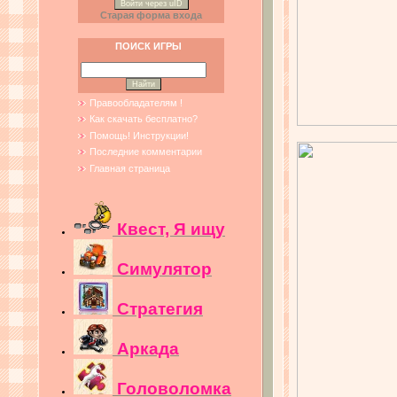
Войти через uID
Старая форма входа
ПОИСК ИГРЫ
Правообладателям !
Как скачать бесплатно?
Помощь! Инструкции!
Последние комментарии
Главная страница
Квест, Я ищу
Симулятор
Стратегия
Аркада
Головоломка