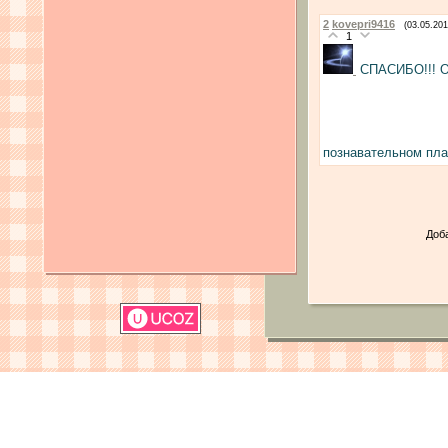
2
kovepri9416
(03.05.201
1
СПАСИБО!!! От
познавательном пла
Доб