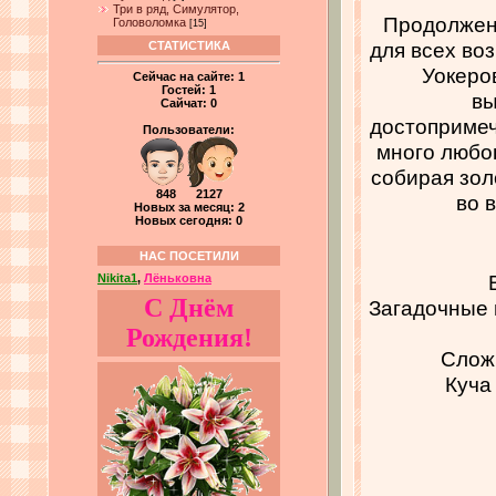
Три в ряд, Симулятор,
Продолжени
Головоломка
[15]
для всех во
СТАТИСТИКА
Уокеро
Сейчас на сайте:
1
Гостей:
1
вы
Сайчат:
0
достопримеч
Пользователи:
много любо
собирая зол
848 2127
во 
Новых за месяц: 2
Новых сегодня: 0
НАС ПОСЕТИЛИ
Nikita1
,
Лёньковна
С Днём
Загадочные 
Рождения!
Слож
Куча