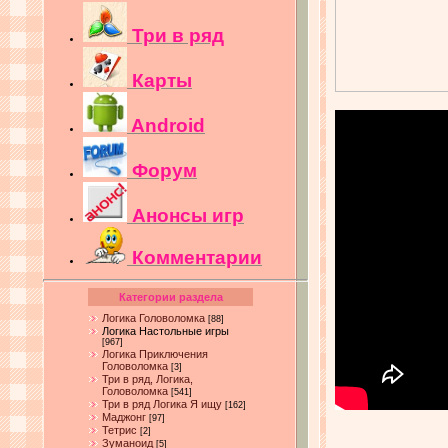
Три в ряд
Карты
Android
Форум
Анонсы игр
Комментарии
Категории раздела
Логика Головоломка
[88]
Логика Настольные игры
[967]
Логика Приключения
Головоломка
[3]
Три в ряд, Логика,
Головоломка
[541]
Три в ряд Логика Я ищу
[162]
Маджонг
[97]
Тетрис
[2]
Зуманоид
[5]