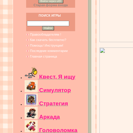
Войти через uID
Старая форма входа
ПОИСК ИГРЫ
Правообладателям !
Как скачать бесплатно?
Помощь! Инструкции!
Последние комментарии
Главная страница
Квест, Я ищу
Симулятор
Стратегия
Аркада
Головоломка