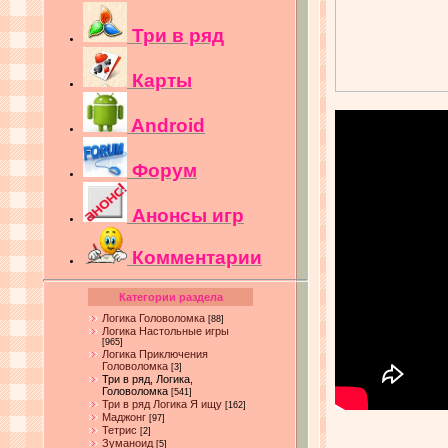
Три в ряд
Карты
Android
Форум
Анонсы игр
Комментарии
Категории раздела
Логика Головоломка
[88]
Логика Настольные игры
[965]
Логика Приключения
Головоломка
[3]
Три в ряд, Логика,
Головоломка
[541]
Три в ряд Логика Я ищу
[162]
Маджонг
[97]
Тетрис
[2]
Зуманоид
[5]