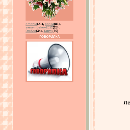
dmitriia
(21)
,
babka
(81)
,
sarsembekov2012
(28)
,
DmSnt
(34)
,
Tanya
(60)
ГОВОРИЛКА
Ле