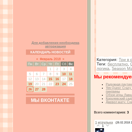
Для добавления необходима
авторизация
КАЛЕНДАРЬ НОВОСТЕЙ
«
Февраль 2018
»
Категория
:
Три в 
Теги
:
бесплатно
,
Пн
Вт
Ср
Чт
Пт
Сб
Вс
логика
,
Season Ma
1
2
3
4
5
6
7
8
9
10
11
Мы рекомендуе
12
13
14
15
16
17
18
19
20
21
22
23
24
25
Радужная паутин
Yeti Quest: Craz
26
27
28
пингвины
Обзор игры Лавк
Королевский сад
МЫ ВКОНТАКТЕ
Джевел матч: Сн
Всего комментариев:
3
1
игрулька
(26.02.2018 
1