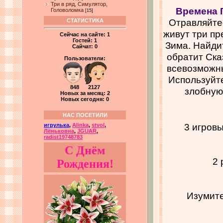
Три в ряд, Симулятор,
Времена 
Головоломка
[15]
Отравляйтес
СТАТИСТИКА
живут три пр
Сейчас на сайте:
1
Гостей:
1
Зима. Найдит
Сайчат:
0
обратит Ска
Пользователи:
всевозможн
Используйте
848 2127
злобную 
Новых за месяц: 2
Новых сегодня: 0
НАС ПОСЕТИЛИ
3 игровы
игрулька
,
Alinka
,
stvol
,
Лёньковна
,
JGUAR
,
radist19748783
С Днём
2 
Рождения!
Изумите