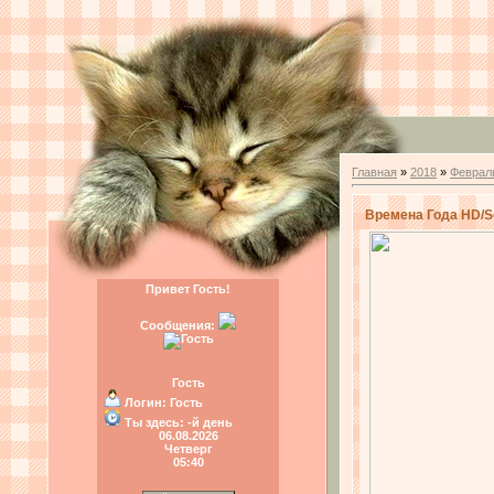
Главная
»
2018
»
Феврал
Времена Года HD/S
Привет Гость!
Сообщения:
Гость
Логин:
Гость
Ты здесь:
-й день
06.08.2026
Четверг
05:40