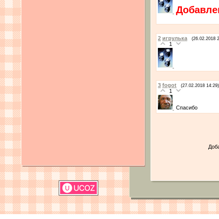
Добавле
2
игрулька
(26.02.2018 
1
3
fogot
(27.02.2018 14:29)
1
Спасибо
Доб