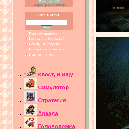
Войти через uID
Старая форма входа
ПОИСК ИГРЫ
Правообладателям !
Как скачать бесплатно?
Помощь! Инструкции!
Последние комментарии
Главная страница
Квест, Я ищу
Симулятор
Стратегия
Аркада
Головоломка