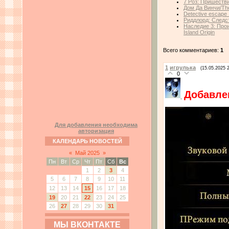
7 Роз: Пришестви
Дом Да Винчи/The
Detective escape
Риддлорд: Следст
Наследие 3: Про
Island Origin
Всего комментариев:
1
1
игрулька
(15.05.2025 
0
Добавле
Для добавления необходима
авторизация
КАЛЕНДАРЬ НОВОСТЕЙ
«
Май 2025
»
Пн
Вт
Ср
Чт
Пт
Сб
Вс
1
2
3
4
5
6
7
8
9
10
11
12
13
14
15
16
17
18
19
20
21
22
23
24
25
26
27
28
29
30
31
МЫ ВКОНТАКТЕ