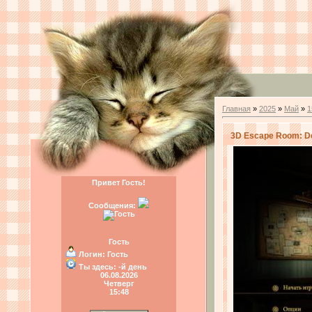
Главная
»
2025
»
Май
»
1
3D Escape Room: De
Привет Гость!
Сообщения:
Гость
Логин:
Гость
Ты здесь:
-й день
06.08.2026
Четверг
15:48