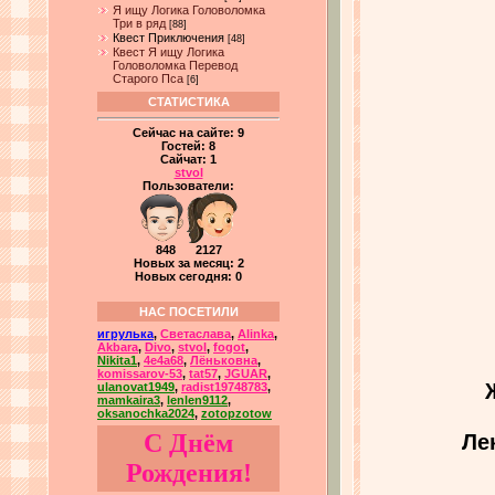
Я ищу Логика Головоломка
Три в ряд
[88]
Квест Приключения
[48]
Квест Я ищу Логика
Головоломка Перевод
Старого Пса
[6]
СТАТИСТИКА
Сейчас на сайте:
9
Гостей:
8
Сайчат:
1
stvol
Пользователи:
848 2127
Новых за месяц: 2
Новых сегодня: 0
НАС ПОСЕТИЛИ
игрулька
,
Светаслава
,
Alinka
,
Akbara
,
Divo
,
stvol
,
fogot
,
Nikita1
,
4e4a68
,
Лёньковна
,
komissarov-53
,
tat57
,
JGUAR
,
ulanovat1949
,
radist19748783
,
mamkaira3
,
lenlen9112
,
oksanochka2024
,
zotopzotow
С Днём
Ле
Рождения!