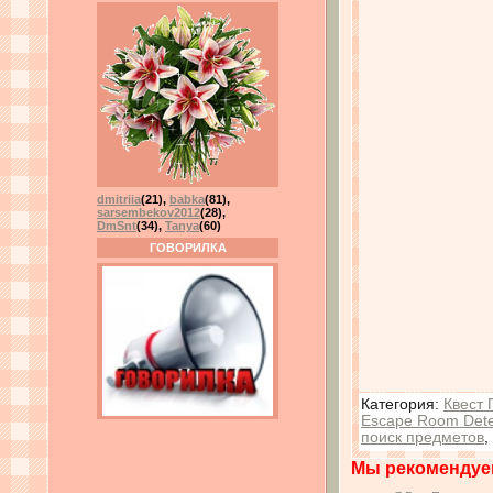
dmitriia
(21)
,
babka
(81)
,
sarsembekov2012
(28)
,
DmSnt
(34)
,
Tanya
(60)
ГОВОРИЛКА
Категория
:
Квест
Escape Room Detec
поиск предметов
,
Мы рекомендуе