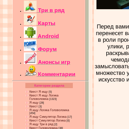
Три в ряд
Карты
Перед вами
перенесет в
Android
в роли про
улики, 
Форум
раскрыв
чемода
Анонсы игр
замысловаты
множество у
Комментарии
искусство 
Категории раздела
Квест Я ищу
[5]
Квест Я ищу Логика
Головоломка
[1323]
Я ищу
[28]
Квест
[3]
Я ищу Логика Головоломка
[454]
Я ищу Симулятор Логика
[17]
Квест Симулятор Логика
[0]
Я ищу Три в ряд
[2]
Квест Головоломка
[36]