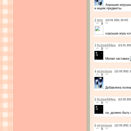
Хорошая игрушка
и ищем предметы.
2
яло
(13.01.2011 10:47)
0
хорошая игра хо
3
Ксени444ка
(13.01.201
0
Милая заставка
4
игрулька
(12.03.2011 1
0
Добавлена полна
5
Ксени444ка
(12.03.201
0
хи, должно быть
6
игрулька
(12.03.2011 1
0