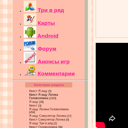
Три в ряд
Карты
Android
Форум
Анонсы игр
Комментарии
Категории раздела
Квест Я ищу
[5]
Квест Я ищу Логика
Головоломка
[1323]
Я ищу
[28]
Квест
[3]
Я ищу Логика Головоломка
[454]
Я ищу Симулятор Логика
[17]
Квест Симулятор Логика
[0]
Я ищу Три в ряд
[2]
Квест Головоломка
[36]