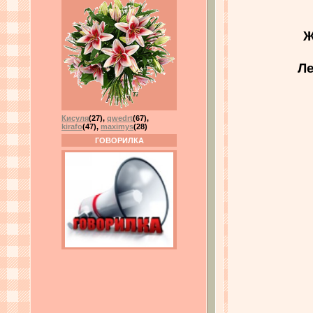
Ж
Ле
Кисуля
(27)
,
qwedrt
(67)
,
kirafo
(47)
,
maximys
(28)
ГОВОРИЛКА