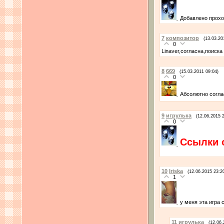
Добавлено прохо
7
композитор
(13.03.20
0
Linaver,согласна,поиска
8
669
(15.03.2011 09:04)
0
Абсолютно соглас
9
игрулька
(12.06.2015 
0
Ссылки 
10
Iriska
(12.06.2015 23:2
1
у меня эта игра 
11
игрулька
(12.06.