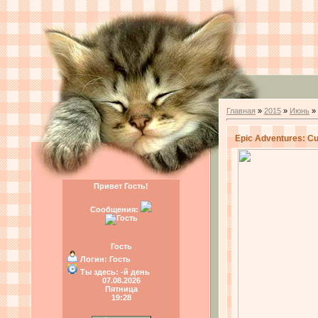
Главная
»
2015
»
Июнь
»
Epic Adventures: C
Привет Гость!
Сообщения:
Гость
Логин:
Гость
Ты здесь:
-й день
07.08.2026
Пятница
19:28