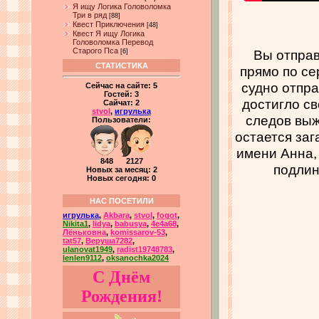
Я ищу Логика Головоломка
Три в ряд
[88]
Квест Приключения
[48]
Квест Я ищу Логика
Головоломка Перевод
Старого Пса
Вы отправ
[6]
СТАТИСТИКА
прямо по с
судно отпра
Сейчас на сайте:
5
Гостей:
3
достигло с
Сайчат:
2
stvol
,
игрулька
следов выж
Пользователи:
остается заг
имени Анна, 
848 2127
подлин
Новых за месяц: 2
Новых сегодня: 0
НАС ПОСЕТИЛИ
игрулька
,
Akbara
,
stvol
,
fogot
,
Nikita1
,
lidya
,
babusya
,
4e4a68
,
Лёньковна
,
komissarov-53
,
tat57
,
Веруша7282
,
ulanovat1949
,
radist19748783
,
lenlen9112
,
oksanochka2024
С Днём
Рождения!