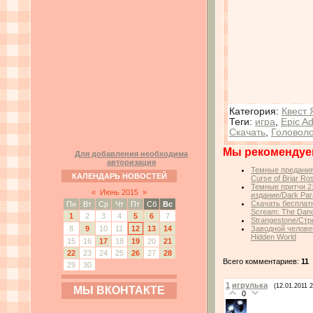
Категория
:
Квест 
Теги
:
игра
,
Epic A
Скачать
,
Головол
Мы рекомендуе
Для добавления необходима
авторизация
Темные предания:
КАЛЕНДАРЬ НОВОСТЕЙ
Curse of Briar Ro
Темные притчи 2
«
Июнь 2015
»
издание/Dark Parab
Скачать бесплатн
Пн
Вт
Ср
Чт
Пт
Сб
Вс
Scream: The Dan
1
2
3
4
5
6
7
Strangestone/Ст
8
9
10
11
12
13
14
Заводной челове
Hidden World
15
16
17
18
19
20
21
22
23
24
25
26
27
28
Всего комментариев:
11
29
30
1
игрулька
(12.01.2011 2
МЫ ВКОНТАКТЕ
0