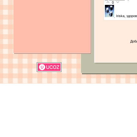
0
Iriska, здоро
Доб