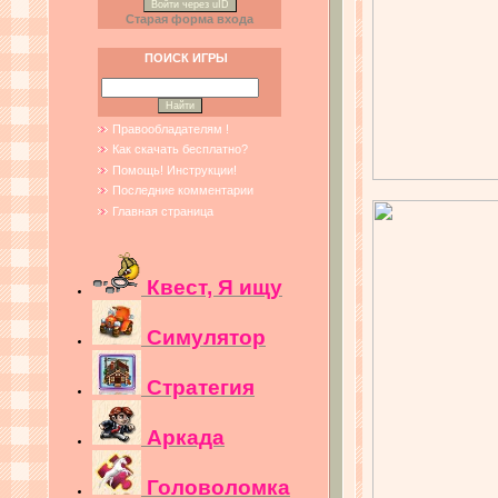
Войти через uID
Старая форма входа
ПОИСК ИГРЫ
Правообладателям !
Как скачать бесплатно?
Помощь! Инструкции!
Последние комментарии
Главная страница
Квест, Я ищу
Симулятор
Стратегия
Аркада
Головоломка