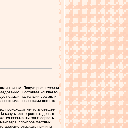
кам и тайнам. Популярная героиня
следованию! Составьте компанию
шует самый настоящий ураган, и
евероятными поворотами сюжета.
о, происходит нечто зловещее.
На кону стоят огромные деньги –
ажется весьма выгодно сорвать
лмайстера, спонсора местных
те девушке отыскать причины