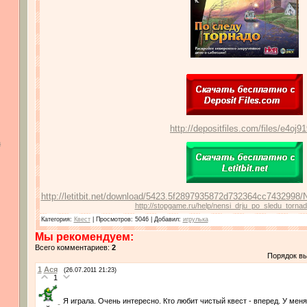
http://depositfiles.com/files/e4oj9
а
http://letitbit.net/download/5423.5f2897935872d732364cc7432998
http://stopgame.ru/help/nensi_drju_po_sledu_tornado
Категория
:
Квест
|
Просмотров
: 5046 |
Добавил
:
игрулька
Мы рекомендуем:
Всего комментариев:
2
Порядок в
1
Ася
(26.07.2011 21:23)
1
Я играла. Очень интересно. Кто любит чистый квест - вперед. У ме