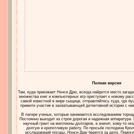
Полная версия
Там, куда приезжает Нэнси Дрю, всегда найдется место загад
множества книг и компьютерных игр приступает к новому рас
самой известной в мире сыщице, отправляйтесь туда, где бу
примите участие в захватывающей детективной истории с н
В лагере ученых, которые занимаются исследованием торнад
Постоянно выходит из строя дорогая и надежная аппаратура. 
научный грант на миллионы долларов, а значит, кому-то ок
долгую и кропотливую работу. По просьбе господина Кро
исследований погоды, Нэнси Дрю берется за дело. Помоги