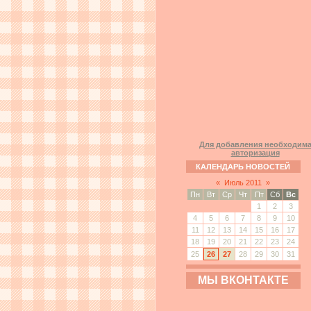
Для добавления необходим
авторизация
КАЛЕНДАРЬ НОВОСТЕЙ
«
Июль 2011
»
Пн
Вт
Ср
Чт
Пт
Сб
Вс
1
2
3
4
5
6
7
8
9
10
11
12
13
14
15
16
17
18
19
20
21
22
23
24
25
26
27
28
29
30
31
МЫ ВКОНТАКТЕ