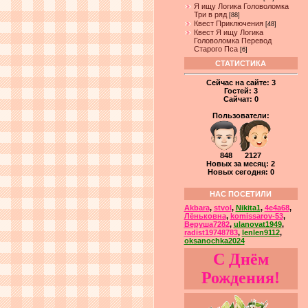
Я ищу Логика Головоломка
Три в ряд
[88]
Квест Приключения
[48]
Квест Я ищу Логика
Головоломка Перевод
Старого Пса
[6]
СТАТИСТИКА
Сейчас на сайте:
3
Гостей:
3
Сайчат:
0
Пользователи:
848 2127
Новых за месяц: 2
Новых сегодня: 0
НАС ПОСЕТИЛИ
Akbara
,
stvol
,
Nikita1
,
4e4a68
,
Лёньковна
,
komissarov-53
,
Веруша7282
,
ulanovat1949
,
radist19748783
,
lenlen9112
,
oksanochka2024
С Днём
Рождения!