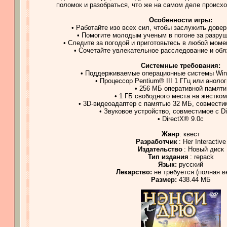
поломок и разобраться, что же на самом деле происхо
Особенности игры:
• Работайте изо всех сил, чтобы заслужить дове
• Помогите молодым ученым в погоне за разру
• Следите за погодой и приготовьтесь в любой мом
• Сочетайте увлекательное расследование и обя
Системные требования:
• Поддерживаемые операционные системы Win
• Процессор Pentium® III 1 ГГц или аноло
• 256 МБ оперативной памяти
• 1 ГБ свободного места на жестком
• 3D-видеоадаптер с памятью 32 МБ, совместим
• Звуковое устройство, совместимое с Di
• DirectX® 9.0с
Жанр
: квест
Разработчик
: Her Interactive
Издательство
: Новый диск
Тип издания
: repack
Язык:
русский
Лекарство:
не требуется (полная в
Размер:
438.44 МБ