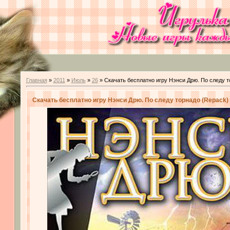
Главная
»
2011
»
Июль
»
26
» Скачать бесплатно игру Нэнси Дрю. По следу т
Скачать бесплатно игру Нэнси Дрю. По следу торнадо (Repack)