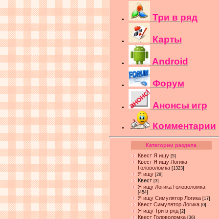
Три в ряд
Карты
Android
Форум
Анонсы игр
Комментарии
Категории раздела
Квест Я ищу
[5]
Квест Я ищу Логика
Головоломка
[1323]
Я ищу
[28]
Квест
[3]
Я ищу Логика Головоломка
[454]
Я ищу Симулятор Логика
[17]
Квест Симулятор Логика
[0]
Я ищу Три в ряд
[2]
Квест Головоломка
[36]