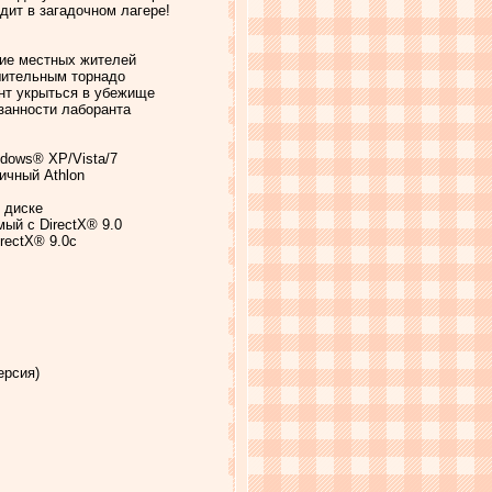
дит в загадочном лагере!
рие местных жителей
шительным торнадо
ент укрыться в убежище
занности лаборанта
dows® XP/Vista/7
гичный Athlon
 диске
ый с DirectX® 9.0
rectX® 9.0с
ерсия)