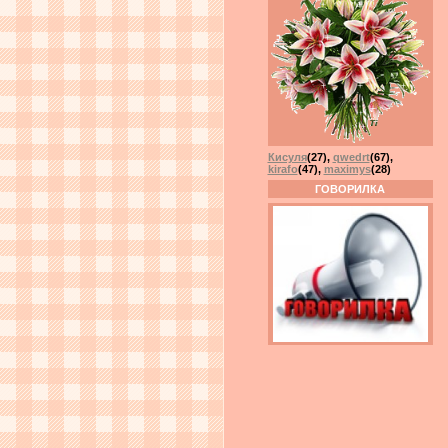
Кисуля
(27)
,
qwedrt
(67)
,
kirafo
(47)
,
maximys
(28)
ГОВОРИЛКА