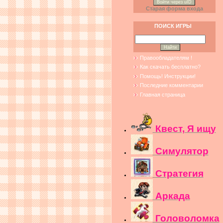
Войти через uID
Старая форма входа
ПОИСК ИГРЫ
Правообладателям !
Как скачать бесплатно?
Помощь! Инструкции!
Последние комментарии
Главная страница
Квест, Я ищу
Симулятор
Стратегия
Аркада
Головоломка