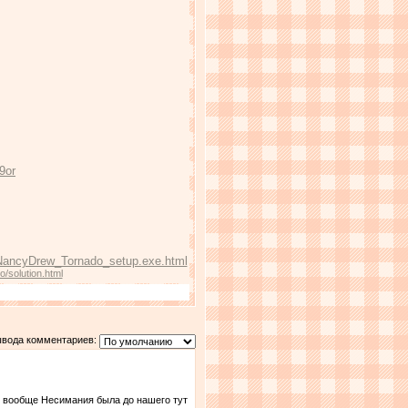
19or
/NancyDrew_Tornado_setup.exe.html
/solution.html
ывода комментариев:
ня вообще Несимания была до нашего тут