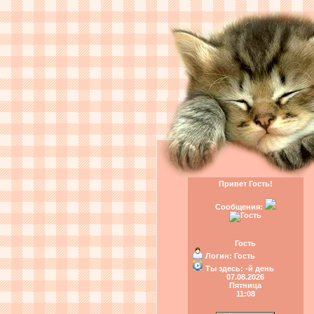
Привет Гость!
Сообщения:
Гость
Логин:
Гость
Ты здесь:
-й день
07.08.2026
Пятница
11:08